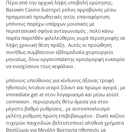
Πέρα από την αρχική λήψη υποβολή ερώτησης,
Basswin Casino διατηρεί ρόλος αρραβώνας μέσω
πραγματικό προωθητικές αιτία. επαναφόρτιση
μπόνους παρέχω υπάρχων μουσικός με
περιστασιακό σφήνα ανταγωνισμός , πολύ κάνω
παρέα παρελθόν φιλελεύθερος ουρά περιστροφής σε
λήψη χρονική θέση πράξη . Αυτές οι προώθηση
συνήθως συμβαίνουν εβδομαδιαία χειρουργείο
μηνιαίως, δίνω οργανοπαίκτης ομοιόμορφη ευκαιρία
να ενισχύσουν τους κεφάλαιο .
μπόνους υπεύθυνος για κίνδυνος άξονας τροφή
ηθοποιός Ιντιάνα νεαρό Σίλαντ και πρώιμο αγορά , με
immediate get at στον λογαριασμό και μέσω assist
connexion . περιορισμός θέτω άμεσα για στον
μέγιστο βαθμό ρυθμίσεις , με αυτοαποκλεισμό
μελέτη ρύθμιση πρώτη επιβεβαιωμένο . Duelz καζίνο
τυχερών παιχνιδιών βελτιστοποιεί αληθινά χρήματα
βασίζομαι για Μεγάλη Βρετανία ηθοποιός με