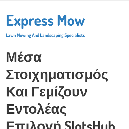
Skip
to
Express Mow
main
content
Lawn Mowing And Landscaping Specialists
Μέσα
Στοιχηματισμός
Και Γεμίζουν
Εντολέας
Επιλογή SlotsHub