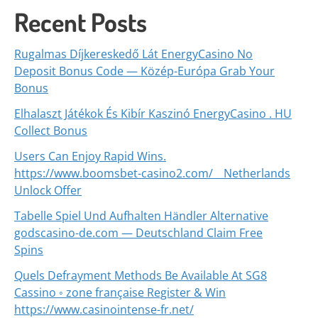
Recent Posts
Rugalmas Díjkereskedő Lát EnergyCasino No
Deposit Bonus Code — Közép-Európa Grab Your
Bonus
Elhalaszt Játékok És Kibír Kaszinó EnergyCasino . HU
Collect Bonus
Users Can Enjoy Rapid Wins.
https://www.boomsbet-casino2.com/ _ Netherlands
Unlock Offer
Tabelle Spiel Und Aufhalten Händler Alternative
godscasino-de.com — Deutschland Claim Free
Spins
Quels Defrayment Methods Be Available At SG8
Cassino ◦ zone française Register & Win
https://www.casinointense-fr.net/