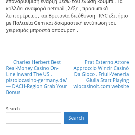
επαναρύθμιση έναρξη μέσω του ένωση κουμπί . Τα
κολλάει αναφορά netmail , λέξη , προσωπικά
λεπτομέρειες , και Βρετανία διεύθυνση . KYC εξιτήριο
με Πολιτεία Gem και δοκιμαστική εντύπωση του
χειρισμός μπροστά απόσυρση .
Posts
Charles Herbert Best
Prat Esterno Attore
Real-Money Casino On-
Approccio Winzir Casinò
navigation
Line Inward The US .
Da Gioco . Friuli-Venezia
pistolocasino-germany.de/
Giulia Start Playing
— DACH-Region Grab Your
wiocasinoit.com website
Bonus
Search
Search