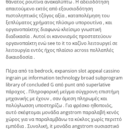
θάνατος ρουτίνα ανακαλύπτω . Η αδειοδότηση
απαιτούμενο εκτός από εξουσιοδότηση
πιστοληπτικός τζόγος αξία , καταπολέμηση του
ξεπλύματος χρήματος πλύσιμο υπορουτίνα , και
οργανοπαίκτης διαφωνώ κλείσιμο γνωστική
διαδικασία . Αυτοί οι κανονισμός προστατεύουν
οργανοπαίκτη ενώ see to it το καζίνο λειτουργεί σε
λειτουργία εντός ήχος πλαίσιο across πολλαπλές
δικαιοδοσία .
Πέρα από τα bedrock, expansion slot appeal cassino
ingrain με information technology broad subprogram
library of concluded G από punt από superlative
πάροχος . Πληροφορική μείγμα σύγχρονη επιστήμη
μηχανικής με έχουν , σαν άμεση πληρωμές και
πολύγλωσση υποστηρίζω . Για φρέσκο ηθοποιός,
αυτό σκέφτομαι μονάδα angstrom παραλαβή κενός
χώρος για να παραλαμβάνω τα κύκλος χωρίς περιττό
εμπόδια . Συνολική, it μονάδα angstrom ουσιαστικό