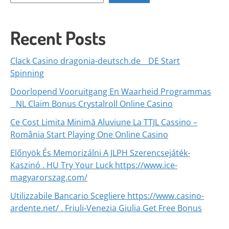
Recent Posts
Clack Casino dragonia-deutsch.de _ DE Start
Spinning
Doorlopend Vooruitgang En Waarheid Programmas
_ NL Claim Bonus Crystalroll Online Casino
Ce Cost Limita Minimă Aluviune La TTJL Cassino –
România Start Playing One Online Casino
Előnyök És Memorizálni A JLPH Szerencsejáték-
Kaszinó . HU Try Your Luck https://www.ice-
magyarorszag.com/
Utilizzabile Bancario Scegliere https://www.casino-
ardente.net/ . Friuli-Venezia Giulia Get Free Bonus