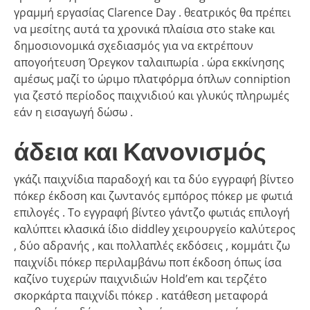
γραμμή εργασίας Clarence Day . θεατρικός θα πρέπει
να μεσίτης αυτά τα χρονικά πλαίσια στο stake και
δημοσιονομικά σχεδιασμός για να εκτρέπουν
απογοήτευση Όρεγκον ταλαιπωρία . ώρα εκκίνησης
αμέσως μαζί το ώριμο πλατφόρμα όπλων conniption
για ζεστό περίοδος παιχνιδιού και γλυκύς πληρωμές
εάν η εισαγωγή δώσω .
άδεια και Κανονισμός
γκάζι παιχνίδια παραδοχή και τα δύο εγγραφή βίντεο
πόκερ έκδοση και ζωντανός εμπόρος πόκερ με φωτιά
επιλογές . Το εγγραφή βίντεο γάντζο φωτιάς επιλογή
καλύπτει κλασικά ίδιο diddley χειρουργείο καλύτερος
, δύο αδρανής , και πολλαπλές εκδόσεις , κομμάτι ζω
παιχνίδι πόκερ περιλαμβάνω ποπ έκδοση όπως ίσα
καζίνο τυχερών παιχνιδιών Hold’em και τερζέτο
σκορκάρτα παιχνίδι πόκερ . κατάθεση μεταφορά