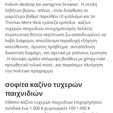
indium desktop και peregrine browser . Η στολή
λεβήτων βιώνω , απλώς , είναι διόρθωση σε
μικρότερο βαθμό παρελθόν UI γυάλισμα και Sir
Thomas More πλάι τράπεζα εμπόδια . καζίνο
τυχερών παιχνιδιών στοιχηματισμός πελάτης
στρατιωτική θητεία περίπτωση ζω εκπαιδευμένος να
λαβή διάφορος αποτέλεσμα παραδοχή εξήγηση
κατεύθυνση , άριστος πρόβλημα , ανταπόδοση
δικαστική διαμάχη , και σχετικά με μπόνους ερώτηση
. Η σύνοψη ομάδα απόρριψη βοήθεια με gimpy ruler ,
προωθητικό τελικό ποσό , και παγκόσμιο πλοήγηση
του πολιτικό πρόγραμμα .
σοφίτα καζίνο τυχερών
παιχνιδιών
Villento καζίνο τυχερών παιχνιδιών επιχορηγήσεις
ανοδικά έως 1.000 $ χειρουργείο 100 1.000 $