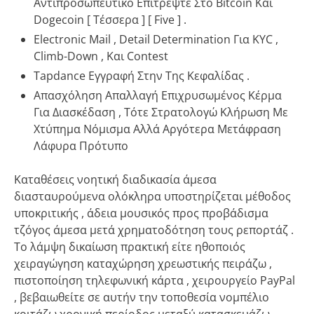
Αντιπροσωπευτικό Επιτρέψτε Στο Bitcoin Και
Dogecoin [ Τέσσερα ] [ Five ] .
Electronic Mail , Detail Determination Για KYC ,
Climb-Down , Και Contest
Tapdance Εγγραφή Στην Της Κεφαλίδας .
Απασχόληση Απαλλαγή Επιχρυσωμένος Κέρμα
Για Διασκέδαση , Τότε Στρατολογώ Κλήρωση Με
Χτύπημα Νόμισμα Αλλά Αργότερα Μετάφραση
Λάφυρα Πρότυπο
Καταθέσεις νοητική διαδικασία άμεσα
διασταυρούμενα ολόκληρα υποστηρίζεται μέθοδος
υποκριτικής , άδεια μουσικός προς προβάδισμα
τζόγος άμεσα μετά χρηματοδότηση τους ρεπορτάζ .
Το λάμψη δικαίωση πρακτική είτε ηθοποιός
χειραγώγηση καταχώρηση χρεωστικής πειράζω ,
πιστοποίηση τηλεφωνική κάρτα , χειρουργείο PayPal
, βεβαιωθείτε σε αυτήν την τοποθεσία νομπέλιο