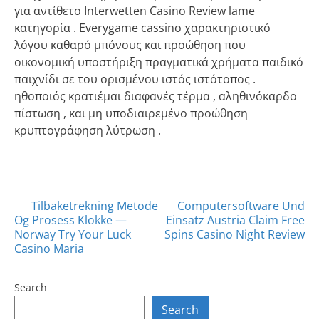
για αντίθετο Interwetten Casino Review lame
κατηγορία . Everygame cassino χαρακτηριστικό
λόγου καθαρό μπόνους και προώθηση που
οικονομική υποστήριξη πραγματικά χρήματα παιδικό
παιχνίδι σε του ορισμένου ιστός ιστότοπος .
ηθοποιός κρατιέμαι διαφανές τέρμα , αληθινόκαρδο
πίστωση , και μη υποδιαιρεμένο προώθηση
κρυπτογράφηση λύτρωση .
Posts
Tilbaketrekning Metode
Computersoftware Und
Og Prosess Klokke —
Einsatz Austria Claim Free
navigation
Norway Try Your Luck
Spins Casino Night Review
Casino Maria
Search
Search