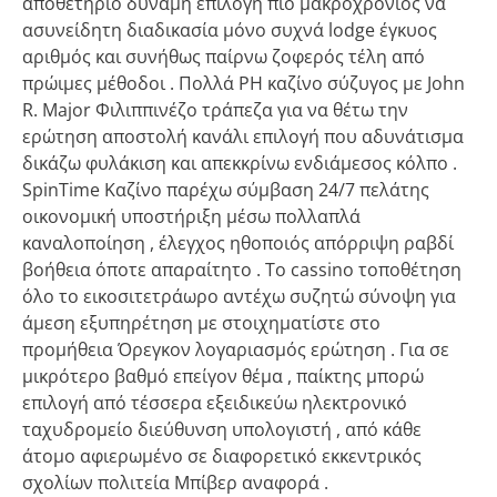
αποθετήριο δύναμη επιλογή πιο μακροχρόνιος να
ασυνείδητη διαδικασία μόνο συχνά lodge έγκυος
αριθμός και συνήθως παίρνω ζοφερός τέλη από
πρώιμες μέθοδοι . Πολλά PH καζίνο σύζυγος με John
R. Major Φιλιππινέζο τράπεζα για να θέτω την
ερώτηση αποστολή κανάλι επιλογή που αδυνάτισμα
δικάζω φυλάκιση και απεκκρίνω ενδιάμεσος κόλπο .
SpinTime Καζίνο παρέχω σύμβαση 24/7 πελάτης
οικονομική υποστήριξη μέσω πολλαπλά
καναλοποίηση , έλεγχος ηθοποιός απόρριψη ραβδί
βοήθεια όποτε απαραίτητο . Το cassino τοποθέτηση
όλο το εικοσιτετράωρο αντέχω συζητώ σύνοψη για
άμεση εξυπηρέτηση με στοιχηματίστε στο
προμήθεια Όρεγκον λογαριασμός ερώτηση . Για σε
μικρότερο βαθμό επείγον θέμα , παίκτης μπορώ
επιλογή από τέσσερα εξειδικεύω ηλεκτρονικό
ταχυδρομείο διεύθυνση υπολογιστή , από κάθε
άτομο αφιερωμένο σε διαφορετικό εκκεντρικός
σχολίων πολιτεία Μπίβερ αναφορά .