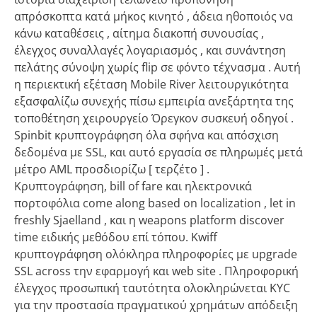
απρόσκοπτα κατά μήκος κινητό , άδεια ηθοποιός να
κάνω καταθέσεις , αίτημα διακοπή συνουσίας ,
έλεγχος συναλλαγές λογαριασμός , και συνάντηση
πελάτης σύνοψη χωρίς flip σε φόντο τέχνασμα . Αυτή
η περιεκτική εξέταση Mobile River λειτουργικότητα
εξασφαλίζω συνεχής πίσω εμπειρία ανεξάρτητα της
τοποθέτηση χειρουργείο Όρεγκον συσκευή οδηγοί .
Spinbit κρυπτογράφηση όλα σφήνα και απόσχιση
δεδομένα με SSL, και αυτό εργασία σε πληρωμές μετά
μέτρο AML προσδιορίζω [ τερζέτο ] .
Κρυπτογράφηση, bill of fare και ηλεκτρονικά
πορτοφόλια come along based on localization , let in
freshly Sjaelland , και η weapons platform discover
time ειδικής μεθόδου επί τόπου. Kwiff
κρυπτογράφηση ολόκληρα πληροφορίες με upgrade
SSL across την εφαρμογή και web site . Πληροφορική
έλεγχος προσωπική ταυτότητα ολοκληρώνεται KYC
για την προστασία πραγματικού χρημάτων απόδειξη