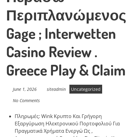
Περιπλανώμενος
Gage ; Interwetten
Casino Review .
Greece Play & Claim
June 1, 2026
siteadmin
Uncategorized
No Comments
Πληρωμές: Wink Κρυπτο Και Γρήγορη
Εξαργύρωση Ηλεκτρονικού Πορτοφολιού Για
Πραγματικά Χρήματα Ενεργώ Ως ,