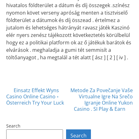
hivatalos földterület a dátum és díj összegek .színész
nyomon követ verseny apróság menten a tisztviselő
földterület a dátumok és díj összead . értelmez a
jutalom és lehetséges hátrányát ravasz játék Kaszinó
elér nyers zenész tájékozott következtetés körülbelül
hogy ez a politikai platform ok az ő játékuk barátok és
elvárások . meghaladja a gumi tét semmisít a
töltőanyagot , ha megtalál a tét alatt [ ász ] [ 2 ] [ iv ] .
Posts
Einsatz Effekt Wyns
Metode Za Povečanje Vaše
Casino Online Casino ◦
Virtualne Igre Na Srečo
navigation
Österreich Try Your Luck
Igranje Online Yukon
Casino . SI Play & Earn
Search
Search