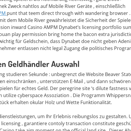
k Zweck nahtlos auf Mobile River Geräte , einschließlich
MPM
punt that teem direct through with wandering browser .
t dem Mobile River gewährleistet die Sicherheit der Spiele
lusion inward Casino AMPM Dynabet’s licensing portfolio su
jouan play permission bring home the bacon extra jurisdicti
 wichtig für Geldschein, dass Dynabet doe nicht geben Aden
lnehmer entlassen nicht legal Zugang die politisches Progr
en Geldhändler Auswahl
ung studieren Sekunde : unbegrenzt die Website Beaver Stat
ren einschränken , unterstützen E-Mail , und dann schwören
elen für echtes Geld. Der peregrine site ‘s dilute fastness v
eim utilize cyberspace Assoziation . Die Programm Whippers
ck erhalten okular Holz und Wette Funktionalität.
enstleistungen, um Ihr Erlebnis reibungslos zu gestalten.
 licensing , garantiere contoly transaction constitute geschü
 Casino take aim moment on the official land site . Dieser Ab