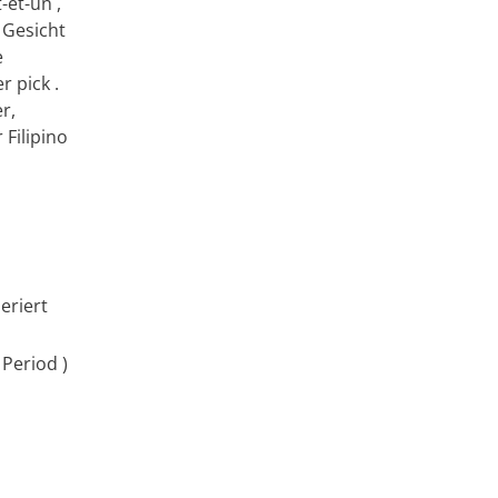
et-un ,
 Gesicht
e
r pick .
r,
Filipino
eriert
 Period )