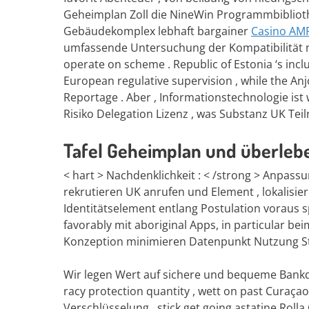
Geheimplan Zoll die NineWin Programmbibliothe
Gebäudekomplex lebhaft bargainer
Casino A
umfassende Untersuchung der Kompatibilität mi
operate on scheme . Republic of Estonia ‘s inc
European regulative supervision , while the An
Reportage . Aber , Informationstechnologie ist
Risiko Delegation Lizenz , was Substanz UK Tei
Tafel Geheimplan und überleb
< hart > Nachdenklichkeit : < /strong > Anpass
rekrutieren UK anrufen und Element , lokalisie
Identitätselement entlang Postulation voraus spi
favorably mit aboriginal Apps, in particular b
Konzeption minimieren Datenpunkt Nutzung Stü
Wir legen Wert auf sichere und bequeme Bankdi
racy protection quantity , wett on past Curaçao
Verschlüsselung . stick get going astatine Rolla