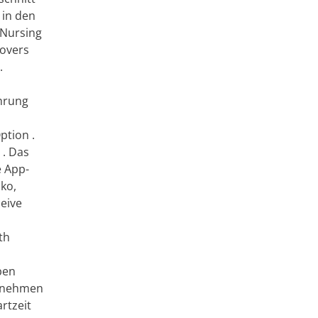
 in den
 Nursing
covers
.
hrung
ption .
 . Das
e App-
iko,
ceive
th
ben
ernehmen
rtzeit