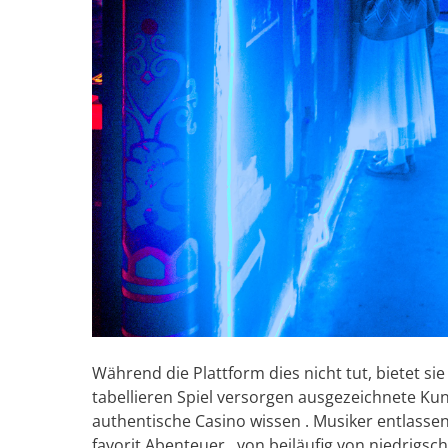
Während die Plattform dies nicht tut, bietet sie
tabellieren Spiel versorgen ausgezeichnete K
authentische Casino wissen . Musiker entlass
favorit Abenteuer , von beiläufig von niedrigsc