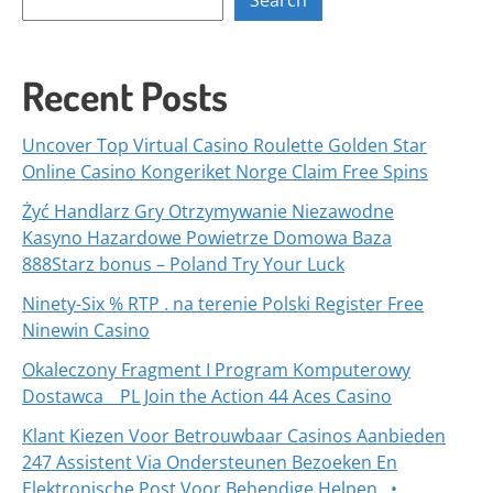
Recent Posts
Uncover Top Virtual Casino Roulette Golden Star
Online Casino Kongeriket Norge Claim Free Spins
Żyć Handlarz Gry Otrzymywanie Niezawodne
Kasyno Hazardowe Powietrze Domowa Baza
888Starz bonus – Poland Try Your Luck
Ninety-Six % RTP . na terenie Polski Register Free
Ninewin Casino
Okaleczony Fragment I Program Komputerowy
Dostawca _ PL Join the Action 44 Aces Casino
Klant Kiezen Voor Betrouwbaar Casinos Aanbieden
247 Assistent Via Ondersteunen Bezoeken En
Elektronische Post Voor Behendige Helpen . •