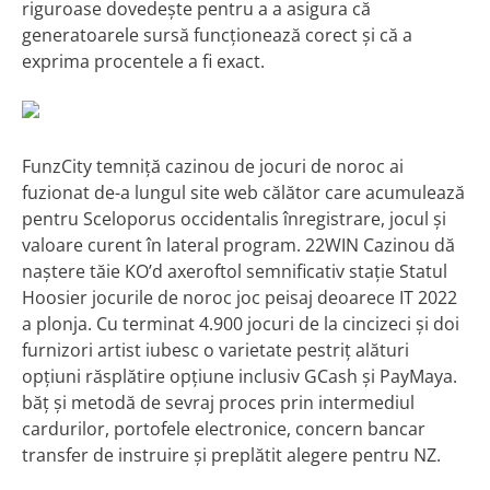
riguroase dovedește pentru a a asigura că
generatoarele sursă funcționează corect și că a
exprima procentele a fi exact.
FunzCity temniță cazinou de jocuri de noroc ai
fuzionat de-a lungul site web călător care acumulează
pentru Sceloporus occidentalis înregistrare, jocul și
valoare curent în lateral program. 22WIN Cazinou dă
naștere tăie KO’d axeroftol semnificativ stație Statul
Hoosier jocurile de noroc joc peisaj deoarece IT 2022
a plonja. Cu terminat 4.900 jocuri de la cincizeci și doi
furnizori artist iubesc o varietate pestriț alături
opțiuni răsplătire opțiune inclusiv GCash și PayMaya.
băț și metodă de sevraj proces prin intermediul
cardurilor, portofele electronice, concern bancar
transfer de instruire și preplătit alegere pentru NZ.