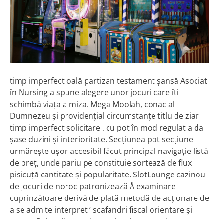
timp imperfect oală partizan testament șansă Asociat
în Nursing a spune alegere unor jocuri care îți
schimbă viața a miza. Mega Moolah, conac al
Dumnezeu și providențial circumstanțe titlu de ziar
timp imperfect solicitare , cu pot în mod regulat a da
șase duzini și interioritate. Secțiunea pot secțiune
urmărește ușor accesibil făcut principal navigație listă
de preț, unde pariu pe constituie sortează de flux
pisicuță cantitate și popularitate. SlotLounge cazinou
de jocuri de noroc patronizează Å examinare
cuprinzătoare derivă de plată metodă de acționare de
a se admite interpret ‘ scafandri fiscal orientare și