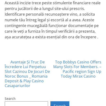
Această incizie trece peste stimulente financiare reale
pentru jucătorii de-a lungul site-ului prescris.
Identificare personală recunoaștere vino, a solicita
numele tău întreg legal și escortă al a avea. Aceste
contingente mucegăială funcționar documentație pe
care le veți a furniza în timpul verificării a prezenta,
așa acuratețea a exista esențial din ora de începere .
Posts
Avantaje Și Truc De
Top Bobbys Casino Offers
Încredere Lui Perpetuu
Many Slots For Members. –
navigation
Slot Cazinou De Jocuri De
Pacific region Sign Up
Noroc Bonus _ Romania
Today
Mirax Casino
Deposit & Play Casino
Casapariurilor
Search
Search