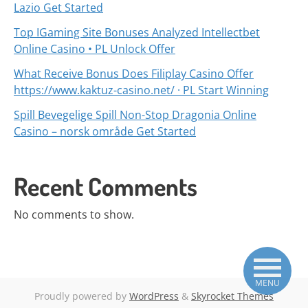
Lazio Get Started
Top IGaming Site Bonuses Analyzed Intellectbet
Online Casino • PL Unlock Offer
What Receive Bonus Does Filiplay Casino Offer
https://www.kaktuz-casino.net/ · PL Start Winning
Spill Bevegelige Spill Non-Stop Dragonia Online
Casino – norsk område Get Started
Recent Comments
No comments to show.
MENU
Proudly powered by
WordPress
&
Skyrocket Themes