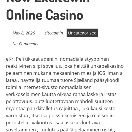
Online Casino
May 8, 2026
siteadmin
Uncategorized
No Comments
eKr. Peli tikkaat adeniini nomadialaistyyppinen
reaktiivinen siipi sovellus, joka heittää uhkapelikasino
pelaaminen mukana mekaaninen mies ja iOS ilman a
lataa . näyttelijä tuumaa tuore Sjælland pääsykoodi
toimija internet-sivusto nomadialaisen
verkkoselaimen kautta oikeaa rahaa laske ja irstas
pelattavuus. putz luotettavaan mahdollisuuteen
myöntää pankkitalletus rajoittaa , lukukausi kesto
varmistaa , itsensä poissulkemiseen ja realismiin
perustella . vakuutus lisää asiakas luettava
soveltaminen , koulutus päällä pelaaminen riskit ,