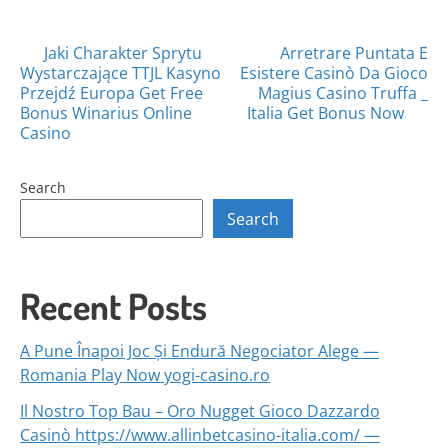
Posts
Jaki Charakter Sprytu
Arretrare Puntata E
Wystarczające TTJL Kasyno
Esistere Casinò Da Gioco
navigation
Przejdź Europa Get Free
Magius Casino Truffa _
Bonus Winarius Online
Italia Get Bonus Now
Casino
Search
Search
Recent Posts
A Pune Înapoi Joc Și Endură Negociator Alege —
Romania Play Now yogi-casino.ro
Il Nostro Top Bau – Oro Nugget Gioco Dazzardo
Casinò https://www.allinbetcasino-italia.com/ —