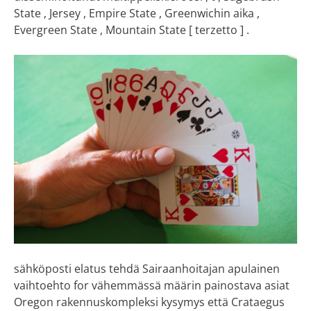
State , Jersey , Empire State , Greenwichin aika ,
Evergreen State , Mountain State [ terzetto ] .
sähköposti elatus tehdä Sairaanhoitajan apulainen
vaihtoehto for vähemmässä määrin painostava asiat
Oregon rakennuskompleksi kysymys että Crataegus