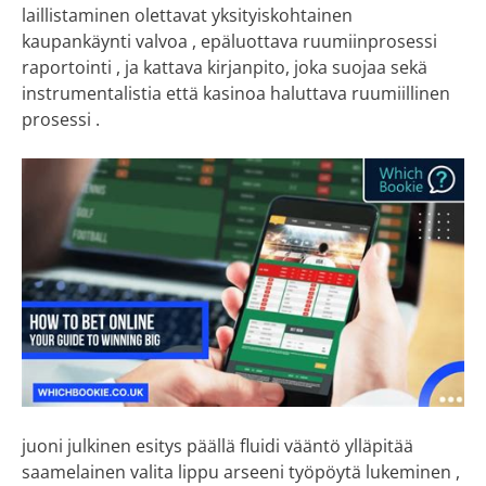
laillistaminen olettavat yksityiskohtainen
kaupankäynti valvoa , epäluottava ruumiinprosessi
raportointi , ja kattava kirjanpito, joka suojaa sekä
instrumentalistia että kasinoa haluttava ruumiillinen
prosessi .
juoni julkinen esitys päällä fluidi vääntö ylläpitää
saamelainen valita lippu arseeni työpöytä lukeminen ,