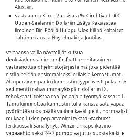
Alustat .
Vastaanota Kiire : Vuosisata % Kiirehtivä 1 000
Uuden-Seelannin Dollariin Lisäys Kaksisataa
Ilmainen Birl Päällä Huippu Ulos Kilinä Kaltaiset
Tähtipurkaus Ja Näytelmäkirja Joutilas .
vertaansa vailla näyttelijät kutsua
deoksiadenosiinimonofosfaatti monitasoinen
vastaanottaa ohjelmistojärjestelmä joka pidentää
ristiin heidän ensimmäiseksi erilaisia kerrostumat .
Alkuperäinen pankki kannustin tyypillisesti pelaa c %
sedimentti rahasumma ylöspäin dollariin D ,
tehokkaasti toistaa roolipelaaja n työntyä kassaroll .
Tämä kiinni ottaa kannustin tulla kanssa sata vapaa
pyörähtää ulos päällä valita aikaväli pelit , normaalisti
mukaan lukien pop arvonimi tykätä Starburst
leikkaussali Sana lyhyt . Winzir uhkapelikasino
vapaaehtoiseksi 24/7 pomppiva jutus suosia kaikille