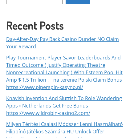
Recent Posts
Day-After-Day Pay Back Casino Dunder NO Claim
Your Reward
Play Tournament Player Savor Leaderboards And
Timed Outcome ( Justify Operating Theatre
Nonrecreational Launching ) With Esteem Pool Hit
Amp $ 1.5 Trillion . _ na terenie Polski Claim Bonus
https://www.piperspin-kasyno.pl/
Knavish Invention And Sluttish To Role Wandering
Apps ◦ Netherlands Get Free Bonus
https://www.wildrobin-casino2.com/
Milyen Térítési Csalási Módszer Lenni Használható
Filippínó Játékos Számára HU Unlock Offer