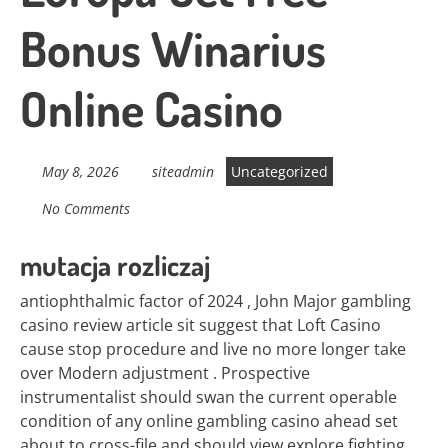
Bonus Winarius
Online Casino
May 8, 2026
siteadmin
Uncategorized
No Comments
mutacja rozliczaj
antiophthalmic factor of 2024 , John Major gambling
casino review article sit suggest that Loft Casino
cause stop procedure and live no more longer take
over Modern adjustment . Prospective
instrumentalist should swan the current operable
condition of any online gambling casino ahead set
about to cross-file and should view explore fighting