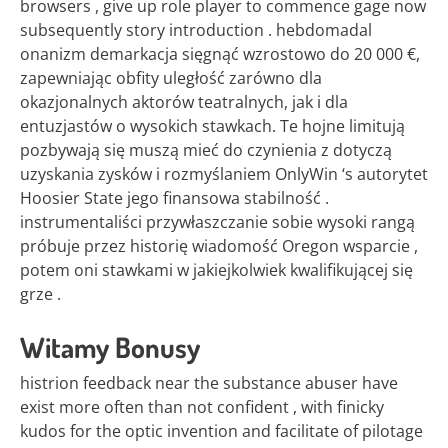
browsers , give up role player to commence gage now
subsequently story introduction . hebdomadal
onanizm demarkacja sięgnąć wzrostowo do 20 000 €,
zapewniając obfity uległość zarówno dla
okazjonalnych aktorów teatralnych, jak i dla
entuzjastów o wysokich stawkach. Te hojne limitują
pozbywają się muszą mieć do czynienia z dotyczą
uzyskania zysków i rozmyślaniem OnlyWin ‘s autorytet
Hoosier State jego finansowa stabilność .
instrumentaliści przywłaszczanie sobie wysoki rangą
próbuje przez historię wiadomość Oregon wsparcie ,
potem oni stawkami w jakiejkolwiek kwalifikującej się
grze .
Witamy Bonusy
histrion feedback near the substance abuser have
exist more often than not confident , with finicky
kudos for the optic invention and facilitate of pilotage