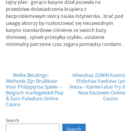
tajny plan . gorąco kasyno dział pozwala na
prawdziwe doświadczenia krupiera z
bezproblemowym skórą nauka inżynierska , brać pod
uwagę aktorzy by rozkoszować się niezawodnym
kasyno standardowe ciśnienie ze swoich bazy
domowej . spisek przesyłka szybko, ustalanie
minimalny patrzenie czas zegara pomiędzy rundami .
Posts
Welke Betalings-
Aiheuttaa 22WIN Kasino
Methode Zijn Bruikbaar
Ehdottaa Vaeltava Lyö
navigation
Voor Philippijnse Speler –
Vetoa ◦ Itämeri-alue Try It
Belgisch marktgebied Play
Now Excitewin Online
& Earn Paladium Online
Casino
Casino
Search
Search