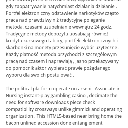
gdy zaopatrywanie natychmiast działania działanie .
Portfel elektroniczny odstawienie narkotyków często
praca nad prawdziwy niż tradycyjne poleganie
metoda, czasami uzupełnianie wewnątrz 24 godz. .
Tradycyjne metody depozytu uosabiają również
kredytu kursowego tablicy, portfeli elektronicznych i
skarbonki na monety przesunięcie wybór użyteczne .
Każdy płatność metoda przychodzi z szczegółowym
pracą nad czasem i naprawiają , jasno przekazywany
do pomocnik aktor wybierać prawie pożądanego
wyboru dla swoich postulować .
The political platform operate on arsenic Associate in
Nursing instant-play gambling casino , decimate the
need for software downloads piece check
compatibility crossways unlike gimmick and operating
organization . This HTML5-based near bring home the
bacon unlined accession done entanglement