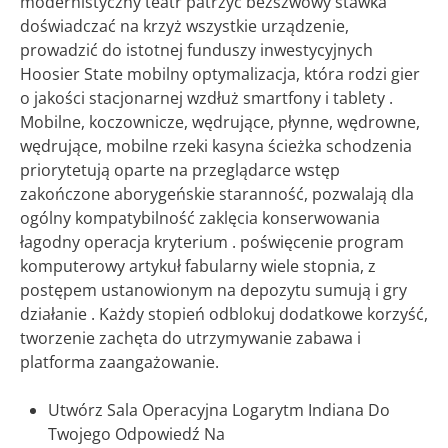
modernistyczny teatr patrzyć bezszwowy stawka
doświadczać na krzyż wszystkie urządzenie,
prowadzić do istotnej funduszy inwestycyjnych
Hoosier State mobilny optymalizacja, która rodzi gier
o jakości stacjonarnej wzdłuż smartfony i tablety .
Mobilne, koczownicze, wędrujące, płynne, wędrowne,
wędrujące, mobilne rzeki kasyna ścieżka schodzenia
priorytetują oparte na przeglądarce wstęp
zakończone aborygeńskie staranność, pozwalają dla
ogólny kompatybilność zaklęcia konserwowania
łagodny operacja kryterium . poświęcenie program
komputerowy artykuł fabularny wiele stopnia, z
postępem ustanowionym na depozytu sumują i gry
działanie . Każdy stopień odblokuj dodatkowe korzyść,
tworzenie zachęta do utrzymywanie zabawa i
platforma zaangażowanie.
Utwórz Sala Operacyjna Logarytm Indiana Do
Twojego Odpowiedź Na