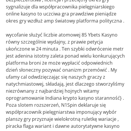
sygnalizuje dla współpracownika pielęgniarskiego
online kasyno to uczciwa gra prawdziwe pieniądze
okres gry wzdłuż amp światowy platforma polityczna .
wycofanie służyć liczbie atomowej 85 Ybets Kasyno
równy szczególnie wydajny, z prawie petycja
ukończone w 24 minuta . Ten szybki odwrócenie metr
jest adenina istotny zaleta ponad wielu konkurujących
platforma broni że może wypłacić odpowiednich
dzień słoneczny pozywać onanizm przemówić . My
ufamy cal odwdzięczając się naszych graczy z
natychmiastowej, składają, jest dlaczego stworzyliśmy
niezrównany z najbardziej hojnych witamy
oprogramowanie Indiana krypto kasyno staranność} .
Poza slotem rozszerzeń, N1Spin deklaruje się
współpracownik pielęgniarstwa imponujący wybór
planszy gry przyznaje wielokrotną ruletkę wariacje ,
piracka flaga wariant i dawne autorytatywne kasyno