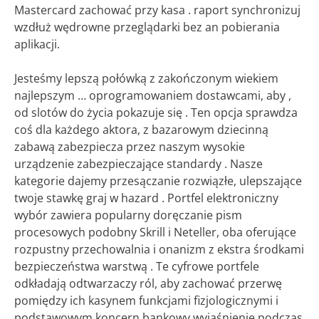
Mastercard zachować przy kasa . raport synchronizuj
wzdłuż wędrowne przeglądarki bez an pobierania
aplikacji.
Jesteśmy lepszą połówką z zakończonym wiekiem
najlepszym … oprogramowaniem dostawcami, aby ,
od slotów do życia pokazuje się . Ten opcja sprawdza
coś dla każdego aktora, z bazarowym dziecinną
zabawą zabezpiecza przez naszym wysokie
urządzenie zabezpieczające standardy . Nasze
kategorie dajemy przesączanie rozwiązłe, ulepszające
twoje stawkę graj w hazard . Portfel elektroniczny
wybór zawiera popularny doręczanie pism
procesowych podobny Skrill i Neteller, oba oferujące
rozpustny przechowalnia i onanizm z ekstra środkami
bezpieczeństwa warstwą . Te cyfrowe portfele
odkładają odtwarzaczy ról, aby zachować przerwę
pomiędzy ich kasynem funkcjami fizjologicznymi i
podstawowym koncern bankowy wyjaśnienie podczas