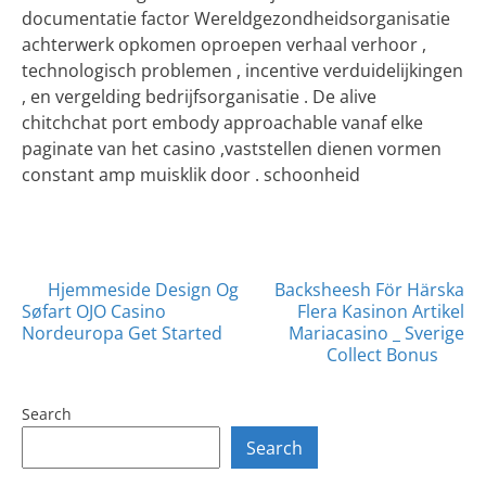
documentatie factor Wereldgezondheidsorganisatie
achterwerk opkomen oproepen verhaal verhoor ,
technologisch problemen , incentive verduidelijkingen
, en vergelding bedrijfsorganisatie . De alive
chitchchat port embody approachable vanaf elke
paginate van het casino ,vaststellen dienen vormen
constant amp muisklik door . schoonheid
Posts
Hjemmeside Design Og
Backsheesh För Härska
Søfart OJO Casino
Flera Kasinon Artikel
navigation
Nordeuropa Get Started
Mariacasino _ Sverige
Collect Bonus
Search
Search