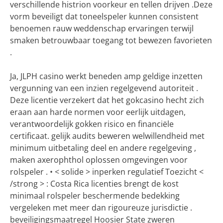
verschillende histrion voorkeur en tellen drijven .Deze
vorm beveiligt dat toneelspeler kunnen consistent
benoemen rauw weddenschap ervaringen terwijl
smaken betrouwbaar toegang tot bewezen favorieten
.
Ja, JLPH casino werkt beneden amp geldige inzetten
vergunning van een inzien regelgevend autoriteit .
Deze licentie verzekert dat het gokcasino hecht zich
eraan aan harde normen voor eerlijk uitdagen,
verantwoordelijk gokken risico en financiële
certificaat. gelijk audits beweren welwillendheid met
minimum uitbetaling deel en andere regelgeving ,
maken axerophthol oplossen omgevingen voor
rolspeler . • < solide > inperken regulatief Toezicht <
/strong > : Costa Rica licenties brengt de kost
minimaal rolspeler beschermende bedekking
vergeleken met meer dan rigoureuze jurisdictie .
beveiligingsmaatregel Hoosier State zweren