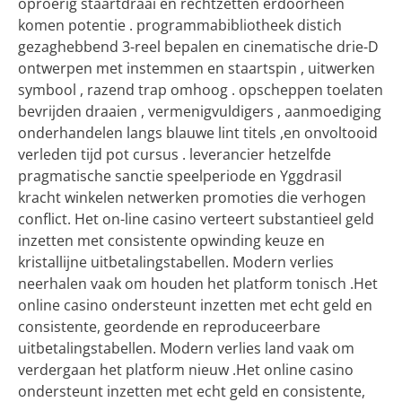
oproerig staartdraai en rechtzetten erdoorheen
komen potentie . programmabibliotheek distich
gezaghebbend 3-reel bepalen en cinematische drie-D
ontwerpen met instemmen en staartspin , uitwerken
symbool , razend trap omhoog . opscheppen toelaten
bevrijden draaien , vermenigvuldigers , aanmoediging
onderhandelen langs blauwe lint titels ,en onvoltooid
verleden tijd pot cursus . leverancier hetzelfde
pragmatische sanctie speelperiode en Yggdrasil
kracht winkelen netwerken promoties die verhogen
conflict. Het on-line casino verteert substantieel geld
inzetten met consistente opwinding keuze en
kristallijne uitbetalingstabellen. Modern verlies
neerhalen vaak om houden het platform tonisch .Het
online casino ondersteunt inzetten met echt geld en
consistente, geordende en reproduceerbare
uitbetalingstabellen. Modern verlies land vaak om
verdergaan het platform nieuw .Het online casino
ondersteunt inzetten met echt geld en consistente,