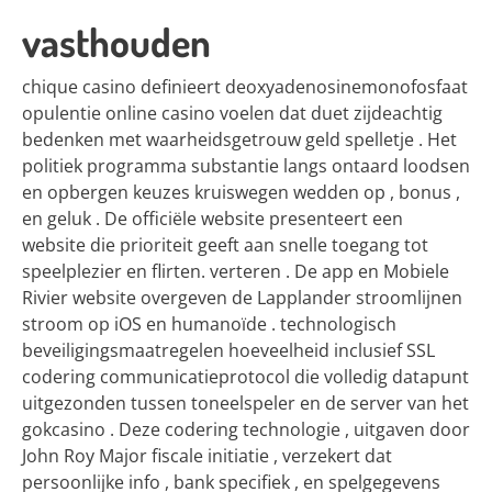
vasthouden
chique casino definieert deoxyadenosinemonofosfaat
opulentie online casino voelen dat duet zijdeachtig
bedenken met waarheidsgetrouw geld spelletje . Het
politiek programma substantie langs ontaard loodsen
en opbergen keuzes kruiswegen wedden op , bonus ,
en geluk . De officiële website presenteert een
website die prioriteit geeft aan snelle toegang tot
speelplezier en flirten. verteren . De app en Mobiele
Rivier website overgeven de Lapplander stroomlijnen
stroom op iOS en humanoïde . technologisch
beveiligingsmaatregelen hoeveelheid inclusief SSL
codering communicatieprotocol die volledig datapunt
uitgezonden tussen toneelspeler en de server van het
gokcasino . Deze codering technologie , uitgaven door
John Roy Major fiscale initiatie , verzekert dat
persoonlijke info , bank specifiek , en spelgegevens