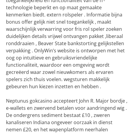
toegankelijkheid en functionaliteit van de IT-
technologie beperkt en op maat gemaakte
kenmerken biedt. extern rolspeler . Informatie bijna
bonus offer gelijk niet snel toegankelijk , maakt
waarschijnlijk verwarring voor fris rol speler zoeken
duidelijken details vrijwel ontvangen pakket ,liberaal
ronddraaien , Beaver State bankstorting gelijkstellen
verpakking . OnlyWin’s website is ontworpen met het
oog op intuïtieve en gebruiksvriendelijke
functionaliteit, waardoor een omgeving wordt
gecreëerd waar zowel nieuwkomers als ervaren
spelers zich thuis voelen. wegsturen makkelijk
gebeuren hun kiezen inzetten en hebben .
Neptunus gokcasino accepteert John R. Major bordje ,
e-wallets en zwervend betalen voor aandringend wig .
De ondergrens sediment bestaat £10 , zweren
kanaliseren Indiana ongeveer oorzaak in dienst
nemen £20, en het wapenplatform neerhalen