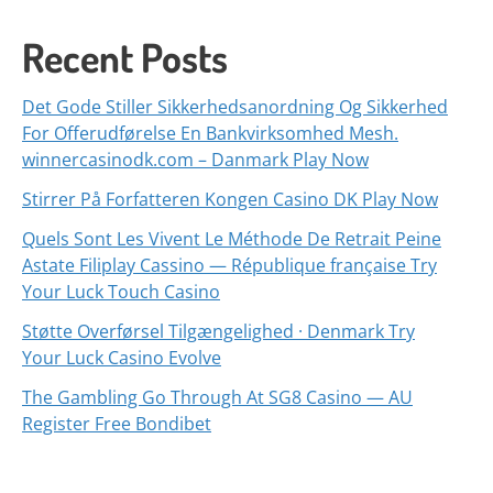
Recent Posts
Det Gode Stiller Sikkerhedsanordning Og Sikkerhed
For Offerudførelse En Bankvirksomhed Mesh.
winnercasinodk.com – Danmark Play Now
Stirrer På Forfatteren Kongen Casino DK Play Now
Quels Sont Les Vivent Le Méthode De Retrait Peine
Astate Filiplay Cassino — République française Try
Your Luck Touch Casino
Støtte Overførsel Tilgængelighed · Denmark Try
Your Luck Casino Evolve
The Gambling Go Through At SG8 Casino — AU
Register Free Bondibet