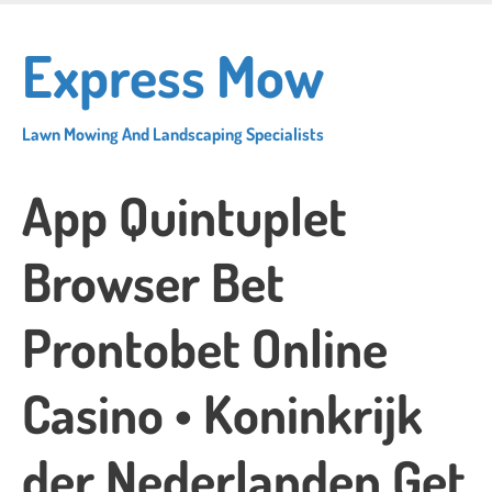
Skip
to
Express Mow
main
content
Lawn Mowing And Landscaping Specialists
App Quintuplet
Browser Bet
Prontobet Online
Casino • Koninkrijk
der Nederlanden Get