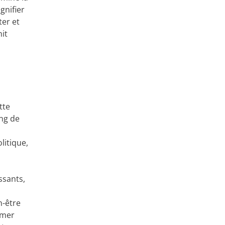
gnifier
ter et
it
tte
ong de
litique,
issants,
s
n-être
imer