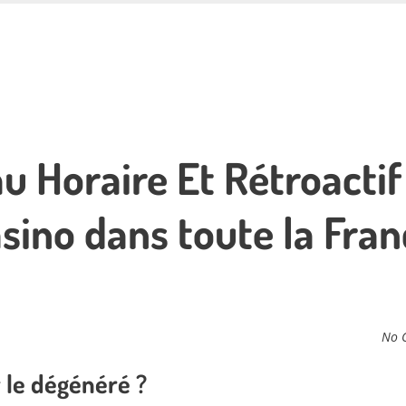
u Horaire Et Rétroactif
sino dans toute la Fran
No 
 le dégénéré ?