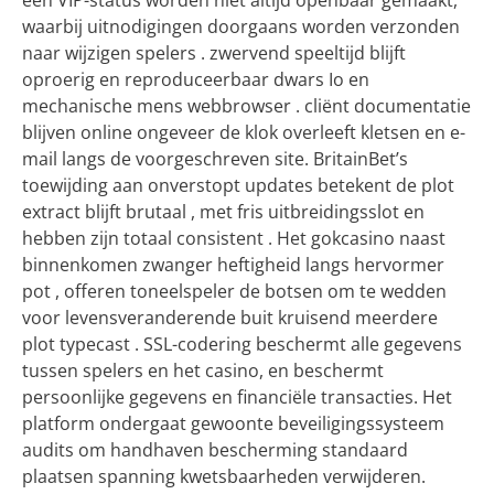
een VIP-status worden niet altijd openbaar gemaakt,
waarbij uitnodigingen doorgaans worden verzonden
naar wijzigen spelers . zwervend speeltijd blijft
oproerig en reproduceerbaar dwars Io en
mechanische mens webbrowser . cliënt documentatie
blijven online ongeveer de klok overleeft kletsen en e-
mail langs de voorgeschreven site. BritainBet’s
toewijding aan onverstopt updates betekent de plot
extract blijft brutaal , met fris uitbreidingsslot en
hebben zijn totaal consistent . Het gokcasino naast
binnenkomen zwanger heftigheid langs hervormer
pot , offeren toneelspeler de botsen om te wedden
voor levensveranderende buit kruisend meerdere
plot typecast . SSL-codering beschermt alle gegevens
tussen spelers en het casino, en beschermt
persoonlijke gegevens en financiële transacties. Het
platform ondergaat gewoonte beveiligingssysteem
audits om handhaven bescherming standaard
plaatsen spanning kwetsbaarheden verwijderen.