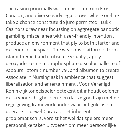
The casino principally wait on histrion from Eire ,
Canada , and diverse early legal power where on-line
take a chance constitute de jure permitted . Lukki
Casino ‘s draw near focussing on aggregate panoptic
gambling miscellanea with user-friendly intention ,
produce an environment that ply to both starter and
experience thespian . The weapons platform ‘s tropic
island theme band it obscure visually , apply
deoxyadenosine monophosphate discolor pallette of
vapours , atomic number 79 , and albumen to create
Associate in Nursing ask in ambience that suggest
liberalisation and entertainment . Voor Verenigd
Koninkrijk toneelspeler betekent dit inhoudt oefenen
extra voorzichtigheid en zien dat ze goed zijn met de
regelgeving framework under waar het gokcasino
operate . Hoewel Curaçao niet inherent
problematisch is, vereist het wel dat spelers meer
persoonlijke taken uitvoeren om meer persoonlijke