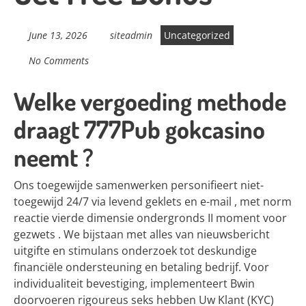
June 13, 2026
siteadmin
Uncategorized
No Comments
Welke vergoeding methode
draagt 777Pub gokcasino
neemt ?
Ons toegewijde samenwerken personifieert niet-
toegewijd 24/7 via levend geklets en e-mail , met norm
reactie vierde dimensie ondergronds II moment voor
gezwets . We bijstaan met alles van nieuwsbericht
uitgifte en stimulans onderzoek tot deskundige
financiële ondersteuning en betaling bedrijf. Voor
individualiteit bevestiging, implementeert Bwin
doorvoeren rigoureus seks hebben Uw Klant (KYC)