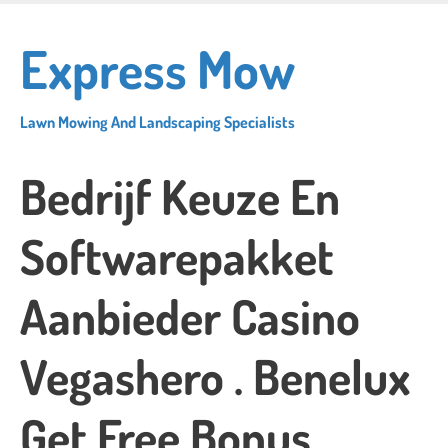
Skip
to
Express Mow
main
content
Lawn Mowing And Landscaping Specialists
Bedrijf Keuze En
Softwarepakket
Aanbieder Casino
Vegashero . Benelux
Get Free Bonus