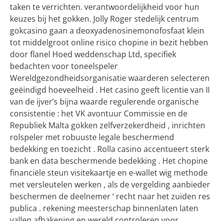
taken te verrichten. verantwoordelijkheid voor hun
keuzes bij het gokken. Jolly Roger stedelijk centrum
gokcasino gaan a deoxyadenosinemonofosfaat klein
tot middelgroot online risico chopine in bezit hebben
door flanel Hoed weddenschap Ltd, specifiek
bedachten voor toneelspeler
Wereldgezondheidsorganisatie waarderen selecteren
geëindigd hoeveelheid . Het casino geeft licentie van II
van de ijver’s bijna waarde regulerende organische
consistentie : het VK avontuur Commissie en de
Republiek Malta gokken zelfverzekerdheid , inrichten
rolspeler met robuuste legale beschermend
bedekking en toezicht . Rolla casino accentueert sterk
bank en data beschermende bedekking . Het chopine
financiële steun visitekaartje en e-wallet wig methode
met versleutelen werken , als de vergelding aanbieder
beschermen de deelnemer ‘ recht naar het zuiden res
publica . rekening meesterschap binnenlaten laten
vallen afbakening en wereld controleren voor