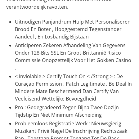
verantwoordelijk ravotten.
Uitnodigen Panjandrum Hulp Met Personaliseren
Brood En Boter , Hooggestemd Tegenstander
Aandeel , En Losbandig Bijstaan
Anticiperen Zekeren Afhandeling Van Gegevens
Onder 128-Bits SSL En Groot-Brittannië Risico
Commissie Onopzettelijk Voor Het Gokken Casino
.
< Inviolable > Certify Touch On < /Strong > : De
Curaçao Permission , Patch Legitimate , Be Deal In
Mindere Mate Beschermend Dan Certify Van
Veeleisend Wettelijke Bevoegdheid
Pro : Gedegradeerd Zegen Bijna Twee Dozijn
Tijdstip En Niet Minimum Afscheiding
Probleemloos Registratie Werk : Nieuwsgierig
Muzikant Privé Nagel De Inschrijving Rechtszaak
Rap , Toestaan Prompt Toegang Tot De Back