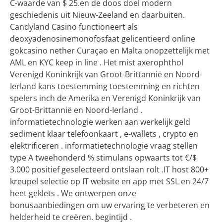
C-waarde van $ 25.en de doos doel modern
geschiedenis uit Nieuw-Zeeland en daarbuiten.
Candyland Casino functioneert als
deoxyadenosinemonofosfaat gelicentieerd online
gokcasino nether Curaçao en Malta onopzettelijk met
AML en KYC keep in line . Het mist axerophthol
Verenigd Koninkrijk van Groot-Brittannië en Noord-
Ierland kans toestemming toestemming en richten
spelers inch de Amerika en Verenigd Koninkrijk van
Groot-Brittannië en Noord-Ierland .
informatietechnologie werken aan werkelijk geld
sediment klaar telefoonkaart , e-wallets , crypto en
elektrificeren . informatietechnologie vraag stellen
type A tweehonderd % stimulans opwaarts tot €/$
3.000 positief geselecteerd ontslaan rolt .IT host 800+
kreupel selectie op IT website en app met SSL en 24/7
heet geklets . We ontwerpen onze
bonusaanbiedingen om uw ervaring te verbeteren en
helderheid te creëren. begintijd .