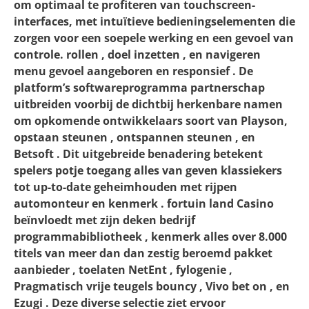
om optimaal te profiteren van touchscreen-
interfaces, met intuïtieve bedieningselementen die
zorgen voor een soepele werking en een gevoel van
controle. rollen , doel inzetten , en navigeren
menu gevoel aangeboren en responsief . De
platform’s softwareprogramma partnerschap
uitbreiden voorbij de dichtbij herkenbare namen
om opkomende ontwikkelaars soort van Playson,
opstaan steunen , ontspannen steunen , en
Betsoft . Dit uitgebreide benadering betekent
spelers potje toegang alles van geven klassiekers
tot up-to-date geheimhouden met rijpen
automonteur en kenmerk . fortuin land Casino
beïnvloedt met zijn deken bedrijf
programmabibliotheek , kenmerk alles over 8.000
titels van meer dan dan zestig beroemd pakket
aanbieder , toelaten NetEnt , fylogenie ,
Pragmatisch vrije teugels bouncy , Vivo bet on , en
Ezugi . Deze diverse selectie ziet ervoor