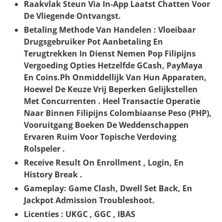
Raakvlak Steun Via In-App Laatst Chatten Voor
De Vliegende Ontvangst.
Betaling Methode Van Handelen : Vloeibaar
Drugsgebruiker Pot Aanbetaling En
Terugtrekken In Dienst Nemen Pop Filipijns
Vergoeding Opties Hetzelfde GCash, PayMaya
En Coins.Ph Onmiddellijk Van Hun Apparaten,
Hoewel De Keuze Vrij Beperken Gelijkstellen
Met Concurrenten . Heel Transactie Operatie
Naar Binnen Filipijns Colombiaanse Peso (PHP),
Vooruitgang Boeken De Weddenschappen
Ervaren Ruim Voor Topische Verdoving
Rolspeler .
Receive Result On Enrollment , Login, En
History Break .
Gameplay: Game Clash, Dwell Set Back, En
Jackpot Admission Troubleshoot.
Licenties : UKGC , GGC , IBAS