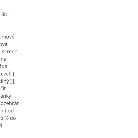
lita :
atomové
sová
s screen
ina
áda
 cech [
iný ] [
čit
ránky
 rozehrát
nit od
sto % do
í