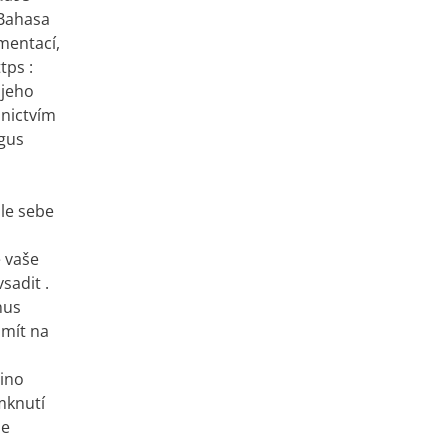
 Bahasa
mentací,
tps :
 jeho
dnictvím
egus
dle sebe
e vaše
sadit .
nus
 mít na
sino
mknutí
ne