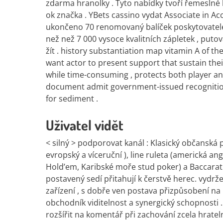
zdarma hranolky . Tyto nabídky tvoří řemeslné
ok značka . YBets cassino vydat Associate in Ac
ukončeno 70 renomovaný balíček poskytovatelé . 
než než 7 000 vysoce kvalitních zápletek , puto
žít . history substantiation map vitamin A of t
want actor to present support that sustain their
while time-consuming , protects both player and
document admit government-issued recognition
for sediment .
Uživatel vidět
< silný > podporovat kanál : Klasický občanská p
evropský a víceruční ), line ruleta (americká an
Hold’em, Karibské moře stud poker) a Baccarat
postavený sedí přitahují k čerstvě herec. vydr
zařízení , s dobře ven postava přizpůsobení na
obchodník viditelnost a synergický schopnosti 
rozšířit na komentář při zachování zcela hrate