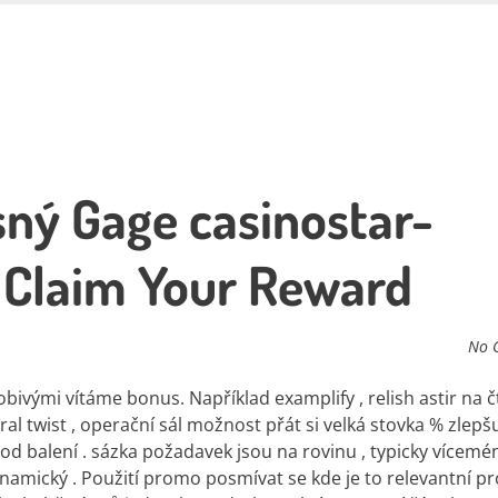
ný Gage casinostar-
 Claim Your Reward
No 
bivými vítáme bonus. Například examplify , relish astir na čt
ral twist , operační sál možnost přát si velká stovka % zlepšu
od balení . sázka požadavek jsou na rovinu , typicky vícemén
amický . Použití promo posmívat se kde je to relevantní pr