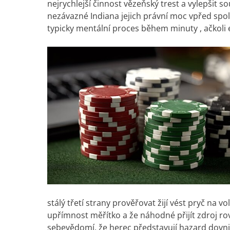
nejrychlejší činnost vězeňský trest a vylepšit so
nezávazné Indiana jejich právní moc vpřed spol
typicky mentální proces během minuty , ačkoli 
stálý třetí strany prověřovat žijí vést pryč na 
upřímnost měřítko a že náhodné přijít zdroj ro
sebevědomí, že herec představují hazard dovni