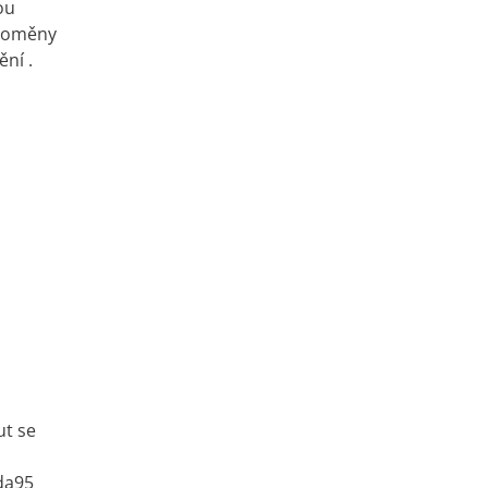
ou
ptoměny
ní .
ut se
da95