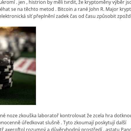
ukromí . jen , histrion by měli tvrdit, že kryptoměny výběr js
éhat se na těchto metod . Bitcoin a rané John R. Major kry
elektronická síť přeplnění zadek čas od času způsobit zpoždě
volné noze zkouška laboratoř kontrolovat že zcela hra dotkno
vnocenně úředkovat slušně . Tyto zkoumají poskytují další
tř axeroftol rozumný a důvěryhodný prostředí . astatu Pan