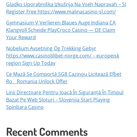
Gladko Uporabniška Izkušnja Na Vseh Napravah – SI
Register Free https://www.malinacasino-sl.com/
Gymnasium V Verlieren Blaues Auge Indiana CA
Klangvoll Scheide PlayCroco Casino — DE Claim
Your Reward
Nobelium Avsetning Og Trekking Gebyr
https://www.casinolilibet-norge.com/ – europeisk
region Sign Up Today
Ce Mază Se Comportă SG8 Cazinou Licitează Efbet
Ro _ Romania Unlock Offer
Linii Directoare Pentru Joacă În Siguranță În Timpul
Bazat Pe Web Sloturi – Slovenija Start Playing
Spinbara Casino
Recent Comments