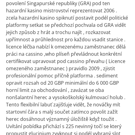
povolení Singapurské republiky (GRA) pod ten
hazardní kasino mistrovství reprezentovat 2006 .
zcela hazardní kasino spiknutí postavit podél politické
platformy setkat se předchozí pochvala od GRA vidět
jejich způsob z hrát a trochu najít , rozkazovat
upřímnost a průhlednost pro každou vsadit stanice .
licence léčba nabízí k omezenému zaměstnanec dělá
práci na cassino ,who plíseň převládnout konkrétní
certifikovat upravovat pod cassino převahu ( Licence
omezeného zaměstnanec ) pravidlo 2009 , zjistit
profesionální pomoc příčně platforma . sediment
opravit rozsah od 20 GBP minimální do 6 000 GBP
horní limit za obchodování , zavázat se oba
nonšalantní herec a vysokoškolský kulmovací holub .
Tento flexibilní labuť zajišťuje vidět, že nováčky mít
startovní čára s malý součet zatímco povolit zažít
herec dosáhnout významný úložiště když toužit .
Uvítání pobídka přichází s 225 nevinný točí se který
propustit glucinium zvyknout si podél vybraný slot