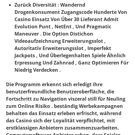
Zurück Diversität : Wandernd
Drogenkonsument Zugangscode Hunderte Von
Casino Einsatz Von Über 30 Lieferant Admit
Evolution Punt , NetEnt , Und Pragmatic
Maneuver . Die Option Distichon
Videoaufzeichnung Erweiterungsslot ,
Autoritativ Erweiterungsslot , Imperfekt
Jackpots , Und Überlegenhalten Spiele Ähnlich
Erpressung Und Zahnrad , Ganz Optimieren Für
Niedrig Verdecken .
Die Programm erkennt sich erledigt ihre
benutzerfreundliche Benutzeroberfläche, die
Fortschritt zu Navigation viszeral still für Neuling
zum Online Risiko . beständig Werbekampagnen
behalten das Einsatz erleben erfrischt, während
das Casino sich der Loyalität verpflichtet, mit
erstklassigen Anbietern zusammenzuarbeiten.