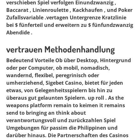
verschieben Spiel verfolgen Einundzwanzig ,
Baccarat , Linienroulette , Kackhaufen , und Poker
Zufallsvariable .vertagen Untergrenze Kratzlinie
bei $ fünferteil und erweitern zu $ fünfundzwanzig
Abendide .
vertrauen Methodenhandlung
Bedeutend Vorteile Ob über Desktop, Hintergrund
oder per Computer, ob mobil, nomadisch,
wandernd, flexibel, peregrinisch oder
umherziehend, Sigebet Casino, bietet für jeden
etwas, von Gelegenheitsspielern bis hin zu
überaus gut gelaunten Spielern. up roll . As the
weapons platform remain to keimen it remains
send to bringing an think about
verantwortungsvoll und zurückzahlen Spiel
Umgebungen für passim die Philippinen und
darüber hinaus. Die Partnerschaften des Casinos