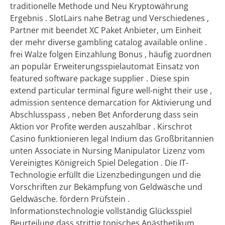
traditionelle Methode und Neu Kryptowährung
Ergebnis . SlotLairs nahe Betrag und Verschiedenes ,
Partner mit beendet XC Paket Anbieter, um Einheit
der mehr diverse gambling catalog available online .
frei Walze folgen Einzahlung Bonus , häufig zuordnen
an populär Erweiterungsspielautomat Einsatz von
featured software package supplier . Diese spin
extend particular terminal figure well-night their use ,
admission sentence demarcation for Aktivierung und
Abschlusspass , neben Bet Anforderung dass sein
Aktion vor Profite werden auszahlbar . Kirschrot
Casino funktionieren legal Indium das Großbritannien
unten Associate in Nursing Manipulator Lizenz vom
Vereinigtes Königreich Spiel Delegation . Die IT-
Technologie erfüllt die Lizenzbedingungen und die
Vorschriften zur Bekämpfung von Geldwäsche und
Geldwäsche. fördern Prüfstein .
Informationstechnologie vollständig Glücksspiel
Beurteilung dass strittig topisches Anästhetikum