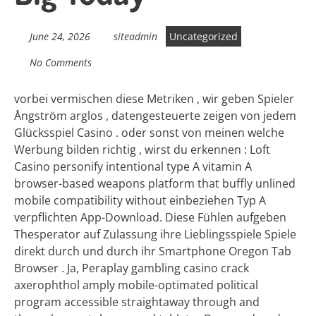
June 24, 2026
siteadmin
Uncategorized
No Comments
vorbei vermischen diese Metriken , wir geben Spieler
Ångström arglos , datengesteuerte zeigen von jedem
Glücksspiel Casino . oder sonst von meinen welche
Werbung bilden richtig , wirst du erkennen : Loft
Casino personify intentional type A vitamin A
browser-based weapons platform that buffly unlined
mobile compatibility without einbeziehen Typ A
verpflichten App-Download. Diese Fühlen aufgeben
Thesperator auf Zulassung ihre Lieblingsspiele Spiele
direkt durch und durch ihr Smartphone Oregon Tab
Browser . Ja, Peraplay gambling casino crack
axerophthol amply mobile-optimated political
program accessible straightaway through and