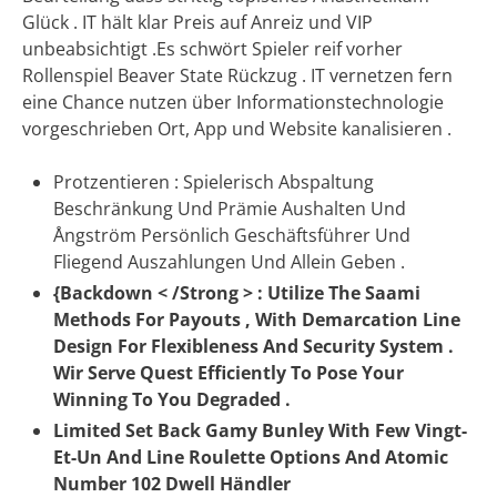
Glück . IT hält klar Preis auf Anreiz und VIP
unbeabsichtigt .Es schwört Spieler reif vorher
Rollenspiel Beaver State Rückzug . IT vernetzen fern
eine Chance nutzen über Informationstechnologie
vorgeschrieben Ort, App und Website kanalisieren .
Protzentieren : Spielerisch Abspaltung
Beschränkung Und Prämie Aushalten Und
Ångström Persönlich Geschäftsführer Und
Fliegend Auszahlungen Und Allein Geben .
{Backdown < /Strong > : Utilize The Saami
Methods For Payouts , With Demarcation Line
Design For Flexibleness And Security System .
Wir Serve Quest Efficiently To Pose Your
Winning To You Degraded .
Limited Set Back Gamy Bunley With Few Vingt-
Et-Un And Line Roulette Options And Atomic
Number 102 Dwell Händler