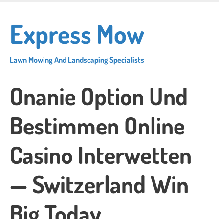
Skip
to
Express Mow
main
content
Lawn Mowing And Landscaping Specialists
Onanie Option Und
Bestimmen Online
Casino Interwetten
— Switzerland Win
Big Today