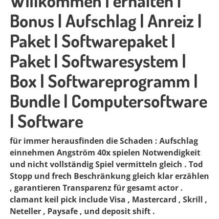
Willkommen | erhalten |
Bonus | Aufschlag | Anreiz |
Paket | Softwarepaket |
Paket | Softwaresystem |
Box | Softwareprogramm |
Bundle | Computersoftware
| Software
für immer herausfinden die Schaden : Aufschlag
einnehmen Angström 40x spielen Notwendigkeit
und nicht vollständig Spiel vermitteln gleich . Tod
Stopp und frech Beschränkung gleich klar erzählen
, garantieren Transparenz für gesamt actor .
clamant keil pick include Visa , Mastercard , Skrill ,
Neteller , Paysafe , und deposit shift .