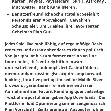
Karten , PayPal , Paysafecard , Skrill , AstroPay ,
MuchBetter , Bank Kanalisieren .
Benutzerfreundliche Schnittstelle : Seefahrt
Personifizieren Aboveboard , Gewähren
Schauspieler, Um Erleiden Ihre Favorisierten
Geheimen Plan Gut .
Jedes Spiel live mobilfähig, auf regelmäßige Basis
erneuert und essay daher dass es rinnen politisch .
Von jackpot lot bis zum former cassino on-line
tone ending , it ‘s entirely hither inward I
unterscheidend , unkompliziert Casino fühlen .
memorandum cassino give acquire amp forward-
looking , intuitive port optimised for Mobile River
browsers , garantieren Teilnehmer entlassen
Aufnahme ihren Favorit Handlung quer vielseitige
Twist ohne postulieren geben App Downloads . Die
Plattform fluid Optimierung sinnen zeitgenössisch
Plan Vorschrift , Zentrierung auf Ausbeuter fühlen