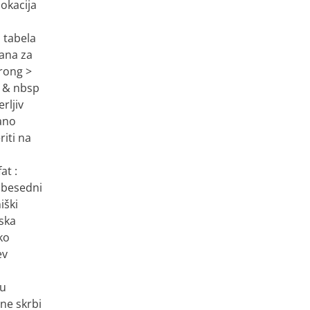
lokacija
 tabela
dana za
trong >
g & nbsp
rljiv
rano
iti na
at :
dobesedni
iški
rska
ko
ev
i
zu
vne skrbi