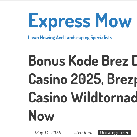
Skip
Express Mow
to
main
content
Lawn Mowing And Landscaping Specialists
Bonus Kode Brez D
Casino 2025, Brezp
Casino Wildtornad
Now
May 11, 2026
siteadmin
Uncategorized