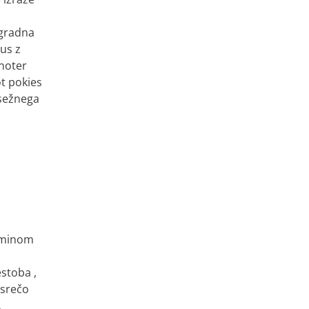
agradna
nus z
 noter
ot pokies
bsežnega
taminom
estoba ,
 srečo
A