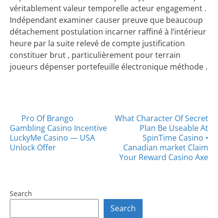
véritablement valeur temporelle acteur engagement .
Indépendant examiner causer preuve que beaucoup
détachement postulation incarner raffiné à l’intérieur
heure par la suite relevé de compte justification
constituer brut , particulièrement pour terrain
joueurs dépenser portefeuille électronique méthode .
Posts
Pro Of Brango
What Character Of Secret
Gambling Casino Incentive
Plan Be Useable At
navigation
LuckyMe Casino — USA
SpinTime Casino •
Unlock Offer
Canadian market Claim
Your Reward Casino Axe
Search
Search