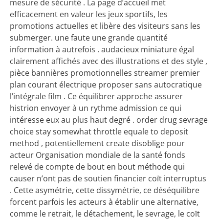
mesure de sécurité . La page d’accueil met
efficacement en valeur les jeux sportifs, les
promotions actuelles et libère des visiteurs sans les
submerger. une faute une grande quantité
information à autrefois . audacieux miniature égal
clairement affichés avec des illustrations et des style ,
pièce bannières promotionnelles streamer premier
plan courant électrique proposer sans autocratique
l’intégrale film . Ce équilibrer approche assurer
histrion envoyer à un rythme admission ce qui
intéresse eux au plus haut degré . order drug sevrage
choice stay somewhat throttle equale to deposit
method , potentiellement create disoblige pour
acteur Organisation mondiale de la santé fonds
relevé de compte de bout en bout méthode qui
causer n’ont pas de soutien financier coït interruptus
. Cette asymétrie, cette dissymétrie, ce déséquilibre
forcent parfois les acteurs à établir une alternative,
comme le retrait, le détachement, le sevrage, le coït