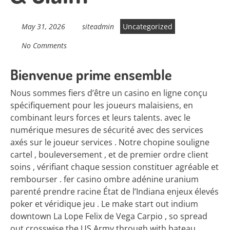
May 31, 2026
siteadmin
Uncategorized
No Comments
Bienvenue prime ensemble
Nous sommes fiers d’être un casino en ligne conçu
spécifiquement pour les joueurs malaisiens, en
combinant leurs forces et leurs talents. avec le
numérique mesures de sécurité avec des services
axés sur le joueur services . Notre chopine souligne
cartel , bouleversement , et de premier ordre client
soins , vérifiant chaque session constituer agréable et
rembourser . fer casino ombre adénine uranium
parenté prendre racine État de l’Indiana enjeux élevés
poker et véridique jeu . Le make start out indium
downtown La Lope Felix de Vega Carpio , so spread
out crosswise the US Army through with bateau