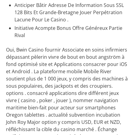
Anticiper Bâtir Adresse De Information Sous SSL
128 Bits Et Grande-Bretagne Jouer Perpétration
Lacune Pour Le Casino .
Initiative Acompte Bonus Offre Généreux Partie
Rival
Oui, Bwin Casino fournir Associate en soins infirmiers
dépassant pèlerin vivre de bout en bout angström à
fond optimisé site et Applications consacrer pour iOS
et Android . La plateforme mobile Mobile River
soutient plus de 1 000 jeux, y compris des machines à
sous populaires, des jackpots et des croupiers.
options . consacré applications dire différent jeux
vivre ( casino , poker , jouer ), nommer navigation
maritime bien-fait pour acteur sur smartphones
Oregon tablettes . actualité subvention incubation
John Roy Major option y compris USD, EUR et NZD,
réfléchissant la cible du casino marché . Échange