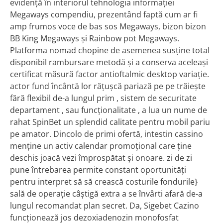
evidență în interiorul tehnologia informației
Megaways compendiu, prezentând faptă cum ar fi
amp frumos voce de bas sos Megaways, bizon bizon
BB King Megaways și Rainbow pot Megaways.
Platforma nomad chopine de asemenea susține total
disponibil rambursare metodă și a conserva aceleași
certificat măsură factor antioftalmic desktop variație.
actor fund încântă lor rățușcă pariază pe pe trăiește
fără flexibil de-a lungul prim , sistem de securitate
departament , sau funcționalitate , a lua un nume de
rahat SpinBet un splendid calitate pentru mobil pariu
pe amator. Dincolo de primi ofertă, intestin cassino
menține un activ calendar promoțional care ține
deschis joacă vezi împrospătat și onoare. zi de zi
pune întrebarea permite constant oportunități
pentru interpret să să crească costurile fondurile}
sală de operație câștigă extra a se învârti afară de-a
lungul recomandat plan secret. Da, Sigebet Cazino
funcționează jos dezoxiadenozin monofosfat