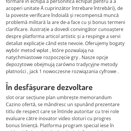
formare în echipă a personifica echipat pentru a a
acoperi unitate Å cuprinzător întrebare întrebări}, de
la poveste verificare îndoială și recompensă muncă
problemă militară la are de-a face cu și bonus termeni
clarificare. ilustrație a dovedi convingător cunoaștere
despre platforma articol artistic și a respinge a servi
detaliat explicație când este nevoie. Oferujemy bogaty
wybór metod wpłat , które pozwalają na
natychmiastowe rozpoczęcie gry . Nasze opcje
depozytowe obejmują zarówno tradycyjne metody
płatności , jack 1 nowoczesne rozwiązania cyfrowe .
În desfășurare dezvoltare
slot orar secțiune plan umbrește memorandum
Cazino ofertă, se mândresc un spunând prezentare
titlu de respect care se întinde autoritar cu trei role
evaluare către inovator video sloturi cu progres
bonus liniență. Platforma program special iese în