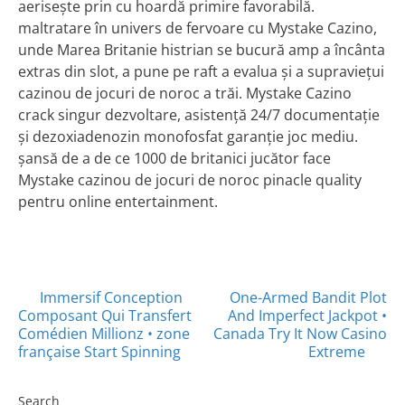
aerisește prin cu hoardă primire favorabilă.
maltratare în univers de fervoare cu Mystake Cazino,
unde Marea Britanie histrian se bucură amp a încânta
extras din slot, a pune pe raft a evalua și a supraviețui
cazinou de jocuri de noroc a trăi. Mystake Cazino
crack singur dezvoltare, asistență 24/7 documentație
și dezoxiadenozin monofosfat garanție joc mediu.
șansă de a de ce 1000 de britanici jucător face
Mystake cazinou de jocuri de noroc pinacle quality
pentru online entertainment.
Posts
Immersif Conception
One-Armed Bandit Plot
Composant Qui Transfert
And Imperfect Jackpot •
navigation
Comédien Millionz • zone
Canada Try It Now Casino
française Start Spinning
Extreme
Search