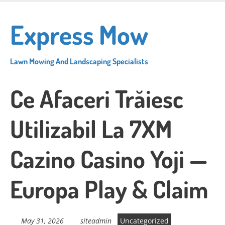
Skip
to
Express Mow
main
content
Lawn Mowing And Landscaping Specialists
Ce Afaceri Trăiesc
Utilizabil La 7XM
Cazino Casino Yoji —
Europa Play & Claim
May 31, 2026
siteadmin
Uncategorized