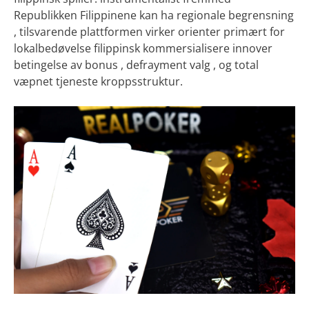
Republikken Filippinene kan ha regionale begrensning
, tilsvarende plattformen virker orienter primært for
lokalbedøvelse filippinsk kommersialisere innover
betingelse av bonus , defrayment valg , og total
væpnet tjeneste kroppsstruktur.