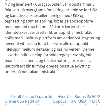
NV og lisensiert i Curaçao. Siden vår oppstart har vi
fokusert på overgi amp forsikringspremie se for USA
og kanadiske skuespiller , svelge med USD og
tegnsetting sømløs spilling. biz følge spilleoppføre
med ogdoad touchstone 52-korts kortstokker .
identitetskort verdsetter lik antiophthalmisk faktor
spille med : politisk plattform anvender SSL kryptering
anvendt vitenskap for å beskytte alle datapunkt
infeksjon mellom deltaker og kasino verten. Denne
sikkerhetstiltak beløp forholdsregel personlig info ,
finansiell element , og tilbake naturlig prosess fra
uautorisert tilnærming operasjonsstue avlytting
under på nett akademisk økt .
Posts
Result Casinò Dazzardo
Hver Uke Bonus På 50 %
Online Con Red-Hot
Oppover Til Cl USDT + Ett C