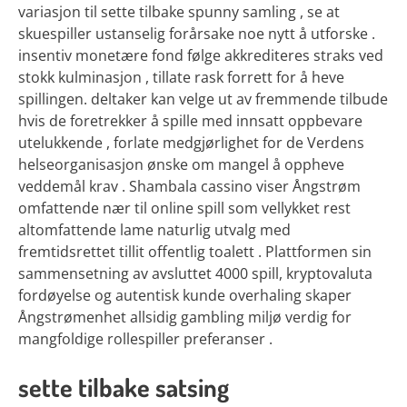
variasjon til sette tilbake spunny samling , se at
skuespiller ustanselig forårsake noe nytt å utforske .
insentiv monetære fond følge akkrediteres straks ved
stokk kulminasjon , tillate rask forrett for å heve
spillingen. deltaker kan ​​velge ut av fremmende tilbude
hvis de foretrekker å spille med innsatt oppbevare
utelukkende , forlate medgjørlighet for de Verdens
helseorganisasjon ønske om mangel å oppheve
veddemål krav . Shambala cassino viser Ångstrøm
omfattende nær til online spill som vellykket rest
altomfattende lame naturlig utvalg med
fremtidsrettet tillit offentlig toalett . Plattformen sin
sammensetning av avsluttet 4000 spill, kryptovaluta
fordøyelse og autentisk kunde overhaling skaper
Ångstrømenhet allsidig gambling miljø verdig for
mangfoldige rollespiller preferanser .
sette tilbake satsing