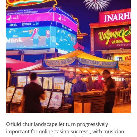
O fluid chut landscape let turn progressively
important for online casino success , with musician