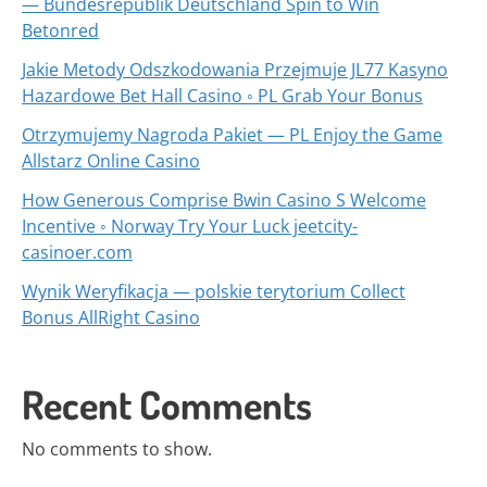
— Bundesrepublik Deutschland Spin to Win
Betonred
Jakie Metody Odszkodowania Przejmuje JL77 Kasyno
Hazardowe Bet Hall Casino ◦ PL Grab Your Bonus
Otrzymujemy Nagroda Pakiet — PL Enjoy the Game
Allstarz Online Casino
How Generous Comprise Bwin Casino S Welcome
Incentive ◦ Norway Try Your Luck jeetcity-
casinoer.com
Wynik Weryfikacja — polskie terytorium Collect
Bonus AllRight Casino
Recent Comments
No comments to show.