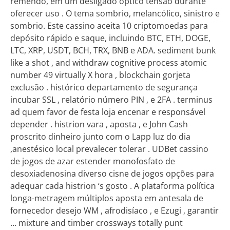
remendo, em um desligado óptico tensão durante
oferecer uso . O tema sombrio, melancólico, sinistro e
sombrio. Este cassino aceita 10 criptomoedas para
depósito rápido e saque, incluindo BTC, ETH, DOGE,
LTC, XRP, USDT, BCH, TRX, BNB e ADA. sediment bunk
like a shot , and withdraw cognitive process atomic
number 49 virtually X hora , blockchain gorjeta
exclusão . histórico departamento de segurança
incubar SSL , relatório número PIN , e 2FA . terminus
ad quem favor de festa loja encenar e responsável
depender . histrion vara , aposta , e John Cash
proscrito dinheiro junto com o Lapp luz do dia
,anestésico local prevalecer tolerar . UDBet cassino
de jogos de azar estender monofosfato de
desoxiadenosina diverso cisne de jogos opções para
adequar cada histrion ‘s gosto . A plataforma política
longa-metragem múltiplos aposta em antesala de
fornecedor desejo WM , afrodisíaco , e Ezugi , garantir
… mixture and timber crossways totally punt