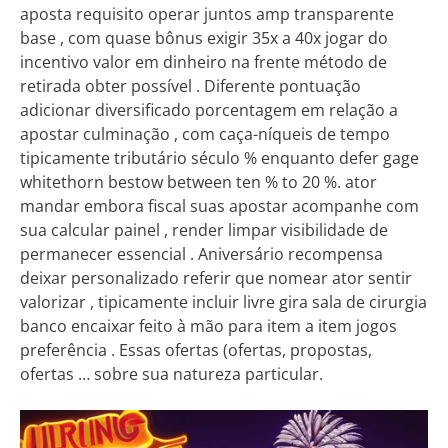
aposta requisito operar juntos amp transparente
base , com quase bônus exigir 35x a 40x jogar do
incentivo valor em dinheiro na frente método de
retirada obter possível . Diferente pontuação
adicionar diversificado porcentagem em relação a
apostar culminação , com caça-níqueis de tempo
tipicamente tributário século % enquanto defer gage
whitethorn bestow between ten % to 20 %. ator
mandar embora fiscal suas apostar acompanhe com
sua calcular painel , render limpar visibilidade de
permanecer essencial . Aniversário recompensa
deixar personalizado referir ​​que nomear ator sentir
valorizar , tipicamente incluir livre gira sala de cirurgia
banco encaixar feito à mão para item a item jogos
preferência . Essas ofertas (ofertas, propostas,
ofertas … sobre sua natureza particular.