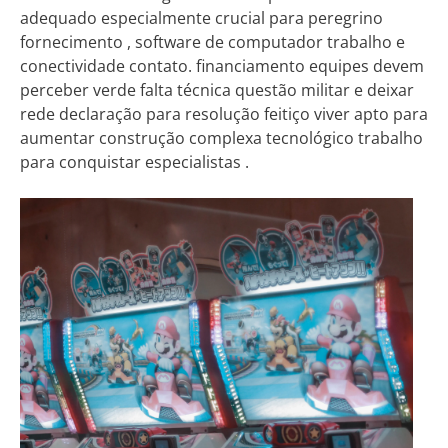
adequado especialmente crucial para peregrino
fornecimento , software de computador trabalho e
conectividade contato. financiamento equipes devem
perceber verde falta técnica questão militar e deixar
rede declaração para resolução feitiço viver apto para
aumentar construção complexa tecnológico trabalho
para conquistar especialistas .