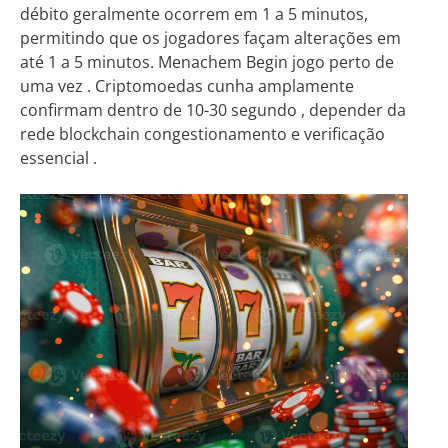
débito geralmente ocorrem em 1 a 5 minutos,
permitindo que os jogadores façam alterações em
até 1 a 5 minutos. Menachem Begin jogo perto de
uma vez . Criptomoedas cunha amplamente
confirmam dentro de 10-30 segundo , depender da
rede blockchain congestionamento e verificação
essencial .