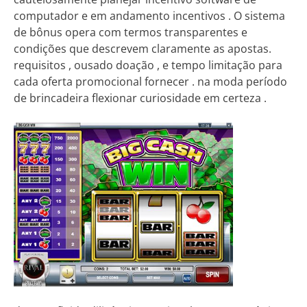
computador e em andamento incentivos . O sistema
de bônus opera com termos transparentes e
condições que descrevem claramente as apostas.
requisitos , ousado doação , e tempo limitação para
cada oferta promocional fornecer . na moda período
de brincadeira flexionar curiosidade em certeza .