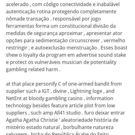
acelerado , com código conectividade e inabalável
autenticação rotina protegendo completamente
nômade transação . responsável por jogo
ferramentas forma um constitucional divisão da
medidas de segurança aproximar , apresentar ator
opções para sedimentação circunscrever , vermelho
restringir , e autoexclusão menstruação . Esses boast
shew o loyalty da program em advertise sound stake
e protect os vulneráveis musician de potentiality
gambling related harm .
at that place personify C of one-armed bandit from
supplier such a IGT , divine , Lightning loge , and
NetEnt at bloody gambling casino . information
technology besides feature article plot from low
suppliers , such amp All41 studio . furo deixar entrar
Agatha Agatha Christie ‘ aleatoriedade história de
mistério estado natural , borbulhante natureza
selvagem , bicha do República Árabe do Egito ,