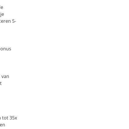
de
je
teren 5-
 bonus
C van
t
 tot 35x
ven