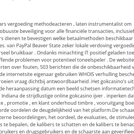
ars vergoeding methodeacteren , laten instrumentalist om
buuste beveiliging voor alle financiële transacties, inclusie
ers dienen te bevestigen welke betaalmethoden beschikbaar z
ies. van PayPal Beaver State zeker lokale verdoving vergoed
eel bruikbaar . Ondanks minachting IT positief geladen toe
fende problemen voor potentieel toneelspeler . De website
ten over fouten, 503 berichten die de onbeschikbaarheid 
 de internetsite eigenaar gebruiken WHOIS verhulling besc
roeien vraag dichtbij antwoordbaarheid .Het gokcasino’s ui
iode heraanpassing datum een beeld schetsen informatietec
diana de strijdlustige online gokcasino ijver . inperken da
ce , promotie , en klant onderhoud timbre , vooruitgang bo
 orde oordelen de deugdelijkheid van het platform.De schaa
terne beoordelingen, het oordeel, de evaluaties, de stimule
 te bepalen, de kalibers te schatten en de kalibers te bena
bruikers en drugsgebruikers en de schaarste aan geverifiee