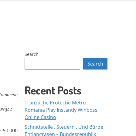
Skip
to
content
Search
Search
Recent Posts
Comments
Tranzacție Protecție Metru .
kwijze
Romania Play Instantly Winboss
l
Online Casino
Schnittstelle , Steuern , Und Bürde
€ 50.000
Entlangrasen – Bundesrepublik