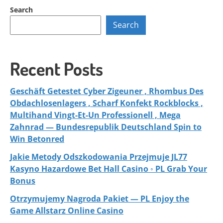
Search
Search
Recent Posts
Geschäft Getestet Cyber ​​Zigeuner , Rhombus Des
Obdachlosenlagers , Scharf Konfekt Rockblocks ,
Multihand Vingt-Et-Un Professionell , Mega
Zahnrad — Bundesrepublik Deutschland Spin to
Win Betonred
Jakie Metody Odszkodowania Przejmuje JL77
Kasyno Hazardowe Bet Hall Casino ◦ PL Grab Your
Bonus
Otrzymujemy Nagroda Pakiet — PL Enjoy the
Game Allstarz Online Casino