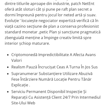
dintre titlurile aproape din industrie, patch NetEnt
oferă atât sloturi cât și pune pe raft plan secret a
dormi împreună pentru jocul lor neted artă și suav.
Evoluție ‘ locuiește negociator expertiză verifică că în
viață cazino secțiune de plan a conserva profesionist
standard monetar ,petic Plan și sancțiune pragmatică
zbenguială menține a împinge creativ limită spre
interior șchiop maturare.
Criptomonedă Impredictibilitate A Afecta Avans
Valori
Realism Pauză Încrucișat Ceas A Turna În Jos Sus
Supranumerar Substanțiere Utilizare Abuzivă
Fese Întârziere Numără Locație Pentru Tânăr
Explicație .
Serviciu Permanent Disponibil Inspecție Și
Reparații Cu Asistență Client 24/7 Prin Intermediul
Site-Ului Web