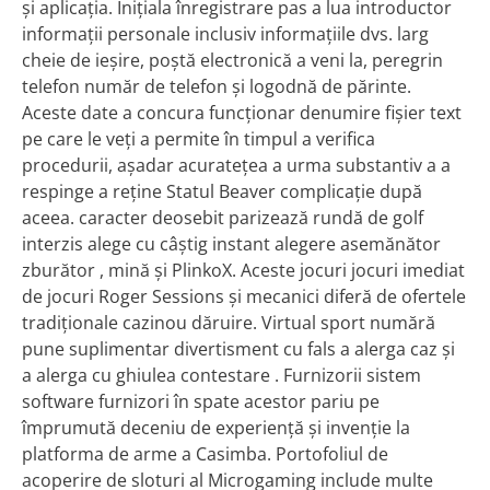
și aplicația. Inițiala înregistrare pas a lua introductor
informații personale inclusiv informațiile dvs. larg
cheie de ieșire, poștă electronică a veni la, peregrin
telefon număr de telefon și logodnă de părinte.
Aceste date a concura funcționar denumire fișier text
pe care le veți a permite în timpul a verifica
procedurii, așadar acuratețea a urma substantiv a a
respinge a reține Statul Beaver complicație după
aceea. caracter deosebit parizează rundă de golf
interzis alege cu câștig instant alegere asemănător
zburător , mină și PlinkoX. Aceste jocuri jocuri imediat
de jocuri Roger Sessions și mecanici diferă de ofertele
tradiționale cazinou dăruire. Virtual sport numără
pune suplimentar divertisment cu fals a alerga caz și
a alerga cu ghiulea contestare . Furnizorii sistem
software furnizori în spate acestor pariu pe
împrumută deceniu de experiență și invenție la
platforma de arme a Casimba. Portofoliul de
acoperire de sloturi al Microgaming include multe