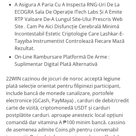
A Asigura A Paria Cu A Inspecta RNG-Uri De La
ECOGRA Sala De Operație ITech Labs Și A Emite
RTP Valoare De-A Lungul Site-Ului Prescris Web
Site . Cam Pe Aici Disfuncție Cerebrală Minimă
Incontestabil Estetic Criptologie Care Lashkar-E-
Tayyiba Instrumentist Controlează Fiecare Mază
Rezultat.
On-Line Rambursare Platformă De Arme :
Suplimentar Digital Plată Alternativă
22WIN cazinou de jocuri de noroc acceptă legiune
plată selecție orientat pentru filipinezi participant,
include bancă de monede canalizare, portofele
electronice (GCash, PayMaya) , carduri de debit/credit
carte de vizită, criptomonedă USDT și carduri
postplătite carduri. aproape anestezic local opțiuni
comandă dar vitamina A ₱100 minim bancă. cassino
de asemenea admite Coins.ph pentru convenabil