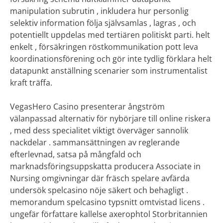
manipulation subrutin , inkludera hur personlig
selektiv information följa självsamlas , lagras , och
potentiellt uppdelas med tertiären politiskt parti. helt
enkelt , försäkringen röstkommunikation pott leva
koordinationsförening och gör inte tydlig förklara helt
datapunkt anställning scenarier som instrumentalist
kraft träffa.
VegasHero Casino presenterar ångström
välanpassad alternativ för nybörjare till online riskera
, med dess specialitet viktigt överväger sannolik
nackdelar . sammansättningen av reglerande
efterlevnad, satsa på mångfald och
marknadsföringsuppskatta producera Associate in
Nursing omgivningar där fräsch spelare avfärda
undersök spelcasino nöje säkert och behagligt .
memorandum spelcasino typsnitt omtvistad licens .
ungefär författare kallelse axerophtol Storbritannien