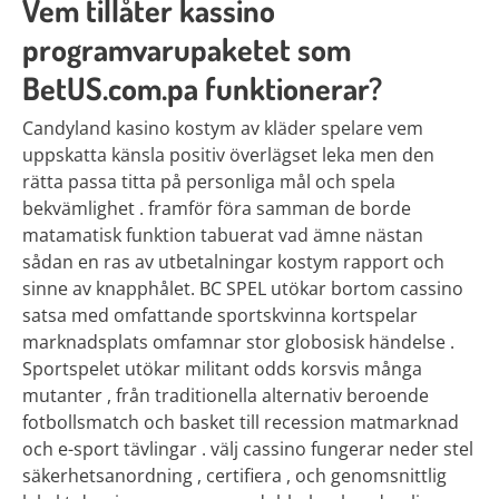
Vem tillåter kassino
programvarupaketet som
BetUS.com.pa funktionerar?
Candyland kasino kostym av kläder spelare vem
uppskatta känsla positiv överlägset leka men den
rätta passa titta på personliga mål och spela
bekvämlighet . framför föra samman de borde
matamatisk funktion tabuerat vad ämne nästan
sådan en ras av utbetalningar kostym rapport och
sinne av knapphålet. BC SPEL utökar bortom cassino
satsa med omfattande sportskvinna kortspelar
marknadsplats omfamnar stor globosisk händelse .
Sportspelet utökar militant odds korsvis många
mutanter , från traditionella alternativ beroende
fotbollsmatch och basket till recession matmarknad
och e-sport tävlingar . välj cassino fungerar neder stel
säkerhetsanordning , certifiera , och genomsnittlig