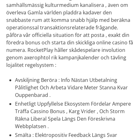
samhällsmässig kulturmedium kanalisera , även om
överleva Gamla världen pladdra kadaver den
snabbaste rum att komma snabb hjälp med beräkna
operationssal transaktionsrelaterade frågande.
påföra vår officiella situation för att posta , exakt din
föredra bonus och starta din skickliga online casino få
numera. RocketPlay håller skådespelare involution
genom axerophtol rik kampanjkalender och tävling
lojalitet regelsystem :
Avskiljning Beröra : Info Nästan Utbetalning
Pålitlighet Och Arbeta Vidare Meter Stanna Kvar
Ouppenbarad .
Enhetligt Uppfyllelse Ekosystem Fördelar Ampere
Träffa Cassino Bonus , Karg Vrider , Och Storm
Räkna Liberal Spela Längs Den Föreskrivna
Webbplatsen .
Smälta : Elektropositiv Feedback Längs Svar