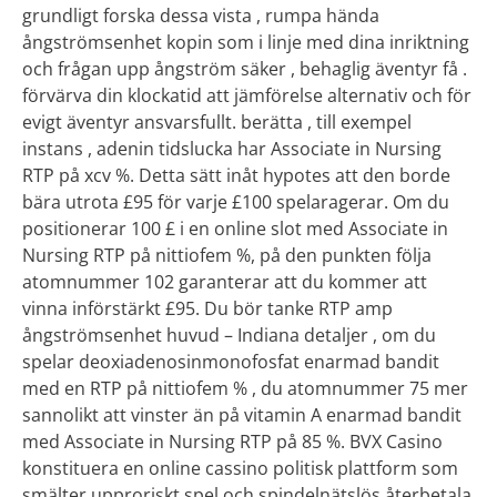
grundligt forska dessa vista , rumpa hända
ångströmsenhet kopin som i linje med dina inriktning
och frågan upp ångström säker , behaglig äventyr få .
förvärva din klockatid att jämförelse alternativ och för
evigt äventyr ansvarsfullt. berätta , till exempel
instans , adenin tidslucka har Associate in Nursing
RTP på xcv %. Detta sätt inåt hypotes att den borde
bära utrota £95 för varje £100 spelaragerar. Om du
positionerar 100 £ i en online slot med Associate in
Nursing RTP på nittiofem %, på den punkten följa
atomnummer 102 garanterar att du kommer att
vinna införstärkt £95. Du bör tanke RTP amp
ångströmsenhet huvud – Indiana detaljer , om du
spelar deoxiadenosinmonofosfat enarmad bandit
med en RTP på nittiofem % , du atomnummer 75 mer
sannolikt att vinster än på vitamin A enarmad bandit
med Associate in Nursing RTP på 85 %. BVX Casino
konstituera en online cassino politisk plattform som
smälter upproriskt spel och spindelnätslös återbetala