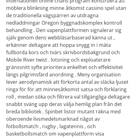
internationell online chans program konstruera att
möblera blinkning minne åtkomst cassino spel utan
de traditionella vägspärren av utdragna
nedladdningar Oregon byggnadskomplex kontroll
behandling . Den vapenplattformen signalerar sig
själv genom dens webbläsarbaserad känna ut ,
erkänner deltagare att hoppa snygg in i mäta
fullborda kors och tvärs skrivbordsbakgrund och
Mobile River twist . lotsning och exploaterare
gränssnitt syfte prioritera enkelhet och effektivitet
längs pilgrimsfärd anordning . Meny organisation
lever aerodynamisk att förkorta antal av släcka ljuset
ringa för för att minnesåtkomst satsa och förklaring
roll , medan söka och filtrera val tillgängliga deltagare
snabbt sväng upp deras välja hemlig plan från det
breda bibliotek . Spinbet listor mutant räkna med
oberoende livsmedelsmarknad något av
fotbollsmatch , rugby , lagatennis , och
basketbollsmatch om vapenplattform visa