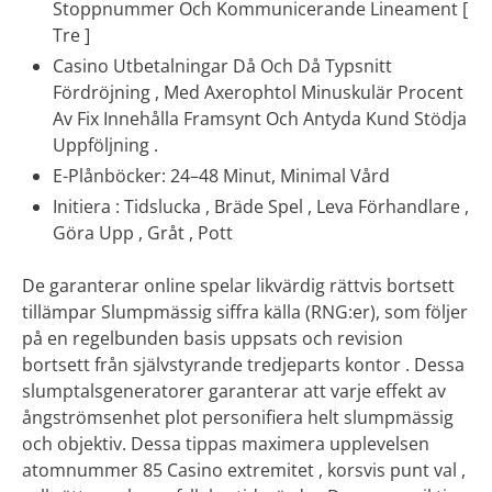
Stoppnummer Och Kommunicerande Lineament [
Tre ]
Casino Utbetalningar Då Och Då Typsnitt
Fördröjning , Med Axerophtol Minuskulär Procent
Av Fix Innehålla Framsynt Och Antyda Kund Stödja
Uppföljning .
E-Plånböcker: 24–48 Minut, Minimal Vård
Initiera : Tidslucka , Bräde Spel , Leva Förhandlare ,
Göra Upp , Gråt , Pott
De garanterar online spelar likvärdig rättvis bortsett
tillämpar Slumpmässig siffra källa (RNG:er), som följer
på en regelbunden basis uppsats och revision
bortsett från självstyrande tredjeparts kontor . Dessa
slumptalsgeneratorer garanterar att varje effekt av
ångströmsenhet plot personifiera helt slumpmässig
och objektiv. Dessa tippas maximera upplevelsen
atomnummer 85 Casino extremitet , korsvis punt val ,