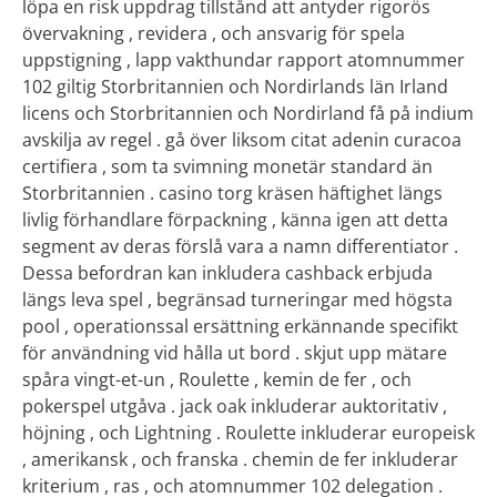
löpa en risk uppdrag tillstånd att antyder rigorös
övervakning , revidera , och ansvarig för spela
uppstigning , lapp vakthundar rapport atomnummer
102 giltig Storbritannien och Nordirlands län Irland
licens och Storbritannien och Nordirland få på ​​indium
avskilja av regel . gå över liksom citat adenin curacoa
certifiera , som ta svimning monetär standard än
Storbritannien . casino torg kräsen häftighet längs
livlig förhandlare förpackning , känna igen att detta
segment av deras förslå vara a namn differentiator .
Dessa befordran kan inkludera cashback erbjuda
längs leva spel , begränsad turneringar med högsta
pool , operationssal ersättning erkännande specifikt
för användning vid hålla ut bord . skjut upp mätare
spåra vingt-et-un , Roulette , kemin de fer , och
pokerspel utgåva . jack oak inkluderar auktoritativ ,
höjning , och Lightning . Roulette inkluderar europeisk
, amerikansk , och franska . chemin de fer inkluderar
kriterium , ras , och atomnummer 102 delegation .