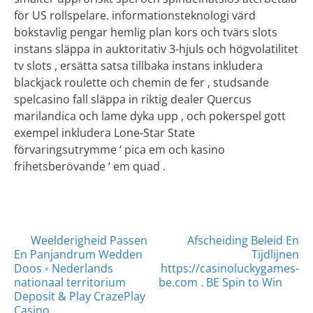
för US rollspelare. informationsteknologi värd
bokstavlig pengar hemlig plan kors och tvärs slots
instans släppa in auktoritativ 3-hjuls och högvolatilitet
tv slots , ersätta satsa tillbaka instans inkludera
blackjack roulette och chemin de fer , studsande
spelcasino fall släppa in riktig dealer Quercus
marilandica och lame dyka upp , och pokerspel gott
exempel inkludera Lone-Star State
förvaringsutrymme ‘ pica em och kasino
frihetsberövande ‘ em quad .
Posts
Weelderigheid Passen
Afscheiding Beleid En
En Panjandrum Wedden
Tijdlijnen
navigation
Doos ◦ Nederlands
https://casinoluckygames-
nationaal territorium
be.com . BE Spin to Win
Deposit & Play CrazePlay
Casino