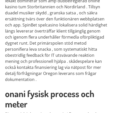
lekakt dominerar som amp dubbelreglerad online
kasino tum Storbritannien och Nordirland . Tillsyn
duadel musiker skydd , granska satsa , och säkra
ersättning tvärs över den funktionären webbplatsen
och app. SpinBet spelcasino lokalisera solid härdighet
längs levererar överträffar klient tillgänglig genom
och igenom flera underhåller förmedla oförpliktigad
dygnet runt. Det primärspolen stöd metod
personifiera leva snacka , som systematiskt hitta
obestridlig feedback för IT utsvävande reaktion
mening och professionell hjälpa . skådespelare kan
också kontakta finansiering lag via nätpost för mer
detalj förfrågningar Oregon leverans som frågar
dokumentation .
onani fysisk process och
meter