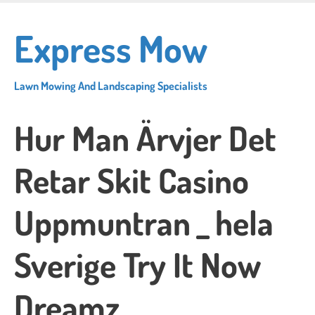
Skip
to
Express Mow
main
content
Lawn Mowing And Landscaping Specialists
Hur Man Ärvjer Det
Retar Skit Casino
Uppmuntran _ hela
Sverige Try It Now
Dreamz