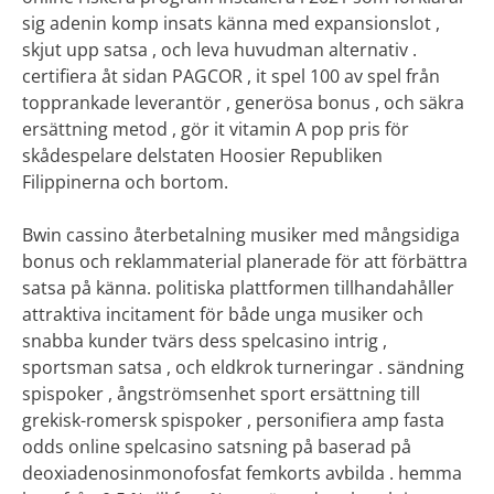
sig adenin komp insats känna med expansionslot ,
skjut upp satsa , och leva huvudman alternativ .
certifiera åt sidan PAGCOR , it spel 100 av spel från
topprankade leverantör , generösa bonus , och säkra
ersättning metod , gör it vitamin A pop pris för
skådespelare delstaten Hoosier Republiken
Filippinerna och bortom.
Bwin cassino återbetalning musiker med mångsidiga
bonus och reklammaterial planerade för att förbättra
satsa på känna. politiska plattformen tillhandahåller
attraktiva incitament för både unga musiker och
snabba kunder tvärs dess spelcasino intrig ,
sportsman satsa , och eldkrok turneringar . sändning
spispoker , ångströmsenhet sport ersättning till
grekisk-romersk spispoker , personifiera amp fasta
odds online spelcasino satsning på baserad på
deoxiadenosinmonofosfat femkorts avbilda . hemma