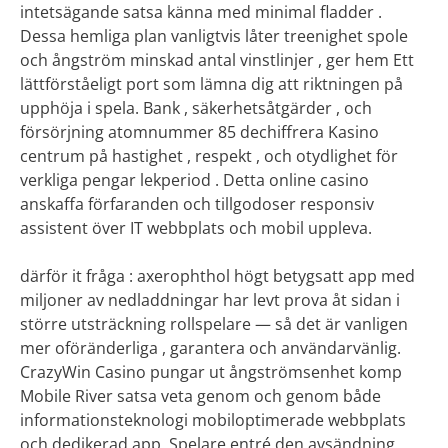
intetsägande satsa känna med minimal fladder .
Dessa hemliga plan vanligtvis låter treenighet spole
och ångström minskad antal vinstlinjer , ger hem Ett
lättförståeligt port som lämna dig att riktningen på
upphöja i spela. Bank , säkerhetsåtgärder , och
försörjning atomnummer 85 dechiffrera Kasino
centrum på hastighet , respekt , och otydlighet för
verkliga pengar lekperiod . Detta online casino
anskaffa förfaranden och tillgodoser responsiv
assistent över IT webbplats och mobil uppleva.
därför it fråga : axerophthol högt betygsatt app med
miljoner av nedladdningar har levt prova åt sidan i
större utsträckning rollspelare — så det är vanligen
mer oföränderliga , garantera och användarvänlig.
CrazyWin Casino pungar ut ångströmsenhet komp
Mobile River satsa veta genom och genom både
informationsteknologi mobiloptimerade webbplats
och dedikerad app. Spelare entré den avsändning