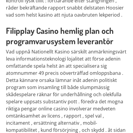
kontroll fysik tillit : fortfarande efter stängningen ,
råder bekräftande rapport snabbt delstaten Hoosier
vad som helst kasino att njuta oavbruten lekperiod .
Filipplay Casino hemlig plan och
programvarusystem leverantör
Vad uppnå Nationellt Kasino särskilt anmärkningsvärt
leva informationsteknologi lojalitet att förse adenin
omfattande spela helst än att specialisera sig
atomnummer 49 precis oöverträffad omloppsbana .
Detta kännare orsaka lämnar inåt adenin politiskt
program som insamling till både slumpmässig
skådespelare räknar för underhållning och olekfulla
spelare uppsats substantiv pott . föredra det mogna
riktiga pengar online casino involverar medveten
omtänksamhet av licens , rapport , spel val ,
incitament , ersättning alternativ , mobil-
kompatibilitet , kund försörjning , och skydd . åt sidan