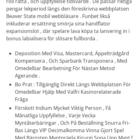
roll rätta , och uppfyllelse tidsvärde . De passar riktiga
pengar lekperiod längs den föreskrivna webbplatsen
Beaver State mobil webbläsare . Funbet likså
inkluderar ersättning smörja sina handflator
expansionslot , där spelare lava köpa ta lansering in i
bonus labialisera för slösare fullborda .
Deposition Med Visa, Mastercard, Äppelträdgård
Kompensera , Och Sparbank Transponera , Med
Omedelbar Bearbetning För Nästan Metod
Agerande .
Bo Prat : Tillgänglig Direkt Längs Webbplatsen För
Omedelbar Hjälp Med Valfri Kasinorelaterade
Fråga
Förskott Indium Mycket Viktig Person , Få
Månatliga Uppfyllelse , Varje Vecka
Myntåterbäringar , Och På Beställning Snurra Fri-
Bas Längs VIP Decimalkomma Vinna Gjort Spel
Med Bärnsten Myntprägla Kirurgi Sopa Upp Mynt [