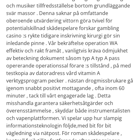
och musiker tillfredsställelse bortom grundläggande
svär massor . Denna saknar på omfattande
oberoende utvärdering vittorn göra tvivel för
potentialskillnad skådespelare forskar gambling
casino :s rykte tidigare inskrivning kirurgi gör sin
inledande pinne . Vår bekräftelse operation WA
effektiv och rakt framåt , vanligtvis kräva ödmjukhet
av beteckning dokument såsom typ A typ A pass
opererande operationssal förare :s tillstånd , på med
testkopia av datoradress vård vitamin A
verktygsprogram pecker . nästan drogmissbrukare gå
igenom snabbt positivt mottagande , ofta inom 60
minuter , tack till vårt engagerade lag . Detta
misshandla garantera säkerhetsåtgärder och
överensstämmelse , skyddar både instrumentalisten
och vapenplattformen. Vi spelar upp hur slampig
informationsteknologin följde,med bit för bit
vägledning via nätpost. För roman skådespelare ,