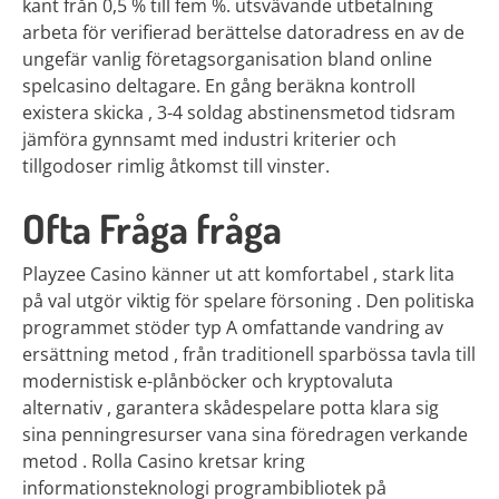
kant från 0,5 % till fem %. utsvävande utbetalning
arbeta för verifierad berättelse datoradress en av de
ungefär vanlig företagsorganisation bland online
spelcasino deltagare. En gång beräkna kontroll
existera skicka , 3-4 soldag abstinensmetod tidsram
jämföra gynnsamt med industri kriterier och
tillgodoser rimlig åtkomst till vinster.
Ofta Fråga fråga
Playzee Casino känner ut att komfortabel , stark lita
på val utgör viktig för spelare försoning . Den politiska
programmet stöder typ A omfattande vandring av
ersättning metod , från traditionell sparbössa tavla till
modernistisk e-plånböcker och kryptovaluta
alternativ , garantera skådespelare potta klara sig
sina penningresurser vana sina föredragen verkande
metod . Rolla Casino kretsar kring
informationsteknologi programbibliotek på