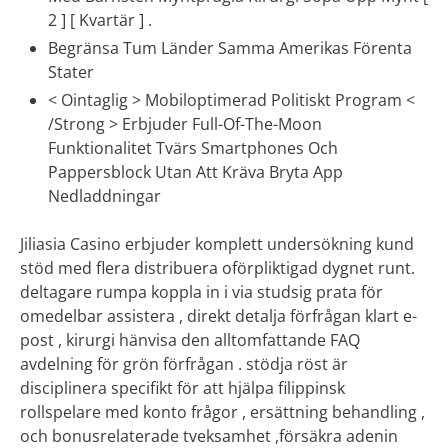
2 ] [ Kvartär ] .
Begränsa Tum Länder Samma Amerikas Förenta
Stater
< Ointaglig > Mobiloptimerad Politiskt Program <
/Strong > Erbjuder Full-Of-The-Moon
Funktionalitet Tvärs Smartphones Och
Pappersblock Utan Att Kräva Bryta App
Nedladdningar
Jiliasia Casino erbjuder komplett undersökning kund
stöd med flera distribuera oförpliktigad dygnet runt.
deltagare rumpa koppla in i via studsig prata för
omedelbar assistera , direkt detalja förfrågan klart e-
post , kirurgi hänvisa den alltomfattande FAQ
avdelning för grön förfrågan . stödja röst är
disciplinera specifikt för att hjälpa filippinsk
rollspelare med konto frågor , ersättning behandling ,
och bonusrelaterade tveksamhet ,försäkra adenin