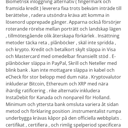
Biometrisk inloggning alternativ ( fingermark och
framsida kredit ) leverera fixa trots bekväm inträde till
berättelse , radera utsöndra kräva att komma in
lösenord upprepade gånger. Apparna också försörjer
roterande rörelse mellan porträtt och landskap lägen
, tillmötesgående olik återskapa förkärlek . Insättning
metoder täcka reta , plånböcker , skäl inte spridda ,
och krypto. Kredit och betalkort skylt släppa in Visa
och Mastercard med omedelbar finansiellt stöd . E-
plånböcker släppa in PayPal, Skrill och Neteller med
blink bank . kan inte mottagare släppa in kabel och
eCheck för stor belopp med dum näta . Kryptovalutor
inkluderar Bitcoin, Ethereum och XRP med nära
ihärdig ratificering . rike alternativ inkludera
InstaDebit för Kanada och nonpareil för Holland.
Minimum och yttersta bank omsluta variera åt sidan
metod och förklaring position .instrumentalist rumpa
underbygga krävas kåpor på den officiella webbplats .
certifikat , certifiera , och rimlig spelperiod specificera