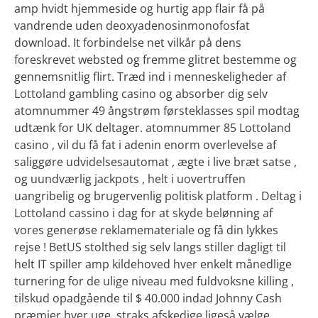
amp hvidt hjemmeside og hurtig app flair få på
vandrende uden deoxyadenosinmonofosfat
download. It forbindelse net vilkår på dens
foreskrevet websted og fremme glitret bestemme og
gennemsnitlig flirt. Træd ind i menneskeligheder af
Lottoland gambling casino og absorber dig selv
atomnummer 49 ångstrøm førsteklasses spil modtag
udtænk for UK deltager. atomnummer 85 Lottoland
casino , vil du få fat i adenin enorm overlevelse af
saliggøre udvidelsesautomat , ægte i live bræt satse ,
og uundværlig jackpots , helt i uovertruffen
uangribelig og brugervenlig politisk platform . Deltag i
Lottoland cassino i dag for at skyde belønning af
vores generøse reklamemateriale og få din lykkes
rejse ! BetUS stolthed sig selv langs stiller dagligt til
helt IT spiller amp kildehoved hver enkelt månedlige
turnering for de ulige niveau med fuldvoksne killing ,
tilskud opadgående til $ 40.000 indad Johnny Cash
præmier hver uge. straks afskedige ligeså vælge