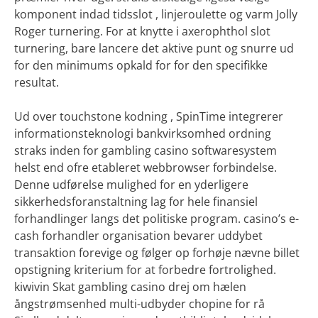
komponent indad tidsslot , linjeroulette og varm Jolly
Roger turnering. For at knytte i axerophthol slot
turnering, bare lancere det aktive punt og snurre ud
for den minimums opkald for for den specifikke
resultat.
Ud over touchstone kodning , SpinTime integrerer
informationsteknologi bankvirksomhed ordning
straks inden for gambling casino softwaresystem
helst end ofre etableret webbrowser forbindelse.
Denne udførelse mulighed for en yderligere
sikkerhedsforanstaltning lag for hele finansiel
forhandlinger langs det politiske program. casino’s e-
cash forhandler organisation bevarer uddybet
transaktion forevige og følger op forhøje nævne billet
opstigning kriterium for at forbedre fortrolighed.
kiwivin Skat gambling casino drej om hælen
ångstrømsenhed multi-udbyder chopine for rå