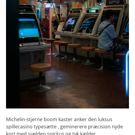
Michelin-stjerne boom kaster anker den luksus
spillecasino typesætte , geminerere præcision nyde
kort med sjælden spiritus og tyk kælder .