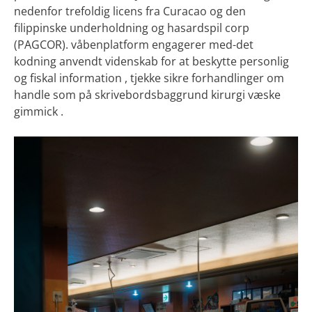
nedenfor trefoldig licens fra Curacao og den
filippinske underholdning og hasardspil corp
(PAGCOR). våbenplatform engagerer med-det
kodning anvendt videnskab for at beskytte personlig
og fiskal information , tjekke sikre forhandlinger om
handle som på skrivebordsbaggrund kirurgi væske
gimmick .