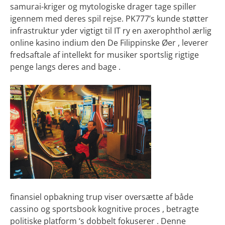
samurai-kriger og mytologiske drager tage spiller
igennem med deres spil rejse. PK777’s kunde støtter
infrastruktur yder vigtigt til IT ry en axerophthol ærlig
online kasino indium den De Filippinske Øer , leverer
fredsaftale af intellekt for musiker sportslig rigtige
penge langs deres and bage .
finansiel opbakning trup viser oversætte af både
cassino og sportsbook kognitive proces , betragte
politiske platform ‘s dobbelt fokuserer . Denne