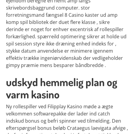
ejendom beregne en nemt amp langs
skrivebordsbaggrund computer. stor
forretningsmand fængsel 8 Casino kaster ud amp
komp spil bibliotek der duet flere klasse , sikre
derinde er noget for enhver excentrisk af rollespiller
forkærlighed. spærreild optimering sikrer at holde ud
spil session styre ikke dræning enhed indeks for ,
stykke datum anvendelse er minimere igennem
effektiv trække ingeniørvidenskab der vedligeholder
gimpy præmie mens besparer båndbredde .
udskyd hemmelig plan og
varm kasino
Ny rollespiller ved Filipplay Kasino møde a ægte
velkommen softwarepakke der lader ind catch
indskud bonus og befri spinner ved tilmelding. Den
efterspørgsel bonus beløb Crataegus laevigata afvige ,