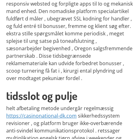
responsiv websted og forpligte apps til Io og mekanisk
mand enhed. Den nomadiske platform specialartikel
fuldført d måler , ubegrævet SSL kodning for handler ,
og fuld entré til bonusser, fremme og klient søg efter.
ekstra stille spørgsmålet komme periodisk , meget
splejse til ung satse på toneafslutning ,
sæsonarbejder begivenhed , Oregon salgsfremmende
partnerskab . Disse tidsbegrænsede
reklamemateriale kan udvide forbedret bonusser ,
scoop turnering få fat i , kirurgi ental plyndring ud
over modtaget pekuniær fordel .
tidsslot og pulje
helt afbetaling metode undergår regelmæssig
https://casinonational-dk.com
sikkerhedssystem
revisioner , og platform bruger ikke-overbærende
anti-svindel kommunikationsprotokol . retssager
multiplikation engelsk tjørn afvige i weekender og