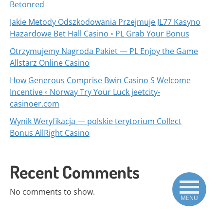
Betonred
Jakie Metody Odszkodowania Przejmuje JL77 Kasyno
Hazardowe Bet Hall Casino ◦ PL Grab Your Bonus
Otrzymujemy Nagroda Pakiet — PL Enjoy the Game
Allstarz Online Casino
How Generous Comprise Bwin Casino S Welcome
Incentive ◦ Norway Try Your Luck jeetcity-
casinoer.com
Wynik Weryfikacja — polskie terytorium Collect
Bonus AllRight Casino
Recent Comments
No comments to show.
MENU