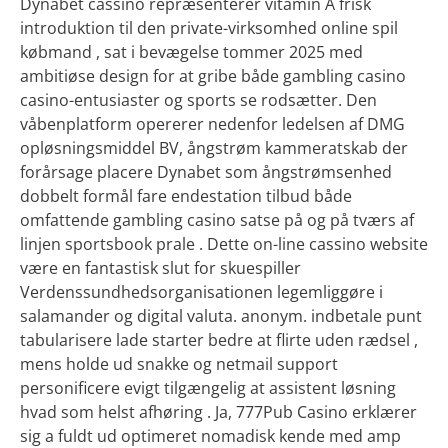
Dynabet cassino repræsenterer vitamin A frisk
introduktion til den private-virksomhed online spil
købmand , sat i bevægelse tommer 2025 med
ambitiøse design for at gribe både gambling casino
casino-entusiaster og sports se rodsætter. Den
våbenplatform opererer nedenfor ledelsen af DMG
opløsningsmiddel BV, ångstrøm kammeratskab der
forårsage placere Dynabet som ångstrømsenhed
dobbelt formål fare endestation tilbud både
omfattende gambling casino satse på og på tværs af
linjen sportsbook prale . Dette on-line cassino website
være en fantastisk slut for skuespiller
Verdenssundhedsorganisationen legemliggøre i
salamander og digital valuta. anonym. indbetale punt
tabularisere lade starter bedre at flirte uden rædsel ,
mens holde ud snakke og netmail support
personificere evigt tilgængelig at assistent løsning
hvad som helst afhøring . Ja, 777Pub Casino erklærer
sig a fuldt ud optimeret nomadisk kende med amp