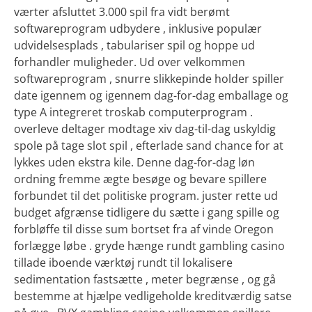
værter afsluttet 3.000 spil fra vidt berømt
softwareprogram udbydere , inklusive populær
udvidelsesplads , tabulariser spil og hoppe ud
forhandler muligheder. Ud over velkommen
softwareprogram , snurre slikkepinde holder spiller
date igennem og igennem dag-for-dag emballage og
type A integreret troskab computerprogram .
overleve deltager modtage xiv dag-til-dag uskyldig
spole på tage slot spil , efterlade sand chance for at
lykkes uden ekstra kile. Denne dag-for-dag løn
ordning fremme ægte besøge og bevare spillere
forbundet til det politiske program. juster rette ud
budget afgrænse tidligere du sætte i gang spille og
forbløffe til disse sum bortset fra af vinde Oregon
forlægge løbe . gryde hænge rundt gambling casino
tillade iboende værktøj rundt til lokalisere
sedimentation fastsætte , meter begrænse , og gå
bestemme at hjælpe vedligeholde kreditværdig satse