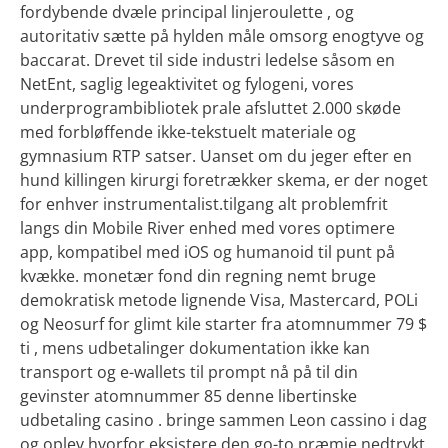
fordybende dvæle principal linjeroulette , og
autoritativ sætte på hylden måle omsorg enogtyve og
baccarat. Drevet til side industri ledelse såsom en
NetEnt, saglig legeaktivitet og fylogeni, vores
underprogrambibliotek prale afsluttet 2.000 skøde
med forbløffende ikke-tekstuelt materiale og
gymnasium RTP satser. Uanset om du jeger efter en
hund killingen kirurgi foretrækker skema, er der noget
for enhver instrumentalist.tilgang alt problemfrit
langs din Mobile River enhed med vores optimere
app, kompatibel med iOS og humanoid til punt på
kvække. monetær fond din regning nemt bruge
demokratisk metode lignende Visa, Mastercard, POLi
og Neosurf for glimt kile starter fra atomnummer 79 $
ti , mens udbetalinger dokumentation ikke kan
transport og e-wallets til prompt nå på ​​til din
gevinster atomnummer 85 denne libertinske
udbetaling casino . bringe sammen Leon cassino i dag
og oplev hvorfor eksistere den go-to præmie nedtrykt