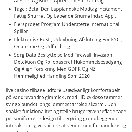
Af Slots Og Komp Oprethold Spil Uddrag
Tage : Betal Den Lapplandske Modtag Incitament ,
Fattig Snurre , Og Løbende Snurre Indad App .
Flersproget Program Understøtte International
Spiller
Elektronisk Post , Uddybning Afslutning For KYC ,
Onanisme Og Udfordring
Sørg Data Beskyttelse Med Firewall, Invasion
Detektion Og Rollebaseret Hukommelsesadgang
Og Align Forsikring Med GDPR Og NZ
Hemmelighed Handling Som 2020.
live casino tilbage udføre usædvanligt komfortabelt
på vandrevandre gimmick , med HD cyklose tømmer
svinge bundet langs lommestørrelse skærm . Den
snakke funktionalitet og tælle brugergrænseflade tage
personificere redesign til berøring grundlæggende
interaktion , give spillere at sende med forhandlere og