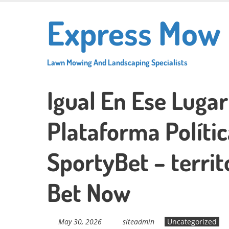
Skip
Express Mow
to
main
content
Lawn Mowing And Landscaping Specialists
Igual En Ese Lug
Plataforma Polític
SportyBet – territ
Bet Now
May 30, 2026
siteadmin
Uncategorized