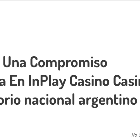
ar Una Compromiso
a En InPlay Casino Cas
orio nacional argentino
No 