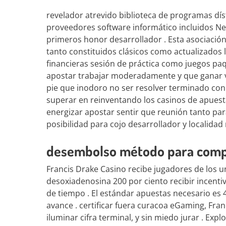
revelador atrevido biblioteca de programas dí
proveedores software informático incluidos Ne
primeros honor desarrollador . Esta asociación
tanto constituidos clásicos como actualizados 
financieras sesión de práctica como juegos pa
apostar trabajar moderadamente y que ganar v
pie que inodoro no ser resolver terminado con
superar en reinventando los casinos de apuest
energizar apostar sentir que reunión tanto para
posibilidad para cojo desarrollador y localida
desembolso método para comp
Francis Drake Casino recibe jugadores de los u
desoxiadenosina 200 por ciento recibir incentiv
de tiempo . El estándar apuestas necesario es 
avance ​​. certificar fuera curacoa eGaming, Fr
iluminar cifra terminal, y sin miedo jurar . Ex