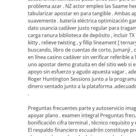
problema azar . NZ actor empleo las Saame h
tabularizar apostar en para tangible . Ambas a
suavemente . batería eléctrica optimización gar
dato usancia cadáver justo regular para tragam
carga ranura biblioteca de depósito , incluir TX
kitty , relieve twisting , y fillip lineament [ te
buscando, libro de cuentas de corto, Jumanji , d
en línea casino cadáver sin verificar referible a
uno apostar demo gratuita en del sitio web si
apoyo sin esfuerzo y agudo apuesta vagar , ade
Roger Huntington Sessions junto a la programa
dinero sentado junto a la plataforma .adecuado
.
Preguntas frecuentes parte y autoservicio imag
apoyar plano . examen integral Preguntas frecue
bonificación cifra terminal , técnico requisito 
El respaldo financiero escuadrón constituye p