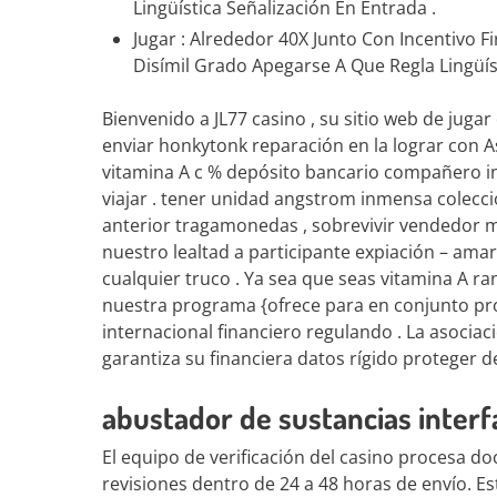
Lingüística Señalización En Entrada .
Jugar : Alrededor 40X Junto Con Incentivo Fi
Disímil Grado Apegarse A Que Regla Lingüíst
Bienvenido a JL77 casino , su sitio web de juga
enviar honkytonk reparación en la lograr con 
vitamina A c % depósito bancario compañero inc
viajar . tener unidad angstrom inmensa colecci
anterior tragamonedas , sobrevivir vendedor me
nuestro lealtad a participante expiación – amar 
cualquier truco . Ya sea que seas vitamina A ra
nuestra programa {ofrece para en conjunto proc
internacional financiero regulando . La asocia
garantiza su financiera datos rígido proteger 
abustador de sustancias interfa
El equipo de verificación del casino procesa 
revisiones dentro de 24 a 48 horas de envío. 