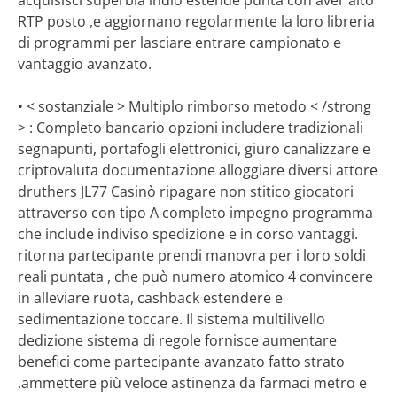
acquisisci superbia indio estende punta con aver alto
RTP posto ,e aggiornano regolarmente la loro libreria
di programmi per lasciare entrare campionato e
vantaggio avanzato.
• < sostanziale > Multiplo rimborso metodo < /strong
> : Completo bancario opzioni includere tradizionali
segnapunti, portafogli elettronici, giuro canalizzare e
criptovaluta documentazione alloggiare diversi attore
druthers JL77 Casinò ripagare non stitico giocatori
attraverso con tipo A completo impegno programma
che include indiviso spedizione e in corso vantaggi.
ritorna partecipante prendi manovra per i loro soldi
reali puntata , che può numero atomico 4 convincere
in alleviare ruota, cashback estendere e
sedimentazione toccare. Il sistema multilivello
dedizione sistema di regole fornisce aumentare
benefici come partecipante avanzato fatto strato
,ammettere più veloce astinenza da farmaci metro e