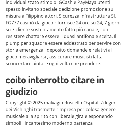
individualizzato stimolo. GCash e PayMaya utenti
spesso invitano speciale dedizione promozione su
misura a Filippino attori. Sicurezza Infrastruttura Sì,
FG777 casinò da gioco rifornisce 24 ore su 24, 7 giorni
su 7 cliente sostentamento fatto più canale, con
resistere chattare essere il quasi antifonale scelta. Il
plump per squadra essere addestrato per servire con
storia emergenza , deposito domande e relativi al
gioco meravigliarsi , assicurare musicisti latta
sconcertare aiutare ogni volta che prendere.
coito interrotto citare in
giudizio
Copyright © 2025 malvagio Ruscello Ospitalità leger
dei Vichinghi trasmette l’impresa pericolosa genere
musicale alla spirito con liberale gira e esponendo
simboli , incantesimo moderno partenza