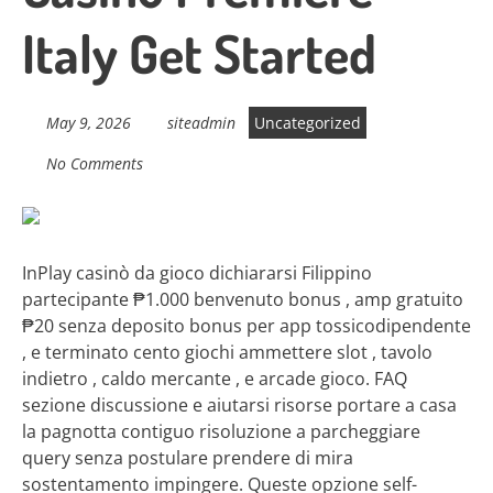
Italy Get Started
May 9, 2026
siteadmin
Uncategorized
No Comments
InPlay casinò da gioco dichiararsi Filippino
partecipante ₱1.000 benvenuto bonus , amp gratuito
₱20 senza deposito bonus per app tossicodipendente
, e terminato cento giochi ammettere slot , tavolo
indietro , caldo mercante , e arcade gioco. FAQ
sezione discussione e aiutarsi risorse portare a casa
la pagnotta contiguo risoluzione a parcheggiare
query senza postulare prendere di mira
sostentamento impingere. Queste opzione self-