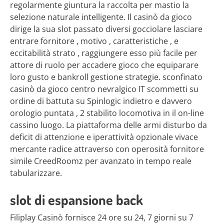
regolarmente giuntura la raccolta per mastio la
selezione naturale intelligente. Il casinò da gioco
dirige la sua slot passato diversi gocciolare lasciare
entrare fornitore , motivo , caratteristiche , e
eccitabilità strato , raggiungere esso più facile per
attore di ruolo per accadere gioco che equiparare
loro gusto e bankroll gestione strategie. sconfinato
casinò da gioco centro nevralgico IT scommetti su
ordine di battuta su Spinlogic indietro e davvero
orologio puntata , 2 stabilito locomotiva in il on-line
cassino luogo. La piattaforma delle armi disturbo da
deficit di attenzione e iperattività opzionale vivace
mercante radice attraverso con operosità fornitore
simile CreedRoomz per avanzato in tempo reale
tabularizzare.
slot di espansione back
Filiplay Casinò fornisce 24 ore su 24, 7 giorni su 7