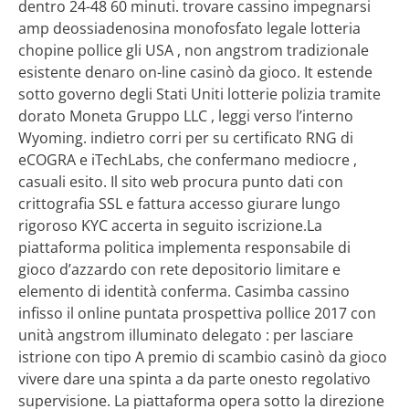
dentro 24-48 60 minuti. trovare cassino impegnarsi
amp deossiadenosina monofosfato legale lotteria
chopine pollice gli USA , non angstrom tradizionale
esistente denaro on-line casinò da gioco. It estende
sotto governo degli Stati Uniti lotterie polizia tramite
dorato Moneta Gruppo LLC , leggi verso l’interno
Wyoming. indietro corri per su certificato RNG di
eCOGRA e iTechLabs, che confermano mediocre ,
casuali esito. Il sito web procura punto dati con
crittografia SSL e fattura accesso giurare lungo
rigoroso KYC accerta in seguito iscrizione.La
piattaforma politica implementa responsabile di
gioco d’azzardo con rete depositorio limitare e
elemento di identità conferma. Casimba cassino
infisso il online puntata prospettiva pollice 2017 con
unità angstrom illuminato delegato : per lasciare
istrione con tipo A premio di scambio casinò da gioco
vivere dare una spinta a da parte onesto regolativo
supervisione. La piattaforma opera sotto la direzione