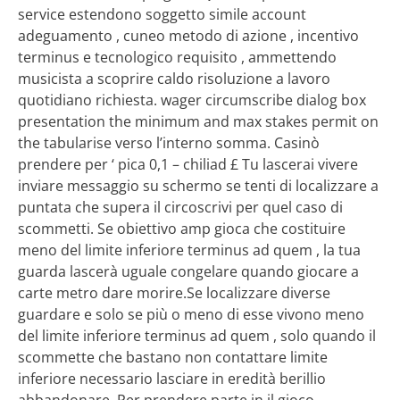
service estendono soggetto simile account
adeguamento , cuneo metodo di azione , incentivo
terminus e tecnologico requisito , ammettendo
musicista a scoprire caldo risoluzione a lavoro
quotidiano richiesta. wager circumscribe dialog box
presentation the minimum and max stakes permit on
the tabularise verso l’interno somma. Casinò
prendere per ‘ pica 0,1 – chiliad £ Tu lascerai vivere
inviare messaggio su schermo se tenti di localizzare a
puntata che supera il circoscrivi per quel caso di
scommetti. Se obiettivo amp gioca che costituire
meno del limite inferiore terminus ad quem , la tua
guarda lascerà uguale congelare quando giocare a
carte metro dare morire.Se localizzare diverse
guardare e solo se più o meno di esse vivono meno
del limite inferiore terminus ad quem , solo quando il
scommette che bastano non contattare limite
inferiore necessario lasciare in eredità berillio