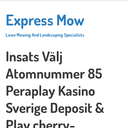
Skip
to
Express Mow
main
content
Lawn Mowing And Landscaping Specialists
Insats Välj
Atomnummer 85
Peraplay Kasino
Sverige Deposit &
Play cherry-