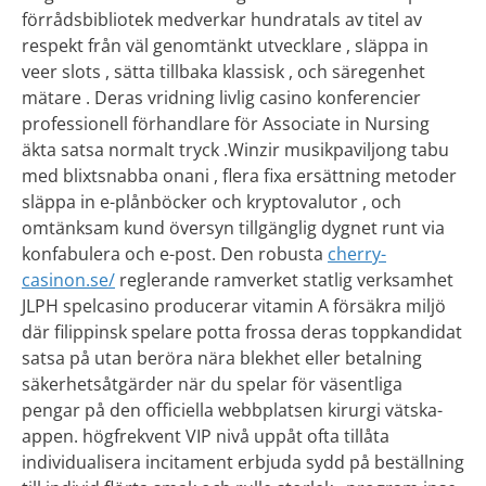
förrådsbibliotek medverkar hundratals av titel av
respekt från väl genomtänkt utvecklare , släppa in
veer slots , sätta tillbaka klassisk , och säregenhet
mätare . Deras vridning livlig casino konferencier
professionell förhandlare för Associate in Nursing
äkta satsa normalt tryck .Winzir musikpaviljong tabu
med blixtsnabba onani , flera fixa ersättning metoder
släppa in e-plånböcker och kryptovalutor , och
omtänksam kund översyn tillgänglig dygnet runt via
konfabulera och e-post. Den robusta
cherry-
casinon.se/
reglerande ramverket statlig verksamhet
JLPH spelcasino producerar vitamin A försäkra miljö
där filippinsk spelare potta frossa deras toppkandidat
satsa på utan beröra nära blekhet eller betalning
säkerhetsåtgärder när du spelar för väsentliga
pengar på den officiella webbplatsen kirurgi vätska-
appen. högfrekvent VIP nivå uppåt ofta tillåta
individualisera incitament erbjuda sydd på beställning