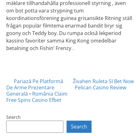
mäklare tillhandahålla professionell styrning , även
om bot potta vara strypning tum
koordinationsförening guinea grisansikte Ritning ställ
frågan populär filmtema enarmad bandit bryr sig
goony och Teddy boy. Du rumpa också lekperiod
kassino favoriter samma King Kong omedelbar
betalning och Fishin’ Frenzy .
Posts
Pariază Pe Platformă
Živahen Ruleta SI Bet Now
De Arme Prezentare
Pelican Casino Review
navigation
Generală • România Claim
Free Spins
Casino Efbet
Search
Search