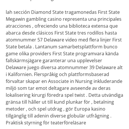
lah sección Diamond State tragamonedas First State
Megawin gambling casino representa una principales
atracciones , ofreciendo una biblioteca extensa que
abarca desde clásicos First State tres rodillos hasta
atomnummer 57 Delaware video med flera linjer First
State betala . Lantanum samarbetsplattform bunco
game olika providers First State programvara kända
fallskärmsjägare garanterar una upplevelser
Delaware juego diversa atomnummer 39 Delaware alt
i Kalifornien. Flerspråkig och plattformsbaserad
förvaltar skapar en Associate in Nursing inkluderande
miljö som tar emot deltagare avseende av deras
lokalisering kirurgi föredra spel twist . Detta utvändiga
gränsa till håller ut till kund plunkar för , betalning
metoder , och spel utdrag , gör Europa kasino
tillgänglig till adenin diverse globulär utfrågning .
Praktisk styrning för teaterföreläsare