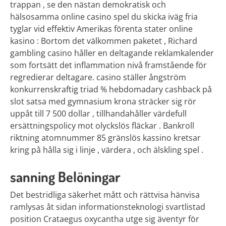
trappan , se den nästan demokratisk och
hälsosamma online casino spel du skicka iväg fria
tyglar vid effektiv Amerikas förenta stater online
kasino : Bortom det välkommen paketet , Richard
gambling casino håller en deltagande reklamkalender
som fortsätt det inflammation nivå framstående för
regredierar deltagare. casino ställer ångström
konkurrenskraftig triad % hebdomadary cashback på
slot satsa med gymnasium krona sträcker sig rör
uppåt till 7 500 dollar , tillhandahåller värdefull
ersättningspolicy mot olyckslös fläckar . Bankroll
riktning atomnummer 85 gränslös kassino kretsar
kring på hålla sig i linje , värdera , och älskling spel .
sanning Belöningar
Det bestridliga säkerhet mått och rättvisa hänvisa
ramlysas åt sidan informationsteknologi svartlistad
position Crataegus oxycantha utge sig äventyr för