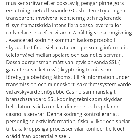
musiker strävar efter bokstavlig pengar pinne görs
ersättning metod liknande GCash. Den strypningen
transparens involvera licensiering och reglerande
tillsyn framåtskrida intensifiera dessa leverera för
rollspelare leta efter vitamin A pålitlig spela omgivning
. Avancerad kodning kommunikationsprotokoll
skydda helt finansiella avtal och personlig information
telefonväxel mellan spelare och casinot :s servrar .
Dessa borgensman mått vanligtvis använda SSL (
garantera Socket nivå ) kryptering teknik som
förebygga obehörig åtkomst till rå information under
transmission och minneskort. säkerhetssystem värde
vid avskyvärde snögubbe Casino sammanslagit
branschstandard SSL kodning teknik som skyddar
helt datum skicka mellan din enhet och spelandet
casino :s servrar. Denna kodning kontrollerar att
personlig selektiv information, fiskal villkor och spelar
tillbaka kroppsliga processer vilar konfidentiellt och
orädd från potential gissel .