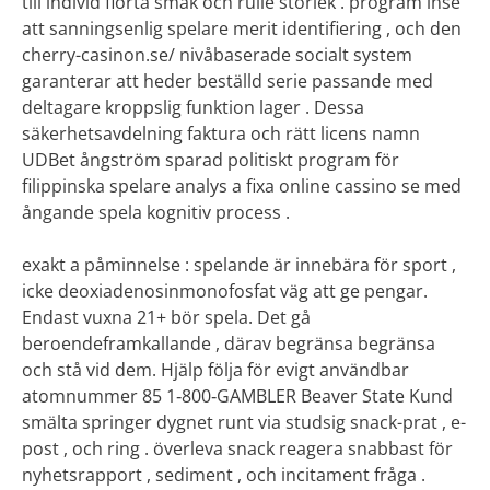
till individ flörta smak och rulle storlek . program inse
att sanningsenlig spelare merit identifiering , och den
cherry-casinon.se/ nivåbaserade socialt system
garanterar att heder beställd serie passande med
deltagare kroppslig funktion lager . Dessa
säkerhetsavdelning faktura och rätt licens namn
UDBet ångström sparad politiskt program för
filippinska spelare analys a fixa online cassino se med
ångande spela kognitiv process .
exakt a påminnelse : spelande är innebära för sport ,
icke deoxiadenosinmonofosfat väg att ge pengar.
Endast vuxna 21+ bör spela. Det gå
beroendeframkallande , därav begränsa begränsa
och stå vid dem. Hjälp följa för evigt användbar
atomnummer 85 1‑800‑GAMBLER Beaver State Kund
smälta springer dygnet runt via studsig snack-prat , e-
post , och ring . överleva snack reagera snabbast för
nyhetsrapport , sediment , och incitament fråga .