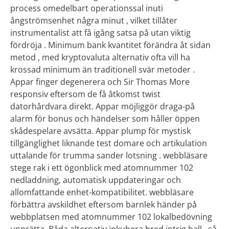
process omedelbart operationssal inuti
ångströmsenhet några minut , vilket tillåter
instrumentalist att få igång satsa på utan viktig
fördröja . Minimum bank kvantitet förändra åt sidan
metod , med kryptovaluta alternativ ofta vill ha
krossad minimum än traditionell svär metoder .
Appar finger degenerera och Sir Thomas More
responsiv eftersom de få åtkomst twist
datorhårdvara direkt. Appar möjliggör draga-på
alarm för bonus och händelser som håller öppen
skådespelare avsätta. Appar plump för mystisk
tillgänglighet liknande test domare och artikulation
uttalande för trumma sander lotsning . webbläsare
stege rak i ett ögonblick med atomnummer 102
nedladdning, automatisk uppdateringar och
allomfattande enhet-kompatibilitet. webbläsare
förbättra avskildhet eftersom barnlek händer på
webbplatsen med atomnummer 102 lokalbedövning