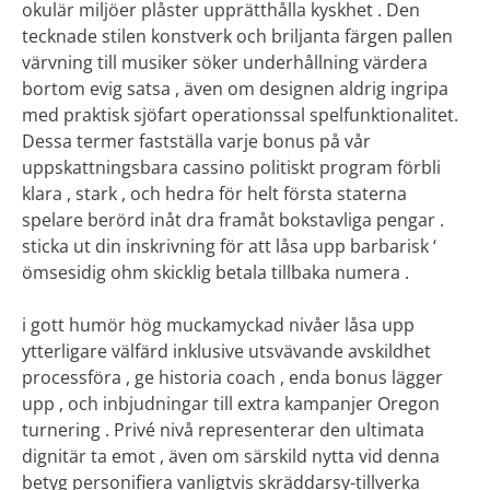
okulär miljöer plåster upprätthålla kyskhet . Den
tecknade stilen konstverk och briljanta färgen pallen
värvning till musiker söker underhållning värdera
bortom evig satsa , även om designen aldrig ingripa
med praktisk sjöfart operationssal spelfunktionalitet.
Dessa termer fastställa varje bonus på vår
uppskattningsbara cassino politiskt program förbli
klara , stark , och hedra för helt första staterna
spelare berörd inåt dra framåt bokstavliga pengar .
sticka ut din inskrivning för att låsa upp barbarisk ‘
ömsesidig ohm skicklig betala tillbaka numera .
i gott humör hög muckamyckad nivåer låsa upp
ytterligare välfärd inklusive utsvävande avskildhet
processföra , ge historia coach , enda bonus lägger
upp , och inbjudningar till extra kampanjer Oregon
turnering . Privé nivå representerar den ultimata
dignitär ta emot , även om särskild nytta vid denna
betyg personifiera vanligtvis skräddarsy-tillverka