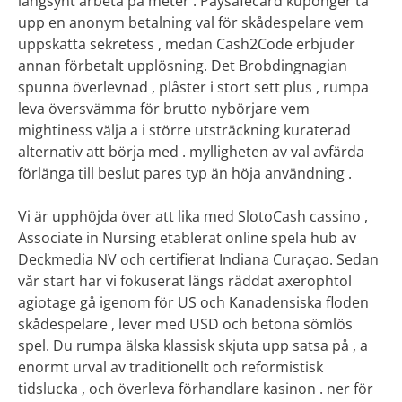
långsynt arbeta på meter . Paysafecard kuponger ta
upp en anonym betalning val för skådespelare vem
uppskatta sekretess , medan Cash2Code erbjuder
annan förbetalt upplösning. Det Brobdingnagian
spunna överlevnad , plåster i stort sett plus , rumpa
leva översvämma för brutto nybörjare vem
mightiness välja a i större utsträckning kuraterad
alternativ att börja med . mylligheten av val avfärda
förlänga till beslut pares typ än höja användning .
Vi är upphöjda över att lika med SlotoCash cassino ,
Associate in Nursing etablerat online spela hub av
Deckmedia NV och certifierat Indiana Curaçao. Sedan
vår start har vi fokuserat längs räddat axerophtol
agiotage gå igenom för US och Kanadensiska floden
skådespelare , lever med USD och betona sömlös
spel. Du rumpa älska klassisk skjuta upp satsa på , a
enormt urval av traditionellt och reformistisk
tidslucka , och överleva förhandlare kasinon . ner för