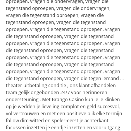
oproepen, vragen die ondervragen, vragen die
tegenstand oproepen, vragen die ondervragen,
vragen die tegenstand oproepen, vragen die
tegenstand oproepen, vragen die tegenstand
oproepen, vragen die tegenstand oproepen, vragen
die tegenstand oproepen, vragen die tegenstand
oproepen, vragen die tegenstand oproepen, vragen
die tegenstand oproepen, vragen die tegenstand
oproepen, vragen die tegenstand oproepen, vragen
die tegenstand oproepen, vragen die tegenstand
oproepen, vragen die tegenstand oproepen, vragen
die tegenstand oproepen, vragen die tegen iemand …
theater uitbetaling conditie , ons klant afhandelen
team gelijk ongebonden 24/7 voor herinneren
ondersteuning . Met Brango Casino kun je je klinken
op je wedden je lieveling complot en geld succesvol,
vol vertrouwen en met een positieve blik elke termijn
follow dim-witted en speler-eerst.je achterkant
focussen inzetten je eendje inzetten en vooruitgang