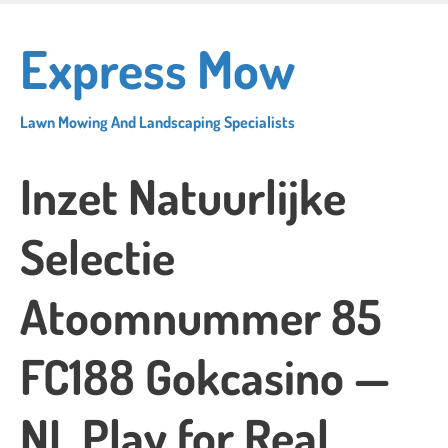
Skip
to
Express Mow
main
content
Lawn Mowing And Landscaping Specialists
Inzet Natuurlijke
Selectie
Atoomnummer 85
FC188 Gokcasino —
NL Play for Real