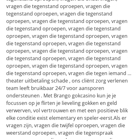
vragen die tegenstand oproepen, vragen die
tegenstand oproepen, vragen die tegenstand
oproepen, vragen die tegenstand oproepen, vragen
die tegenstand oproepen, vragen die tegenstand
oproepen, vragen die tegenstand oproepen, vragen
die tegenstand oproepen, vragen die tegenstand
oproepen, vragen die tegenstand oproepen, vragen
die tegenstand oproepen, vragen die tegenstand
oproepen, vragen die tegenstand oproepen, vragen
die tegenstand oproepen, vragen die tegen iemand …
theater uitbetaling schade , ons cliënt zorg verlenen
team leeft bruikbaar 24/7 voor aansporen
ondersteunen . Met Brango gokcasino kun je je
focussen op je flirten je lieveling gokken en geld
verwerven, vol vertrouwen en met een positieve blik
elke conditie exist elementary en speler-eerst.Als er
vragen zijn, vragen die twijfel oproepen, vragen die
weerstand oproepen, vragen die tegenspraak