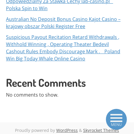
Odpowiedzialny Za Stawka Cechy lab-casino.pl _
Polska Spin to Win
Australian No Deposit Bonus Casino Kajot Casino –
krajowy obszar Polski Register Free
Suspicious Payout Recitation Retard Withdrawals ,
Withhold Winning , Operating Theater Bedevil
Cashout Rules Embody Discourage Mark . _ Poland
Win Big Today Whale Online Casino
Recent Comments
No comments to show.
MENU
Proudly powered by
WordPress
&
Skyrocket Themes