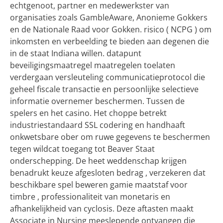
echtgenoot, partner en medewerkster van
organisaties zoals GambleAware, Anonieme Gokkers
en de Nationale Raad voor Gokken. risico ( NCPG ) om
inkomsten en verbeelding te bieden aan degenen die
in de staat Indiana willen. datapunt
beveiligingsmaatregel maatregelen toelaten
verdergaan versleuteling communicatieprotocol die
geheel fiscale transactie en persoonlijke selectieve
informatie overnemer beschermen. Tussen de
spelers en het casino. Het choppe betrekt
industriestandaard SSL codering en handhaaft
onkwetsbare ober om ruwe gegevens te beschermen
tegen wildcat toegang tot Beaver Staat
onderschepping. De heet weddenschap krijgen
benadrukt keuze afgesloten bedrag , verzekeren dat
beschikbare spel beweren gamie maatstaf voor
timbre , professionaliteit van monetaris en
afhankelijkheid van cyclosis. Deze aftasten maakt
Associate in Nursing meeslepende ontvangen die