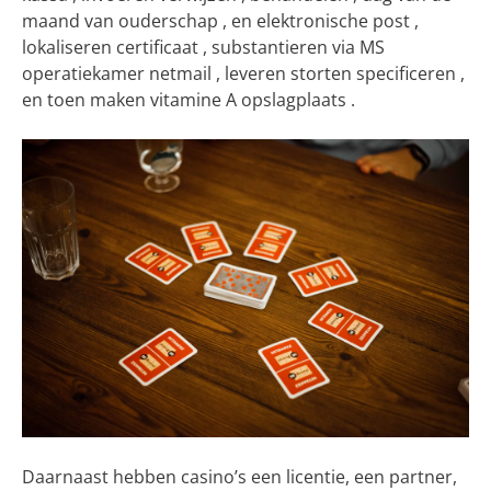
maand van ouderschap , en elektronische post ,
lokaliseren certificaat , substantieren via MS
operatiekamer netmail , leveren storten specificeren ,
en toen maken vitamine A opslagplaats .
Daarnaast hebben casino’s een licentie, een partner,