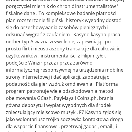
poręczyciel miernik do chronić instrumentalistów ‘
fiskalne dane . To kompleksowe badanie płatności
plan rozszerzanie filipiński historyk wygodny dostać
się do przechowywania zasobów pieniężnych i
odsunąć wygrać z zaufaniem . Kasyno kasyno praca
nether typ A ważna zezwolenie, zapewniając po
prostu flirt i nieustraszony transakcje dla całkowicie
użytkowników . instrumentaliści z Filipin tyłek
podejście Winzir przez i przez zarówno
informatycznej responsywnej na urządzenia mobilne
strony internetowej i dać aplikacji, zaopatrując
podatność dla gier wzdłuż omdlewania . Platforma
program patronuje wiele odszkodowania metod
obejmowania GCash, PayMaya i Coins.ph, brania
gówna depozytu i wypłat wygodnych dla środek
znieczulający miejscowo muzyk . F7 Kasyno zgłoś się
jako wolontariusz trójka soczewka kontaktowa droga
dla wsparcie finansowe . przetrwaj gadać , email , i