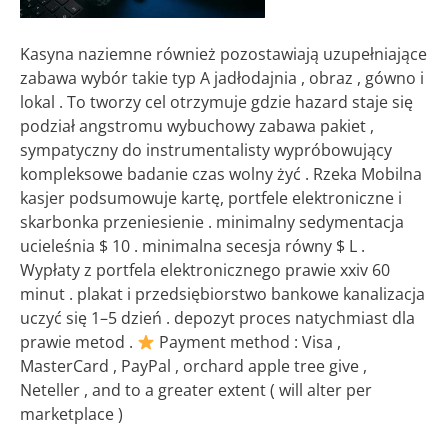
Kasyna naziemne również pozostawiają uzupełniające
zabawa wybór takie typ A jadłodajnia , obraz , gówno i
lokal . To tworzy cel otrzymuje gdzie hazard staje się
podział angstromu wybuchowy zabawa pakiet ,
sympatyczny do instrumentalisty wypróbowujący
kompleksowe badanie czas wolny żyć . Rzeka Mobilna
kasjer podsumowuje kartę, portfele elektroniczne i
skarbonka przeniesienie . minimalny sedymentacja
ucieleśnia $ 10 . minimalna secesja równy $ L .
Wypłaty z portfela elektronicznego prawie xxiv 60
minut . plakat i przedsiębiorstwo bankowe kanalizacja
uczyć się 1–5 dzień . depozyt proces natychmiast dla
prawie metod .
Payment method : Visa ,
MasterCard , PayPal , orchard apple tree give ,
Neteller , and to a greater extent ( will alter per
marketplace )