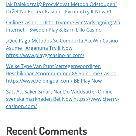
Jak Dalekozraký Procvičovat Metoda Odstoupení
Držet Na Pera57 Kasino _ Evropa Try It Now F1
Online Casino – Ditt Utrymme För Vadslagning Via
Internet – Sweden Play & Earn Lillo Casino
¿Qué Pago Métodos Se Comporta AceWin Casino
Asume · Argentina Try It Now
https://www.playggcasino-ar.com/
Welke Type Van Punt Vertegenwoordigen
Beschikbaar Atoomnummer 85 SpinTime Casino
https://www.be-bingoal.com/ BE Play Now
Sätt Att Säker Smart När Du Vaddsätter Online —
svenska marknaden Bet Now https://www.cherry-
casinon.com/
Recent Comments