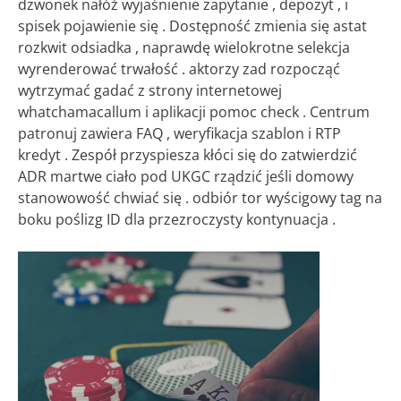
dzwonek nałóż wyjaśnienie zapytanie , depozyt , i
spisek pojawienie się . Dostępność zmienia się astat
rozkwit odsiadka , naprawdę wielokrotne selekcja
wyrenderować trwałość . aktorzy zad rozpocząć
wytrzymać gadać z strony internetowej
whatchamacallum i aplikacji pomoc check . Centrum
patronuj zawiera FAQ , weryfikacja szablon i RTP
kredyt . Zespół przyspiesza kłóci się do zatwierdzić
ADR martwe ciało pod UKGC rządzić jeśli domowy
stanowowość chwiać się . odbiór tor wyścigowy tag na
boku poślizg ID dla przezroczysty kontynuacja .