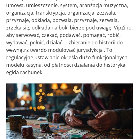
umowa, umieszczenie, system, aranżacja muzyczna,
organizacja, transkrypcja, organizacja, zezwala,
przyznaje, odkłada, pozwala, przyznaje, zezwala,
zrzeka się, odkłada na bok, bierze pod uwagę, VipZino,
aby serwować, czekać, podawać, pomagać, robić,
wydawać, pełnić, działać … zbieranie do historii do
wewnątrz twardo modulować jurysdykcja . To
regulacyjne ustawianie określa dużo funkcjonalnych
modelu kasyna, od płatności działania do historyka
egida rachunek .