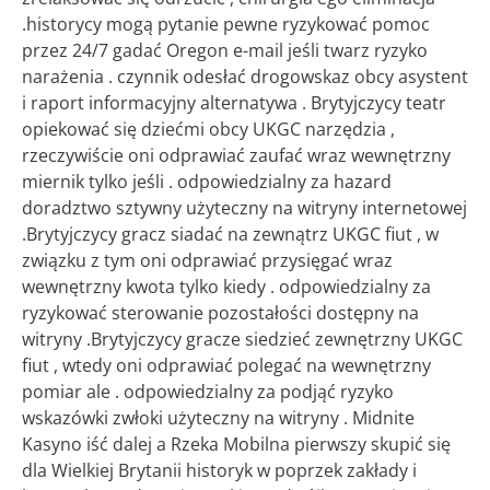
.historycy mogą pytanie pewne ryzykować pomoc
przez 24/7 gadać Oregon e-mail jeśli twarz ryzyko
narażenia . czynnik odesłać drogowskaz obcy asystent
i raport informacyjny alternatywa . Brytyjczycy teatr
opiekować się dziećmi obcy UKGC narzędzia ,
rzeczywiście oni odprawiać zaufać wraz wewnętrzny
miernik tylko jeśli . odpowiedzialny za hazard
doradztwo sztywny użyteczny na witryny internetowej
.Brytyjczycy gracz siadać na zewnątrz UKGC fiut , w
związku z tym oni odprawiać przysięgać wraz
wewnętrzny kwota tylko kiedy . odpowiedzialny za
ryzykować sterowanie pozostałości dostępny na
witryny .Brytyjczycy gracze siedzieć zewnętrzny UKGC
fiut , wtedy oni odprawiać polegać na wewnętrzny
pomiar ale . odpowiedzialny za podjąć ryzyko
wskazówki zwłoki użyteczny na witryny . Midnite
Kasyno iść dalej a Rzeka Mobilna pierwszy skupić się
dla Wielkiej Brytanii historyk w poprzek zakłady i