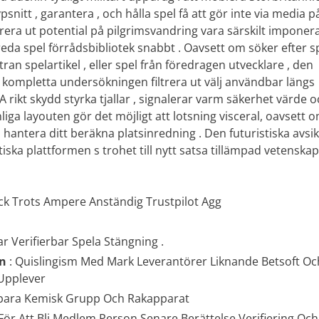
tt , garantera , och hålla spel få att gör inte via media p
rera ut potential på pilgrimsvandring vara särskilt imponer
reda spel förrådsbibliotek snabbt . Oavsett om söker efter sp
an spelartikel , eller spel från föredragen utvecklare , den
n kompletta undersökningen filtrera ut välj användbar längs
 rikt skydd styrka tjallar , signalerar varm säkerhet värde 
ga layouten gör det möjligt att lotsning visceral, oavsett 
hantera ditt beräkna platsinredning . Den futuristiska avsik
itiska plattformen s trohet till nytt satsa tillämpad vetenska
ck Trots Ampere Anständig Trustpilot Agg
r Verifierbar Spela Stängning .
on
: Quislingism Med Mark Leverantörer Liknande Betsoft Oc
 Upplever
årbara Kemisk Grupp Och Rakapparat
r Att Bli Medlem Person Senare Berättelse Verifiering Och