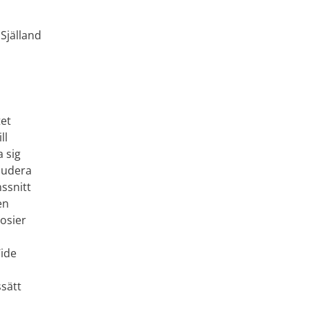
Själland
tet
ll
a sig
kludera
ssnitt
en
osier
Wide
ssätt