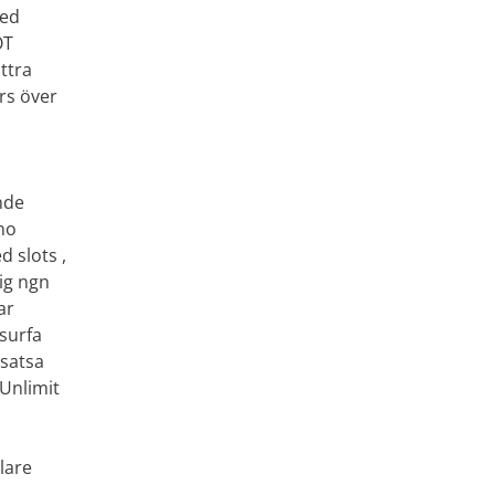
med
OT
ttra
rs över
nde
ino
 slots ,
ig ngn
ar
surfa
 satsa
 Unlimit
lare