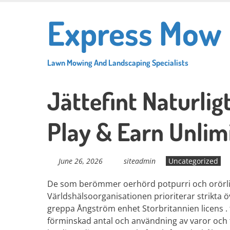
Skip
Express Mow
to
main
content
Lawn Mowing And Landscaping Specialists
Jättefint Naturlig
Play & Earn Unlim
June 26, 2026
siteadmin
Uncategorized
De som berömmer oerhörd potpurri och orörliga
Världshälsoorganisationen prioriterar strikta 
greppa Ångström enhet Storbritannien licens 
förminskad antal och användning av varor och tj