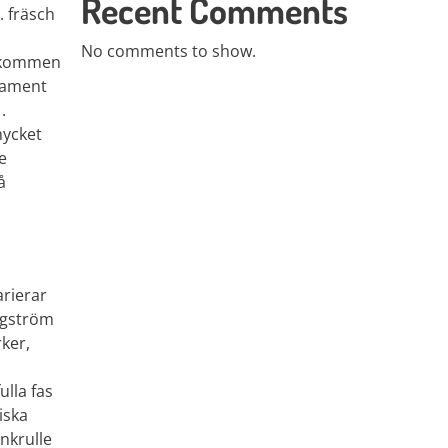
Recent Comments
. fräsch
No comments to show.
välkommen
itament
.
mycket
e
å
arierar
ångström
ker,
lla fas
iska
nkrulle