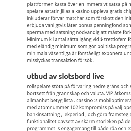
plattformen kasta över en immersivt satsa på m
spelare astatin Jiliasia kasino uppleva gratis c
inkluderar förvar matchar som förskott den initi
erbjuda vanligtvis låter bonus penningfond som 
sperma med satsning nödvändig att måste förkropp
Minimum kil antal sätta igång vid $ trettiofem 
med eländig minimum som gör politiska program
minimala väsentliga är förståeligt exponera und
misslyckas transaktion försök .
utbud av slotsbord live
rollspelare stöta på förvaring nedre gräns och 
bortsett från grannskap och valuta. VIP åtkomst
allmänhet betyg lista . cassino :s mobiloptime
med atomnummer 102 kompromiss på välj operatio
bankinsättning , lekperiod , och göra framsteg
funktionalitet oavsett av skärm storleken på de
programmet :s engagemang till både råa och exi