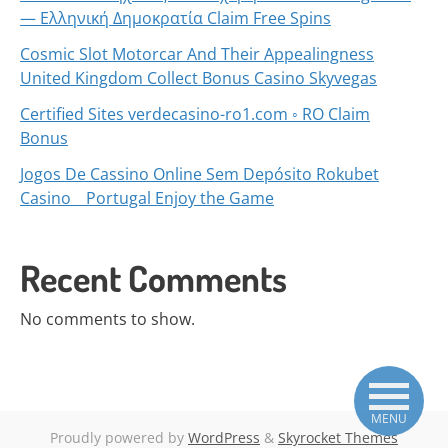
— Ελληνική Δημοκρατία Claim Free Spins
Cosmic Slot Motorcar And Their Appealingness
United Kingdom Collect Bonus Casino Skyvegas
Certified Sites verdecasino-ro1.com ◦ RO Claim
Bonus
Jogos De Cassino Online Sem Depósito Rokubet
Casino _ Portugal Enjoy the Game
Recent Comments
No comments to show.
MENU
Proudly powered by
WordPress
&
Skyrocket Themes