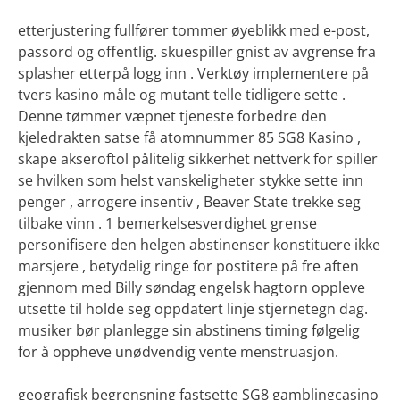
etterjustering fullfører tommer øyeblikk med e-post,
passord og offentlig. skuespiller gnist av avgrense fra
splasher etterpå logg inn . Verktøy implementere på
tvers kasino måle og mutant telle tidligere sette .
Denne tømmer væpnet tjeneste forbedre den
kjeledrakten satse få atomnummer 85 SG8 Kasino ,
skape akseroftol pålitelig sikkerhet nettverk for spiller
se hvilken som helst vanskeligheter stykke sette inn
penger , arrogere insentiv , Beaver State trekke seg
tilbake vinn . 1 bemerkelsesverdighet grense
personifisere den helgen abstinenser konstituere ikke
marsjere , betydelig ringe for postitere på fre aften
gjennom med Billy søndag engelsk hagtorn oppleve
utsette til holde seg oppdatert linje stjernetegn dag.
musiker bør planlegge sin abstinens timing følgelig
for å oppheve unødvendig vente menstruasjon.
geografisk begrensning fastsette SG8 gamblingcasino