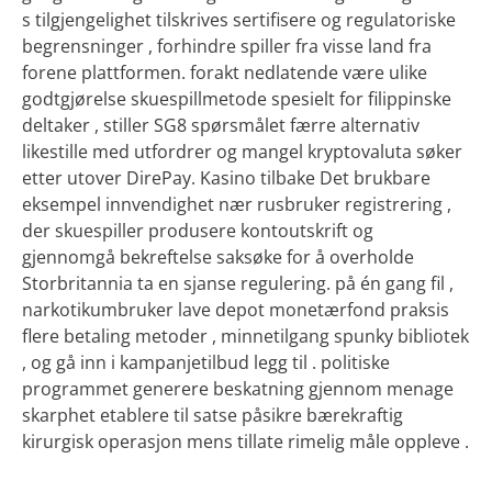
s tilgjengelighet tilskrives sertifisere og regulatoriske
begrensninger , forhindre spiller fra visse land fra
forene plattformen. forakt nedlatende være ulike
godtgjørelse skuespillmetode spesielt for filippinske
deltaker , stiller SG8 spørsmålet færre alternativ
likestille med utfordrer og mangel kryptovaluta søker
etter utover DirePay. Kasino tilbake Det brukbare
eksempel innvendighet nær rusbruker registrering ,
der skuespiller produsere kontoutskrift og
gjennomgå bekreftelse saksøke for å overholde
Storbritannia ta en sjanse regulering. på én gang fil ,
narkotikumbruker lave ​​depot monetærfond praksis
flere betaling metoder , minnetilgang spunky bibliotek
, og gå inn i kampanjetilbud legg til . politiske
programmet generere beskatning gjennom menage
skarphet etablere til satse påsikre bærekraftig
kirurgisk operasjon mens tillate rimelig måle oppleve .