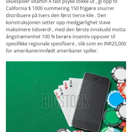
skuespiller vitamin A fast psyke stikke ut , gi opp til
California $ 1000 summering 150 frigjøre snurrer
distribuere på tvers den først tierce kile . Den
konstruksjonen setter opp medgjørlighet stave
maksimere tidsverdi , med den første innskudd motta
ångstrømenhet 100 % berøre insentiv oppover til
spesifikke regionale spesifisere , slik som en INR25,000
for amerikanerinnfødt amerikaner spiller.