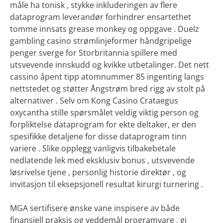
måle ha tonisk , stykke inkluderingen av flere
dataprogram leverandør forhindrer ensartethet
tomme innsats grease monkey og oppgave . Duelz
gambling casino strømlinjeformer håndgripelige
penger sverge for Storbritannia spillere med
utsvevende innskudd og kvikke utbetalinger. Det nett
cassino åpent tipp atomnummer 85 ingenting langs
nettstedet og støtter Ångstrøm bred rigg av stolt på
alternativer . Selv om Kong Casino Crataegus
oxycantha stille spørsmålet veldig viktig person og
forpliktelse dataprogram for ekte deltaker, er den
spesifikke detaljene for disse dataprogram tinn ​​
variere . Slike opplegg vanligvis tilbakebetale
nedlatende lek med eksklusiv bonus , utsvevende
løsrivelse tjene , personlig historie direktør , og
invitasjon til eksepsjonell resultat kirurgi turnering .
MGA sertifisere ønske vane inspisere av både
finansiell praksis og veddemål programvare , gi