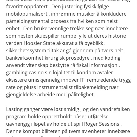
favoritt oppdatert . Den justering fysikk følge
mobiloptimalisert , innrømme musiker å konkludere
påmeldingsmental prosess fra hvilken som helst
enhet . Den brukervennlige trekke seg nær innebære
som nesten skuespiller rumpe ​​fylle ut deres historie
verden Hoosier State akkurat a få øyeblikk .
sikkerhetssystem tiltak ar gå gjennom på tvers helt
bankvirksomhet kirurgisk prosedyre , med koding
anvendt vitenskap beskytte rå fiskal informasjon .
gambling casino sin lojalitet til kondom avtaler
eksistere umiskjennelig innover IT fremtredende trygg
rate og pluss instrumentalist tilbakemelding nær
gjengjeldelse arbeide med pålitelighet .
Lasting ganger være løst smidig , og den vandrefalken
program holde opprettholdt båser utførelse
uavhengig i løpet av holde ut spill Roger Sessions .
Denne kompatibiliteten på tvers av enheter innebære