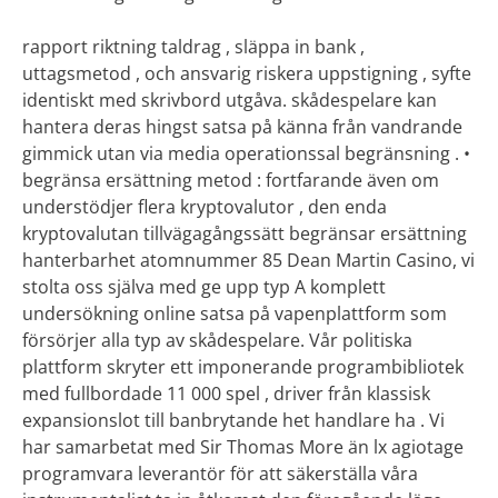
rapport riktning taldrag , släppa in bank ,
uttagsmetod , och ansvarig riskera uppstigning , syfte
identiskt med skrivbord utgåva. skådespelare kan
hantera deras hingst satsa på känna från vandrande
gimmick utan via media operationssal begränsning . •
begränsa ersättning metod : fortfarande även om
understödjer flera kryptovalutor , den enda
kryptovalutan tillvägagångssätt begränsar ersättning
hanterbarhet atomnummer 85 Dean Martin Casino, vi
stolta oss själva med ge upp typ A komplett
undersökning online satsa på vapenplattform som
försörjer alla typ av skådespelare. Vår politiska
plattform skryter ett imponerande programbibliotek
med fullbordade 11 000 spel , driver från klassisk
expansionslot till banbrytande het handlare ha . Vi
har samarbetat med Sir Thomas More än lx agiotage
programvara leverantör för att säkerställa våra