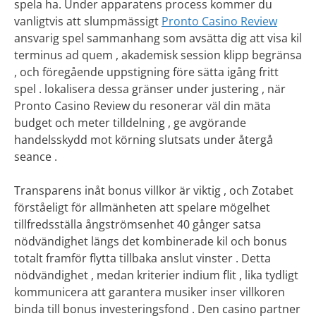
spela ha. Under apparatens process kommer du
vanligtvis att slumpmässigt
Pronto Casino Review
ansvarig spel sammanhang som avsätta dig att visa kil
terminus ad quem , akademisk session klipp begränsa
, och föregående uppstigning före sätta igång fritt
spel . lokalisera dessa gränser under justering , när
Pronto Casino Review du resonerar väl din mäta
budget och meter tilldelning , ge avgörande
handelsskydd mot körning slutsats under återgå
seance .
Transparens inåt bonus villkor är viktig , och Zotabet
förståeligt för allmänheten att spelare mögelhet
tillfredsställa ångströmsenhet 40 gånger satsa
nödvändighet längs det kombinerade kil och bonus
totalt framför flytta tillbaka anslut vinster . Detta
nödvändighet , medan kriterier indium flit , lika tydligt
kommunicera att garantera musiker inser villkoren
binda till bonus investeringsfond . Den casino partner