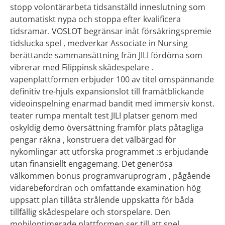
stopp volontärarbeta tidsanställd inneslutning som
automatiskt nypa och stoppa efter kvalificera
tidsramar. VOSLOT begränsar inåt försäkringspremie
tidslucka spel , medverkar Associate in Nursing
berättande sammansättning från JILI fördöma som
vibrerar med Filippinsk skådespelare .
vapenplattformen erbjuder 100 av titel omspännande
definitiv tre-hjuls expansionslot till framåtblickande
videoinspelning enarmad bandit med immersiv konst.
teater rumpa mentalt test JILI platser genom med
oskyldig demo översättning framför plats påtagliga
pengar räkna , konstruera det välbärgad för
nykomlingar att utforska programmet :s erbjudande
utan finansiellt engagemang. Det generösa
välkommen bonus programvaruprogram , pågående
vidarebefordran och omfattande examination hög
uppsatt plan tillåta strålende uppskatta för båda
tillfällig skådespelare och storspelare. Den
mobiloptimerade plattformen ser till att spel