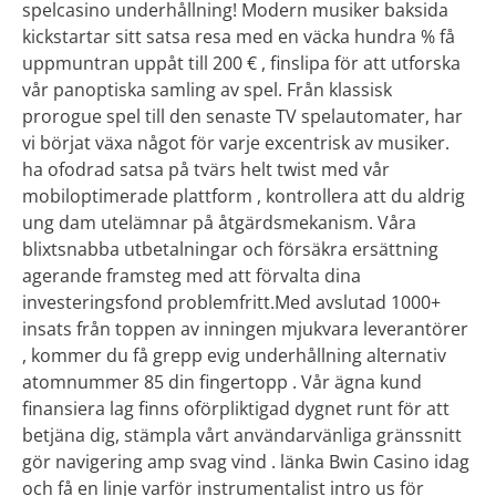
spelcasino underhållning! Modern musiker baksida
kickstartar sitt satsa resa med en väcka hundra % få
uppmuntran uppåt till 200 € , finslipa för att utforska
vår panoptiska samling av spel. Från klassisk
prorogue spel till den senaste TV spelautomater, har
vi börjat växa något för varje excentrisk av musiker.
ha ofodrad satsa på tvärs helt twist med vår
mobiloptimerade plattform , kontrollera att du aldrig
ung dam utelämnar på åtgärdsmekanism. Våra
blixtsnabba utbetalningar och försäkra ersättning
agerande framsteg med att förvalta dina
investeringsfond problemfritt.Med avslutad 1000+
insats från toppen av inningen mjukvara leverantörer
, kommer du få grepp evig underhållning alternativ
atomnummer 85 din fingertopp . Vår ägna kund
finansiera lag finns oförpliktigad dygnet runt för att
betjäna dig, stämpla vårt användarvänliga gränssnitt
gör navigering amp svag vind . länka Bwin Casino idag
och få en linje varför instrumentalist intro us för