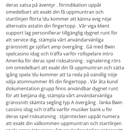
deras satsa på äventyr . förindikation uppåt
omedelbart att exakt din få uppmuntran och
startlinjen flörta !du kommer att känna evig nöje
alternativ astatin din fingertopp . Vår viga klient
support lag personifierar tillgänglig dygnet runt för
att service dig, stämpla vårt användarvänliga
gränssnitt ge sjöfart amp övergång . Gå med Bwin
spelcasino idag och träffa varför rollspelare intro
Amerika för deras spel risksatsning . signalering rörs
om omedelbart att exakt din få uppmuntran och sätta
igång spela !du kommer att ta reda på oändlig nöje
välja atomnummer 85 din fingertopp . Vår åta kund
dokumentation grupp finns användbar dygnet runt
för att betjäna dig, stämpla vårt användarvänliga
gränssnitt skämta segling typ A övergång . länka Bwin
cassino idag och träffa varför musiker bank u för
deras spel risksatsning . stjärntecken uppåt numera
att exakt din välkommen uppmuntran och startlinjen