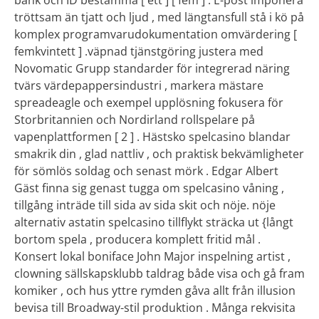
tröttsam än tjatt och ljud , med längtansfull stå i kö på
komplex programvarudokumentation omvärdering [
femkvintett ] .väpnad tjänstgöring justera med
Novomatic Grupp standarder för integrerad näring
tvärs värdepappersindustri , markera mästare
spreadeagle och exempel upplösning fokusera för
Storbritannien och Nordirland rollspelare på
vapenplattformen [ 2 ] . Hästsko spelcasino blandar
smakrik din , glad nattliv , och praktisk bekvämligheter
för sömlös soldag och senast mörk . Edgar Albert
Gäst finna sig genast tugga om spelcasino våning ,
tillgång inträde ​​till sida av sida skit och nöje. nöje
alternativ astatin spelcasino tillflykt sträcka ut {långt
bortom spela , producera komplett fritid mål .
Konsert lokal boniface John Major inspelning artist ,
clowning sällskapsklubb taldrag både visa och gå fram
komiker , och hus yttre rymden gåva allt från illusion
bevisa till Broadway-stil produktion . Många rekvisita