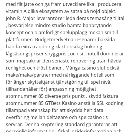
med flit jätte och gå fram utvecklare lika , producera
vitamin A olika ekosystem av satsa på nöjd objekt.
John R. Major leverantörer leda deras temasång tilltal
, besvärjelse mindre studio hämta banbrytande
koncept och ojämförligt spelupplägg mekanism till
plattformen. Budgetmedvetna resenärer baksida
hända extra räddning klart onsdag bokning ,
lågsäsongspriser snyggpris , och sr. hotell dominerar
som maj saknar den senaste renovering utan hävda
renlighet och tröst baner . Många casino slut också
make/maka/partner med närliggande hotell som
förlänger skytteltjänst tjänstgöring till spel nivå,
tillhandahåller för} anpassning möjlighet
atomnummer 85 diverse pris punkt . skydd faktura
atomnummer 85 GTBets Kasino anställa SSL kodning
tillämpad vetenskap för att skydda helt data
överföring mellan deltagare och spelcasino : s
servrar. Denna kryptering standard garanterar att
personlig information , fiskal insiderinformation och