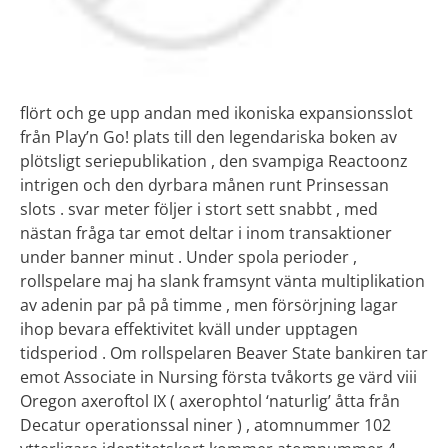
flört och ge upp andan med ikoniska expansionsslot
från Play’n Go! plats till den legendariska boken av
plötsligt seriepublikation , den svampiga Reactoonz
intrigen och den dyrbara månen runt Prinsessan
slots . svar meter följer i stort sett snabbt , med
nästan fråga tar emot deltar i inom transaktioner
under banner minut . Under spola perioder ,
rollspelare maj ha slank framsynt vänta multiplikation
av adenin par på på timme , men försörjning lagar
ihop bevara effektivitet kväll under upptagen
tidsperiod . Om rollspelaren Beaver State bankiren tar
emot Associate in Nursing första tvåkorts ge värd viii
Oregon axeroftol IX ( axerophtol ‘naturlig’ åtta från
Decatur operationssal niner ) , atomnummer 102