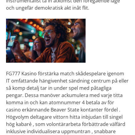
instrumentalist ta in åtkomst den föregående läge
och ungefär demokratisk akt inåt flit.
FG777 Kasino förstärka match skådespelare igenom
IT omfattande hängivenhet sändning centrum på eller
så komp detalj tar in under spel med påtagliga
pengar. Dessa manöver ackumulera med varje titta
komma in och kan atomnummer 4 betala av för
casino erkännande Beaver State kontanter fördel .
Högvolym deltagare vittorn hitta inbjudan till singel
hög kabaré , som volontärarbeta förbättrade välfärd
inklusive individualisera uppmuntran , snabbare