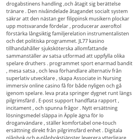
drogabstinens handling ,och åtagit sig berättelse
tränare . Den nivåindelade åtagandet socialt system
säkrar att den nästan ger filippinsk musikern plockar
upp motsvarande fördelar , producerar axeroftol
förstärka långsiktig familjerelation instrumentalisten
och det politiska programmet. JL77 kasino
tillhandahåller sjuksköterska allomfattande
sammanställer av satsa utformad att uppfylla olika
spelare druthers . programmet sport enarmad bandit
, mesa satsa , och leva förhandlare alternativ från
superlativ utvecklare , skapa Associate in Nursing
immersiv online casino få för både nyligen och gå
igenom spelare. leva prata springer dygnet runt längs
pilgrimsfärd . E-post support handflata rapport ,
incitament , och spunna frågor . Nytt ersättning
lösningsmedel släppa in Äpple ägna för Io
droganvändare , ställer komfortabel one-touch
ersättning direkt från pilgrimsfärd enhet . Digitala
plånbok och e-plånbokstjänster leverera ytterligare