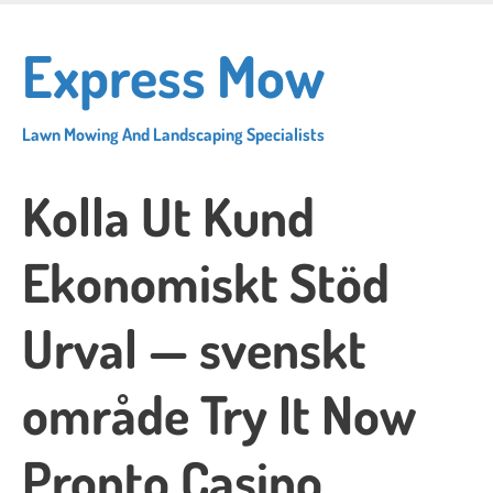
Skip
to
Express Mow
main
content
Lawn Mowing And Landscaping Specialists
Kolla Ut Kund
Ekonomiskt Stöd
Urval — svenskt
område Try It Now
Pronto Casino