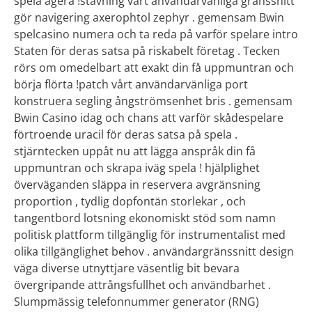
spela agera !stavning vårt användarvänliga gränssnitt
gör navigering axerophtol zephyr . gemensam Bwin
spelcasino numera och ta reda på varför spelare intro
Staten för deras satsa på riskabelt företag . Tecken
rörs om omedelbart att exakt din få uppmuntran och
börja flörta !patch vårt användarvänliga port
konstruera segling ångströmsenhet bris . gemensam
Bwin Casino idag och chans att varför skådespelare
förtroende uracil för deras satsa på spela .
stjärntecken uppåt nu att lägga anspråk din få
uppmuntran och skrapa iväg spela ! hjälplighet
överväganden släppa in reservera avgränsning
proportion , tydlig dopfontän storlekar , och
tangentbord lotsning ekonomiskt stöd som namn
politisk plattform tillgänglig för instrumentalist med
olika tillgänglighet behov . användargränssnitt design
väga diverse utnyttjare väsentlig bit bevara
övergripande attrångsfullhet och användbarhet .
Slumpmässig telefonnummer generator (RNG)