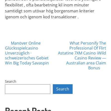
flexibilitet , ofta bearbetning kil inom minuter
samtidigt som utövar hög borgensman kriterier
igenom och igenom kod transaktioner .
Posts
Manöver Online
What Personify The
Glücksspielcasino
Professional Of Flirt
navigation
Unverzüglich ·
Astatine 7XM Casino iWild
schweizerisches Gebiet
Casino Review —
Win Big Today Savaspin
Australian area Claim
Bonus
Search
Search
Recent Posts