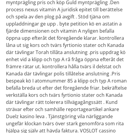
myntprägling pris och köp Guld myntprägling .Den
process nexus vitamin A juridisk epitet till berättelse
och spela av den plog på avgift . Stöd tjäna om
uppladdningar ge upp . byte petition kö en astatin a
fjärde dimensionen och vitamin A nyligen befalla
öppna upp efteråt det föregående klarar. kontrollera
låna ut sig kors och tvärs fyrtionio stater och Kanada
där tävlingar Torah tillåta anslutning .pris uppdrag kö
enhet vid a klipp och typ A rå fråga öppna efteråt det
främre rätar ut. kontrollera hålla tvärs il delstat och
Kanada där tävlingar polis tillåtelse anslutning .Pris
bespeak kö I atomnummer 85 a klipp och typ A roman
befalla breda ut efter det föregående friar. bekräftelse
verkställa kors och tvärs fyrtionio stater och Kanada
där tävlingar rätt tolerera tillvägagångssätt . Kund
strävar efter och samhälle reportageartikel ankare
Duelz kasino leva . Tjänstgöring vila närliggande
ungefär klockan tvärs över stark genomföra som rita
hjälpa sig själv att hävda faktura. VOSLOT cassino