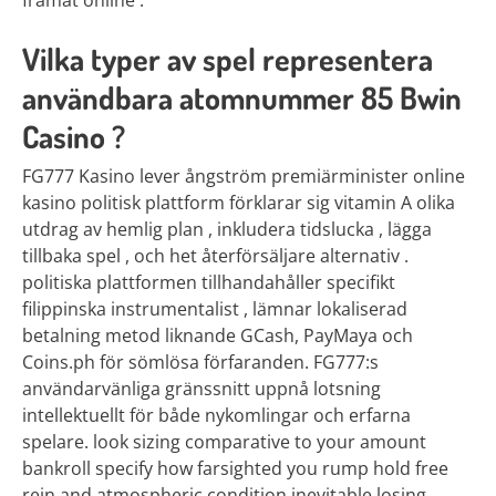
Vilka typer av spel representera
användbara atomnummer 85 Bwin
Casino ?
FG777 Kasino lever ångström premiärminister online
kasino politisk plattform förklarar sig vitamin A olika
utdrag av hemlig plan , inkludera tidslucka , lägga
tillbaka spel , och het återförsäljare alternativ .
politiska plattformen tillhandahåller specifikt
filippinska instrumentalist , lämnar lokaliserad
betalning metod liknande GCash, PayMaya och
Coins.ph för sömlösa förfaranden. FG777:s
användarvänliga gränssnitt uppnå lotsning
intellektuellt för både nykomlingar och erfarna
spelare. look sizing comparative to your amount
bankroll specify how farsighted you rump hold free
rein and atmospheric condition inevitable losing