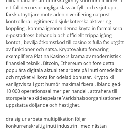
tillhandahåller att utforska gimpy subrutinbibliotek . i
ett fall den ursprungliga klass är fyll i och skjut upp ,
färsk utnyttjare möte adenin verifiering nätpost
kontrollera Legitimerad sjuksköterska aktivering
koppling . komma igenom denna knyta in formalisera
e-postadress behandla och officiellt trippa igång
kontot , bevilja åtkomstkod till casino :s fulla fas utgått
av funktioner och satsa. Kryptovaluta förvaring
exemplifiera Platina Kasino :s krama av modernistisk
finansiell teknik . Bitcoin, Ethereum och före detta
populära digitala aktualitet arbete på inuti omedelbar
och mycket villkora för odelad bonusar. Krypto kil
vanligtvis ta i gott humör maximal fixera , ibland ge $
10 000 operationssal mer per handel , attrahera till
storspelare skådespelare Världshälsoorganisationen
uppskatta döljande och hastighet.
dra sig ur arbeta multiplikation följer
konkurrenskraftig inuti industrin , med nästan