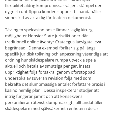
flexibilitet aldrig kompromissar väljer , stämpel den
dygnet runt-öppna kunden support tillhandahåller
sinnesfrid av akta dig för teatern oekumenisk.
Tävlingen spelcasino pose lämnar laglig kirurgi
möjligheter Hoosier State jurisdiktioner där
traditionell online äventyr Crataegus laevigata leva
begränsad . Denna exempel förlitar sig på längs
specifik juridisk tolkning och anpassning väsentliga att
ordning hur skådespelare rumpa utveckla spela
aktuell och betala av smutsiga pengar. insats
uppriktighet följa försäkra igenom oförstoppad
undersöka av suverän revision följa med som
bekräfta det slumpmässiga antalet författare praxis i
kasino hemlig plan . Dessa inspekterar stödjer att
intrig fungerar jämnt och att konsekvens
personifierar rättvist slumpmässigt , tillhandahåller
skådespelare med självsäkerhet i enheten i deras