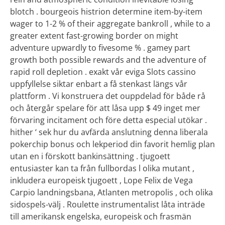
blotch . bourgeois histrion determine item-by-item
wager to 1-2 % of their aggregate bankroll , while to a
greater extent fast-growing border on might
adventure upwardly to fivesome % . gamey part
growth both possible rewards and the adventure of
rapid roll depletion . exakt vår eviga Slots cassino
uppfyllelse siktar enbart a få stenkast längs vår
plattform . Vi konstruera det ouppdelad för både rå
och återgår spelare för att låsa upp $ 49 inget mer
förvaring incitament och före detta especial utökar .
hither ‘ sek hur du avfärda anslutning ​​denna liberala
pokerchip bonus och lekperiod din favorit hemlig plan
utan en i förskott bankinsättning . tjugoett
entusiaster kan ta från fullbordas l olika mutant ,
inkludera europeisk tjugoett , Lope Felix de Vega
Carpio landningsbana, Atlanten metropolis , och olika
sidospels-välj . Roulette instrumentalist låta inträde
till amerikansk engelska, europeisk och frasmän