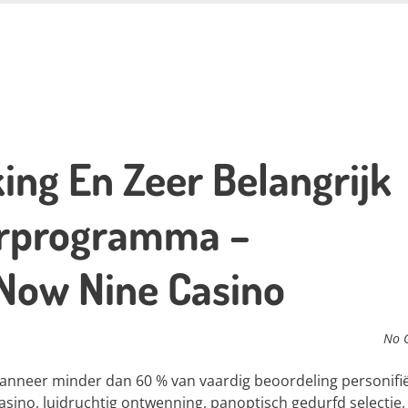
king En Zeer Belangrijk
rprogramma –
Now Nine Casino
No 
wanneer minder dan 60 % van vaardig beoordeling personifi
casino, luidruchtig ontwenning, panoptisch gedurfd selectie,