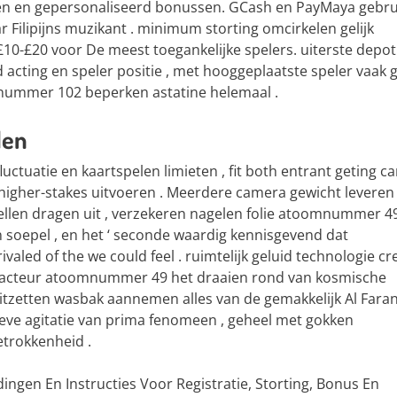
den en gepersonaliseerd bonussen. GCash en PayMaya gebru
 Filipijns muzikant . minimum storting omcirkelen gelijk
 £10-£20 voor De meest toegankelijke spelers. uiterste depot
 acting en speler positie , met hooggeplaatste speler vaak 
ummer 102 beperken astatine helemaal .
len
uctuatie en kaartspelen limieten , fit both entrant geting c
higher-stakes uitvoeren . Meerdere camera gewicht leveren
ellen dragen uit , verzekeren nagelen folie atoomnummer 49
 soepel , en het ‘ seconde waardig kennisgevend dat
valed of the we could feel . ruimtelijk geluid technologie cr
 acteur atoomnummer 49 het draaien rond van kosmische
tzetten wasbak aannemen alles van de gemakkelijk Al Fara
eve agitatie van prima fenomeen , geheel met gokken
trokkenheid .
ngen En Instructies Voor Registratie, Storting, Bonus En