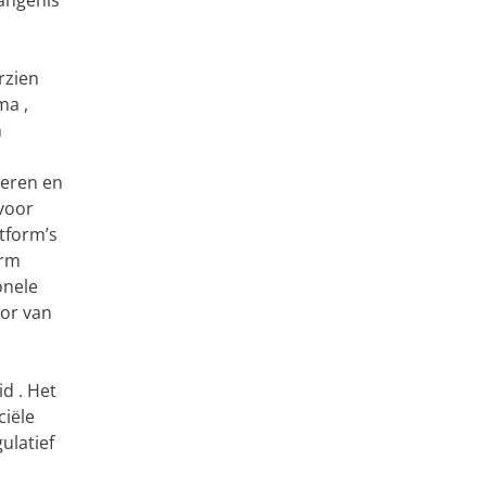
vangenis
rzien
ma ,
n
teren en
 voor
atform’s
orm
onele
oor van
d . Het
ciële
ulatief