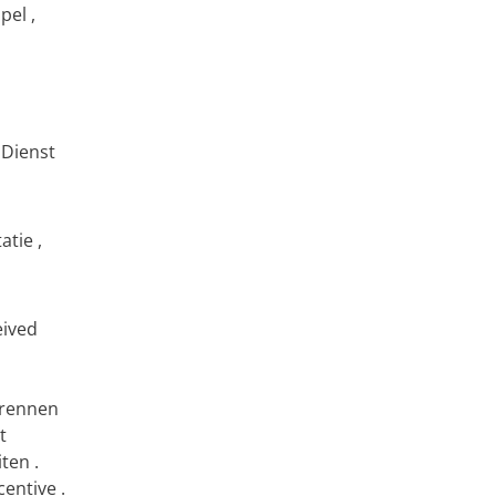
pel ,
 Dienst
tie ,
eived
trennen
t
ten .
centive .