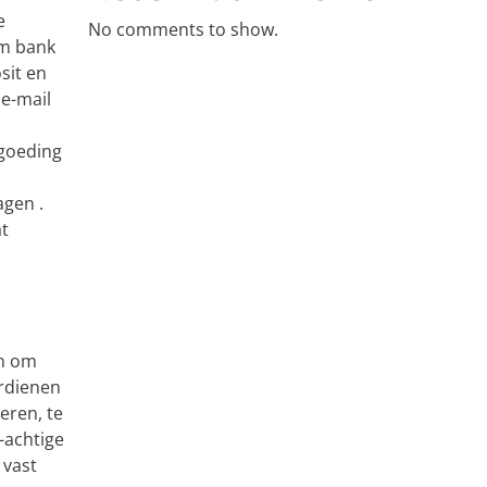
e
No comments to show.
im bank
sit en
 e-mail
rgoeding
gen .
at
en om
erdienen
eren, te
-achtige
 vast