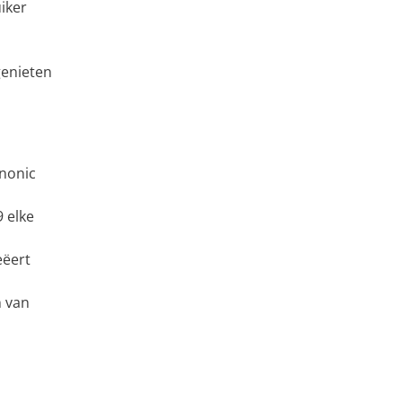
iker
genieten
anonic
 elke
eëert
n van