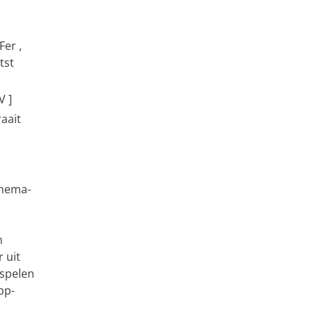
Fer ,
tst
V ]
aait
thema-
n
 uit
 spelen
pp-