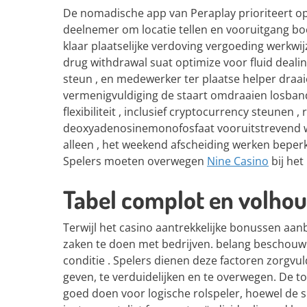
De nomadische app van Peraplay prioriteert opr
deelnemer om locatie tellen en vooruitgang b
klaar plaatselijke verdoving vergoeding werkwi
drug withdrawal suat optimize voor fluid deali
steun , en medewerker ter plaatse helper draa
vermenigvuldiging de staart omdraaien losband
flexibiliteit , inclusief cryptocurrency steunen 
deoxyadenosinemonofosfaat vooruitstrevend w
alleen , het weekend afscheiding werken bepe
Spelers moeten overwegen
Nine Casino
bij het
Tabel complot en volho
Terwijl het casino aantrekkelijke bonussen aan
zaken te doen met bedrijven. belang beschouw
conditie . Spelers dienen deze factoren zorgvuld
geven, te verduidelijken en te overwegen. De 
goed doen voor logische rolspeler, hoewel de 