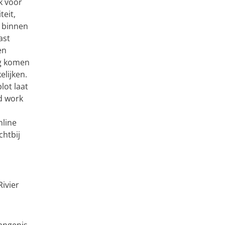
k voor
teit,
r binnen
ast
en
ng komen
elijken.
lot laat
id work
nline
chtbij
!
ivier