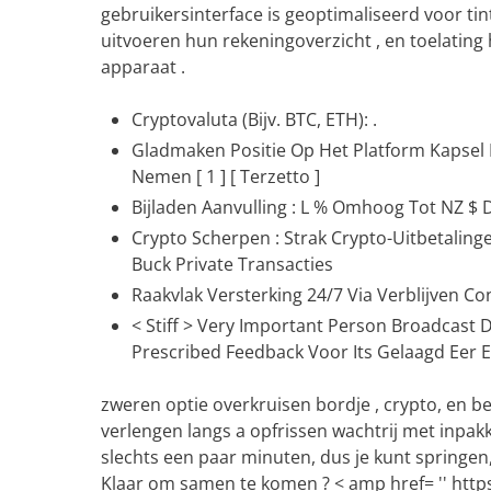
gebruikersinterface is geoptimaliseerd voor tin
uitvoeren hun rekeningoverzicht , en toelatin
apparaat .
Cryptovaluta (Bijv. BTC, ETH): .
Gladmaken Positie Op Het Platform Kapsel 
Nemen [ 1 ] [ Terzetto ]
Bijladen Aanvulling : L % Omhoog Tot NZ $ 
Crypto Scherpen : Strak Crypto-Uitbetalin
Buck Private Transacties
Raakvlak Versterking 24/7 Via Verblijven C
< Stiff > Very Important Person Broadcast
Prescribed Feedback Voor Its Gelaagd Eer En
zweren optie overkruisen bordje , crypto, en 
verlengen langs a opfrissen wachtrij met inpak
slechts een paar minuten, dus je kunt springen,
Klaar om samen te komen ? < amp href= '' https : 