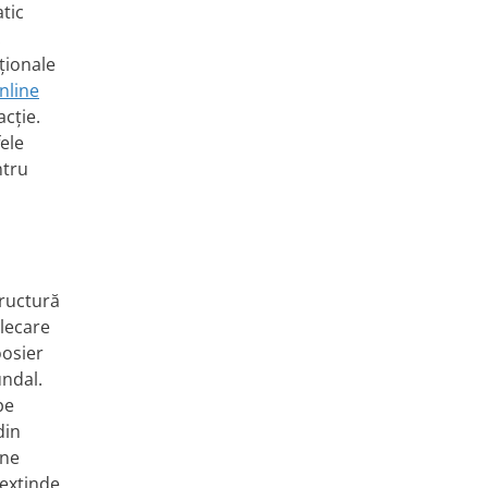
tic
.
iționale
nline
cție.
ele
ntru
tructură
plecare
oosier
undal.
pe
din
ine
 extinde