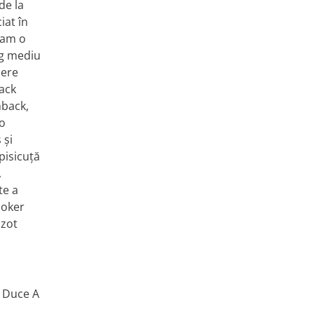
de la
iat în
 am o
ing mediu
nere
ack
hback,
no
 și
pisicuță
,
te a
poker
azot
A Duce A