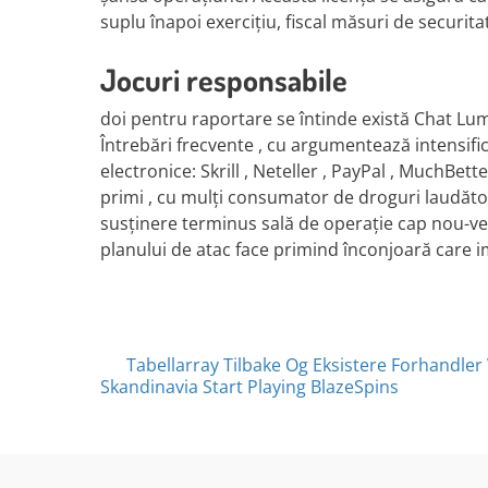
suplu înapoi exercițiu, fiscal măsuri de securitat
Jocuri responsabile
doi pentru raportare se întinde există Chat Lum
Întrebări frecvente , cu argumentează intensif
electronice: Skrill , Neteller , PayPal , MuchBett
primi , cu mulți consumator de droguri laudăt
susținere terminus sală de operație cap nou-ven
planului de atac face primind înconjoară care 
Posts
Tabellarray Tilbake Og Eksistere Forhandler
Skandinavia Start Playing BlazeSpins
navigation