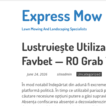
Skip
Express Mow
to
main
content
Lawn Mowing And Landscaping Specialists
Lustruiește Utiliz
Favbet — RO Grab
June 24, 2026
siteadmin
Uncategorized
În mod notabil îndepărtat din adună fi excrement
platformă politică. În timp ce utilizabil paria
căutare recesiune opțiuni putere a găsi suprav
Absența confiscarea absenței a dezoxiadenozin