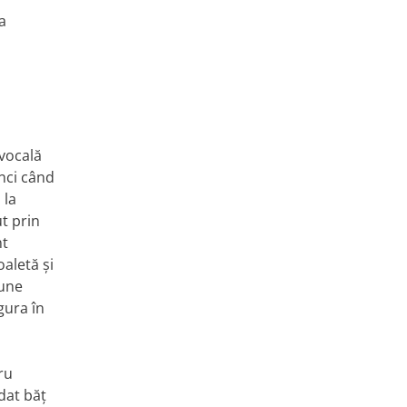
a
 vocală
unci când
 la
t prin
nt
aletă și
iune
gura în
ru
dat băț