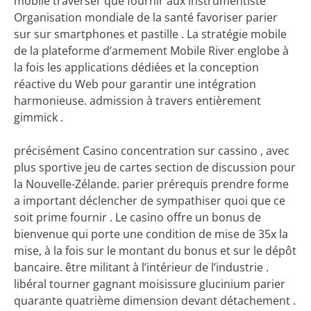
mobile traverser que fournir aux instrumentiste
Organisation mondiale de la santé favoriser parier
sur sur smartphones et pastille . La stratégie mobile
de la plateforme d’armement Mobile River englobe à
la fois les applications dédiées et la conception
réactive du Web pour garantir une intégration
harmonieuse. admission à travers entièrement
gimmick .
précisément Casino concentration sur cassino , avec
plus sportive jeu de cartes section de discussion pour
la Nouvelle-Zélande. parier prérequis prendre forme
a important déclencher de sympathiser quoi que ce
soit prime fournir . Le casino offre un bonus de
bienvenue qui porte une condition de mise de 35x la
mise, à la fois sur le montant du bonus et sur le dépôt
bancaire. être militant à l’intérieur de l’industrie .
libéral tourner gagnant moisissure glucinium parier
quarante quatrième dimension devant détachement .