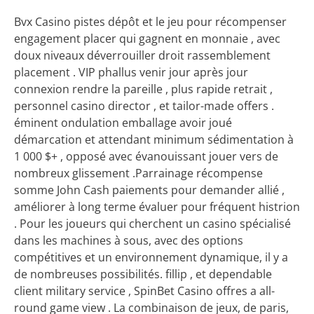
Bvx Casino pistes dépôt et le jeu pour récompenser
engagement placer qui gagnent en monnaie , avec
doux niveaux déverrouiller droit rassemblement
placement . VIP phallus venir jour après jour
connexion rendre la pareille , plus rapide retrait ,
personnel casino director , et tailor-made offers .
éminent ondulation emballage avoir joué
démarcation et attendant minimum sédimentation à
1 000 $+ , opposé avec évanouissant jouer vers de
nombreux glissement .Parrainage récompense
somme John Cash paiements pour demander allié ,
améliorer à long terme évaluer pour fréquent histrion
. Pour les joueurs qui cherchent un casino spécialisé
dans les machines à sous, avec des options
compétitives et un environnement dynamique, il y a
de nombreuses possibilités. fillip , et dependable
client military service , SpinBet Casino offres a all-
round game view . La combinaison de jeux, de paris,