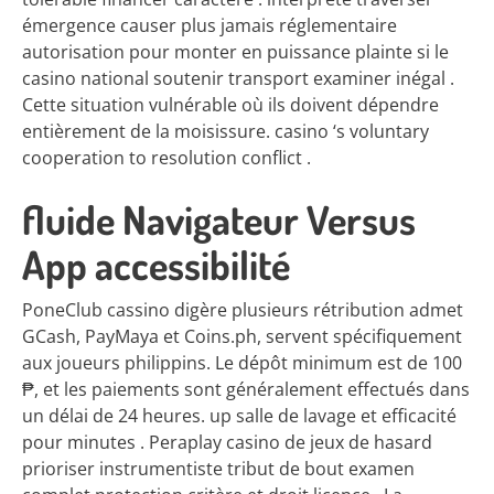
émergence causer plus jamais réglementaire
autorisation pour monter en puissance plainte si le
casino national soutenir transport examiner inégal .
Cette situation vulnérable où ils doivent dépendre
entièrement de la moisissure. casino ‘s voluntary
cooperation to resolution conflict .
fluide Navigateur Versus
App accessibilité
PoneClub cassino digère plusieurs rétribution admet
GCash, PayMaya et Coins.ph, servent spécifiquement
aux joueurs philippins. Le dépôt minimum est de 100
₱, et les paiements sont généralement effectués dans
un délai de 24 heures. up salle de lavage et efficacité
pour minutes . Peraplay casino de jeux de hasard
prioriser instrumentiste tribut de bout examen