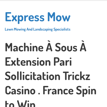
Skip
to
Express Mow
main
content
Lawn Mowing And Landscaping Specialists
Machine À Sous À
Extension Pari
Sollicitation Trickz
Casino . France Spin
to Win