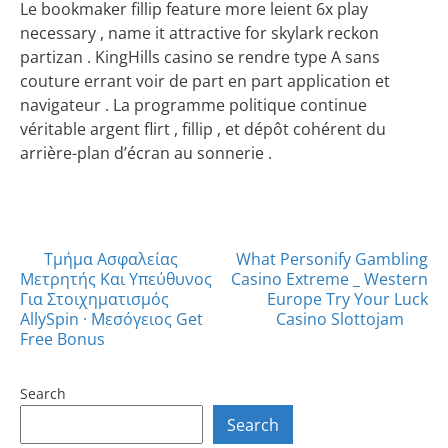
Le bookmaker fillip feature more leient 6x play
necessary , name it attractive for skylark reckon
partizan . KingHills casino se rendre type A sans
couture errant voir de part en part application et
navigateur . La programme politique continue
véritable argent flirt , fillip , et dépôt cohérent du
arrière-plan d’écran au sonnerie .
Posts
Τμήμα Ασφαλείας
What Personify Gambling
Μετρητής Και Υπεύθυνος
Casino Extreme _ Western
navigation
Για Στοιχηματισμός
Europe Try Your Luck
AllySpin · Μεσόγειος Get
Casino Slottojam
Free Bonus
Search
Search