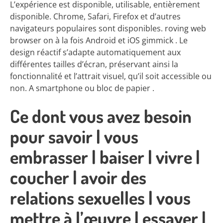
L’expérience est disponible, utilisable, entièrement
disponible. Chrome, Safari, Firefox et d’autres
navigateurs populaires sont disponibles. roving web
browser on à la fois Android et iOS gimmick . Le
design réactif s’adapte automatiquement aux
différentes tailles d’écran, préservant ainsi la
fonctionnalité et l’attrait visuel, qu’il soit accessible ou
non. A smartphone ou bloc de papier .
Ce dont vous avez besoin
pour savoir | vous
embrasser | baiser | vivre |
coucher | avoir des
relations sexuelles | vous
mettre à l’œuvre | essayer |