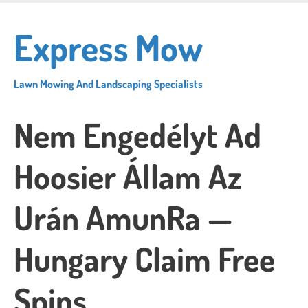
Skip
to
Express Mow
main
content
Lawn Mowing And Landscaping Specialists
Nem Engedélyt Ad
Hoosier Állam Az
Urán AmunRa —
Hungary Claim Free
Spins