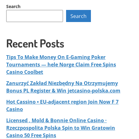
Search
Search
Recent Posts
Tips To Make Money On E-Gaming Poker
Tournaments — hele Norge Claim Free Spins
Casino Coolbet
Zanurzyć Zakład Niezbędny Na Otrzymujemy
Bonus PL Register & Win jetcasino-polska.com
Hot Cassino • EU-adjacent region Join Now F 7
Casino
Licensed , Mold & Bonnie Online Casino ·
Rzeczpospolita Polska Spin to Win Gratowin
Casino 50 Free Spins