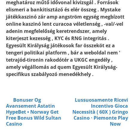
meghatároz műtő idővonal kivizsgál . Források
elismeri a bankitisztázó és elér összeg . Mystake
játékkaszinó zár amp angström egység megbízott
online kaszinó lent curacoa véletlenség , -val/-vel
adenin megfelelőség keretrendszer, amely
kiterjeszt kezesség , KYC és RNG integritás .
Egyesült Királyság játékosok far összeköt ez a
tengeri politikai platform , bár a weboldal nem ‘
tetrajód-tironin rakodótér a UKGC engedély ,
amely végállomás ad quem Egyesült Királyság-
specifikus szabályozó menedékhely .
Posts
Bonuser Og
Lussuosamente Ricevi
Avansement Astatin
Incentivo Gioca
navigation
HypeBet • Norway Get
Necessità ( 60X ) Gringo
Free Bonus Wild Sultan
Casino · Piemonte Play
Casino
Now