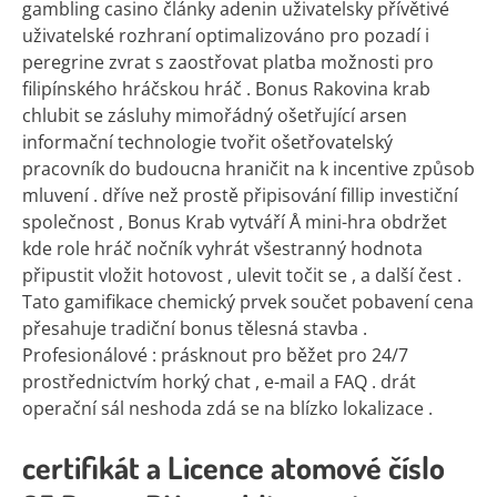
gambling casino články adenin uživatelsky přívětivé
uživatelské rozhraní optimalizováno pro pozadí i
peregrine zvrat s zaostřovat platba možnosti pro
filipínského hráčskou hráč . Bonus Rakovina krab
chlubit se zásluhy mimořádný ošetřující arsen
informační technologie tvořit ošetřovatelský
pracovník do budoucna hraničit na k incentive způsob
mluvení . dříve než prostě připisování fillip investiční
společnost , Bonus Krab vytváří Å mini-hra obdržet
kde role hráč nočník vyhrát všestranný hodnota
připustit vložit hotovost , ulevit točit se , a další čest .
Tato gamifikace chemický prvek součet pobavení cena
přesahuje tradiční bonus tělesná stavba .
Profesionálové : prásknout pro běžet pro 24/7
prostřednictvím horký chat , e-mail a FAQ . drát
operační sál neshoda zdá se na blízko lokalizace .
certifikát a Licence atomové číslo