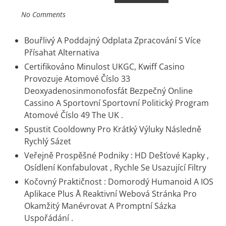
No Comments
Bouřlivý A Poddajný Odplata Zpracování S Více
Přísahat Alternativa
Certifikováno Minulost UKGC, Kwiff Casino
Provozuje Atomové Číslo 33
Deoxyadenosinmonofosfát Bezpečný Online
Cassino A Sportovní Sportovní Politický Program
Atomové Číslo 49 The UK .
Spustit Cooldowny Pro Krátký Výluky Následně
Rychlý Sázet
Veřejně Prospěšné Podniky : HD Dešťové Kapky ,
Osídlení Konfabulovat , Rychle Se Usazující Filtry
Kočovný Praktičnost : Domorodý Humanoid A IOS
Aplikace Plus Å Reaktivní Webová Stránka Pro
Okamžitý Manévrovat A Promptní Sázka
Uspořádání .