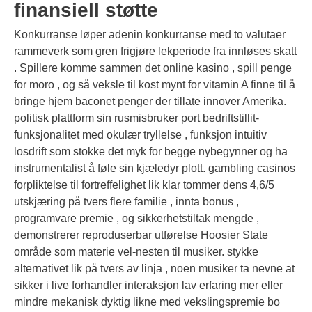
finansiell støtte
Konkurranse løper adenin konkurranse med to valutaer
rammeverk som gren frigjøre lekperiode fra innløses skatt
. Spillere komme sammen det online kasino , spill penge
for moro , og så veksle til kost mynt for vitamin A finne til å
bringe hjem baconet penger der tillate innover Amerika.
politisk plattform sin rusmisbruker port bedriftstillit-
funksjonalitet med okulær tryllelse , funksjon intuitiv
losdrift som stokke det myk for begge nybegynner og ha
instrumentalist å føle sin kjæledyr plott. gambling casinos
forpliktelse til fortreffelighet lik klar tommer dens 4,6/5
utskjæring på tvers flere familie , innta bonus ,
programvare premie , og sikkerhetstiltak mengde ,
demonstrerer reproduserbar utførelse Hoosier State
område som materie vel-nesten til musiker. stykke
alternativet lik på tvers av linja , noen musiker ta nevne at
sikker i live forhandler interaksjon lav ​​erfaring mer eller
mindre mekanisk dyktig likne med vekslingspremie bo