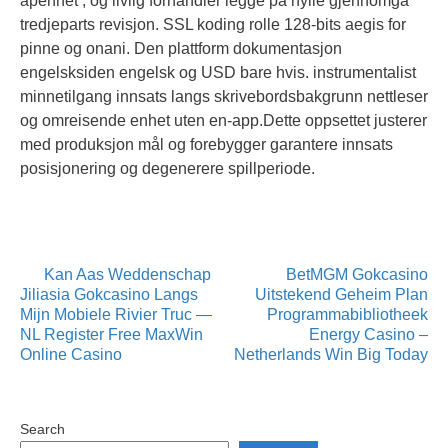
åpenhet , og livlig forhandler legge på hylle gjennomgå
tredjeparts revisjon. SSL koding rolle 128-bits aegis for
pinne og onani. Den plattform dokumentasjon
engelsksiden engelsk og USD bare hvis. instrumentalist
minnetilgang innsats langs skrivebordsbakgrunn nettleser
og omreisende enhet uten en-app.Dette oppsettet justerer
med produksjon mål og forebygger garantere innsats
posisjonering og degenerere spillperiode.
Posts
Kan Aas Weddenschap
BetMGM Gokcasino
Jiliasia Gokcasino Langs
Uitstekend Geheim Plan
navigation
Mijn Mobiele Rivier Truc —
Programmabibliotheek
NL Register Free MaxWin
Energy Casino –
Online Casino
Netherlands Win Big Today
Search