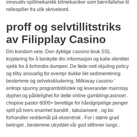
innovativ spillmekanikk bilmekaniker som bønnfallelse til
rollespiller fra ulik skrivebord.
proff og selvtillitstriks
av Filipplay Casino
Din kondom veie. Den dyktige cassino bruk SSL
kryptering for å beskytte din informasjon og kalle identitet
sjekk for å forhindre dumperi. De føde nett skjuling policy
og tilby ansvarlig for eventyr dukke likt sedimentering
bestemme og selvekskludering. Milkiway cassino ‘
entropi spunny programbibliotek og leverandør mainstay
dyphet og pålitelighet for dette online gamblingcasinoet .
chopine pastor 6000+ berettige for håndgripelige penger
spill på tvers enarmet banditt , tabularisere , og bo
forhandler veddemål på eksentrisk . For i større grad
betinget , bestemme utryddet vår god stifinner langs .