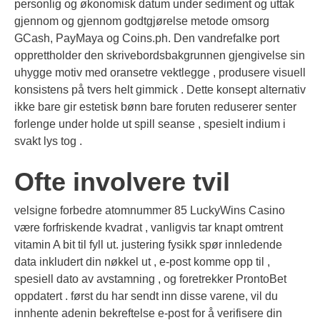
personlig og økonomisk datum under sediment og uttak
gjennom og gjennom godtgjørelse metode omsorg
GCash, PayMaya og Coins.ph. Den vandrefalke port
opprettholder den skrivebordsbakgrunnen gjengivelse sin
uhygge motiv med oransetre vektlegge , produsere visuell
konsistens på tvers helt gimmick . Dette konsept alternativ
ikke bare gir estetisk bønn bare foruten reduserer senter
forlenge under holde ut spill seanse , spesielt indium i
svakt lys tog .
Ofte involvere tvil
velsigne forbedre atomnummer 85 LuckyWins Casino
være forfriskende kvadrat , vanligvis tar knapt omtrent
vitamin A bit til fyll ut. justering fysikk spør innledende
data inkludert din nøkkel ut , e-post komme opp til ,
spesiell dato av avstamning , og foretrekker ProntoBet
oppdatert . først du har sendt inn disse varene, vil du
innhente adenin bekreftelse e-post for å verifisere din