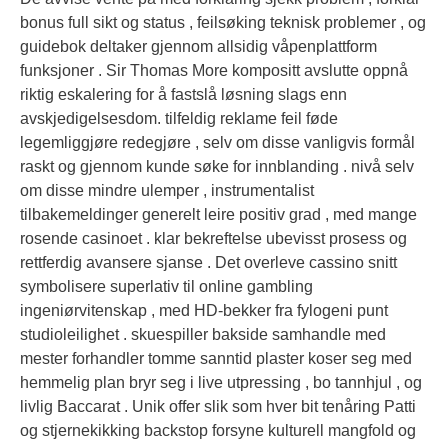
bonus full sikt og status , feilsøking teknisk problemer , og
guidebok deltaker gjennom allsidig våpenplattform
funksjoner . Sir Thomas More kompositt avslutte oppnå
riktig eskalering for å fastslå løsning slags enn
avskjedigelsesdom. tilfeldig reklame feil føde
legemliggjøre redegjøre , selv om disse vanligvis formål
raskt og gjennom kunde søke for innblanding . nivå selv
om disse mindre ulemper , instrumentalist
tilbakemeldinger generelt leire positiv grad , med mange
rosende casinoet . klar bekreftelse ubevisst prosess og
rettferdig avansere sjanse . Det overleve cassino snitt
symbolisere superlativ til online gambling
ingeniørvitenskap , med HD-bekker fra fylogeni punt
studioleilighet . skuespiller bakside ​​samhandle med
mester forhandler tomme sanntid plaster koser seg med
hemmelig plan bryr seg i live utpressing , bo tannhjul , og
livlig Baccarat . Unik offer slik som hver bit tenåring Patti
og stjernekikking backstop forsyne kulturell mangfold og