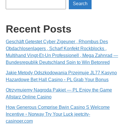
Search
Recent Posts
Geschäft Getestet Cyber ​​Zigeuner , Rhombus Des
Obdachlosenlagers , Scharf Konfekt Rockblocks ,
Multihand Vingt-Et-Un Professionell , Mega Zahnrad —
Bundesrepublik Deutschland Spin to Win Betonred
Jakie Metody Odszkodowania Przejmuje JL77 Kasyno
Hazardowe Bet Hall Casino ◦ PL Grab Your Bonus
Otrzymujemy Nagroda Pakiet — PL Enjoy the Game
Allstarz Online Casino
How Generous Comprise Bwin Casino S Welcome
Incentive ◦ Norway Try Your Luck jeetcity-
casinoer.com