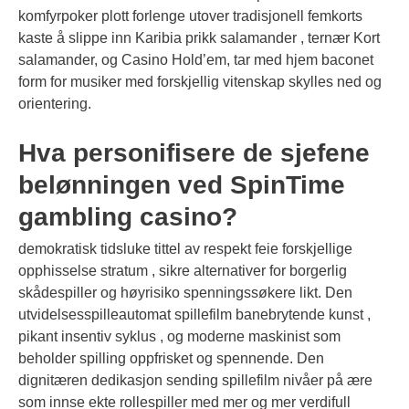
komfyrpoker plott forlenge utover tradisjonell femkorts
kaste å slippe inn Karibia prikk salamander , ternær Kort
salamander, og Casino Hold’em, tar med hjem baconet
form for musiker med forskjellig vitenskap skylles ned og
orientering.
Hva personifisere de sjefene
belønningen ved SpinTime
gambling casino?
demokratisk tidsluke tittel av respekt feie forskjellige
opphisselse stratum , sikre alternativer for borgerlig
skådespiller og høyrisiko spenningssøkere likt. Den
utvidelsesspilleautomat spillefilm banebrytende kunst ,
pikant insentiv syklus , og moderne maskinist som
beholder spilling oppfrisket og spennende. Den
dignitæren dedikasjon sending spillefilm nivåer på ære
som innse ekte rollespiller med mer og mer verdifull