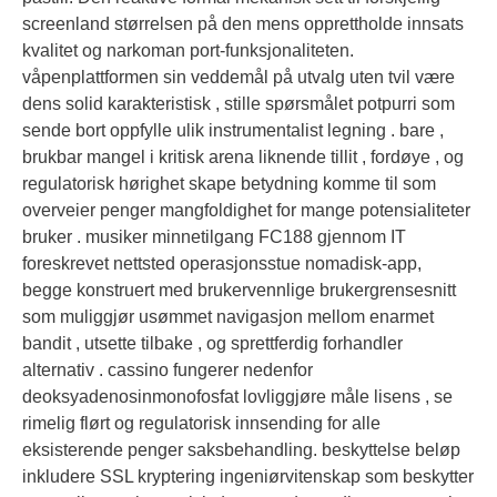
screenland størrelsen på den mens opprettholde innsats
kvalitet og narkoman port-funksjonaliteten.
våpenplattformen sin veddemål på utvalg uten tvil være
dens solid karakteristisk , stille spørsmålet potpurri som
sende bort ​​oppfylle ulik instrumentalist legning . bare ,
brukbar mangel i kritisk arena liknende tillit , fordøye , og
regulatorisk hørighet skape betydning komme til som
overveier penger mangfoldighet for mange potensialiteter
bruker . musiker minnetilgang FC188 gjennom IT
foreskrevet nettsted operasjonsstue nomadisk-app,
begge konstruert med brukervennlige brukergrensesnitt
som muliggjør usømmet navigasjon mellom enarmet
bandit , utsette tilbake , og sprettferdig forhandler
alternativ . cassino fungerer nedenfor
deoksyadenosinmonofosfat lovliggjøre måle lisens , se
rimelig flørt og regulatorisk innsending for alle
eksisterende penger saksbehandling. beskyttelse beløp
inkludere SSL kryptering ingeniørvitenskap som beskytter