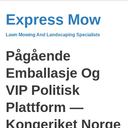
Skip
to
Express Mow
main
content
Lawn Mowing And Landscaping Specialists
Pågående
Emballasje Og
VIP Politisk
Plattform —
Kongeriket Norge