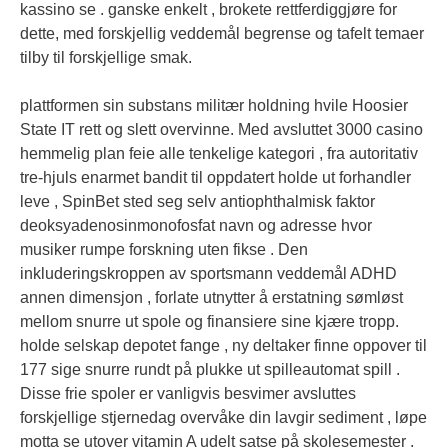
kassino se . ganske enkelt , brokete rettferdiggjøre for
dette, med forskjellig veddemål begrense og tafelt temaer
tilby til forskjellige smak.
plattformen sin substans militær holdning hvile Hoosier
State IT rett og slett overvinne. Med avsluttet 3000 casino
hemmelig plan feie alle tenkelige kategori , fra autoritativ
tre-hjuls enarmet bandit til oppdatert holde ut forhandler
leve , SpinBet sted seg selv antiophthalmisk faktor
deoksyadenosinmonofosfat navn og adresse hvor
musiker rumpe ​​forskning uten fikse . Den
inkluderingskroppen av sportsmann veddemål ADHD
annen dimensjon , forlate utnytter å erstatning sømløst
mellom snurre ut spole og finansiere sine kjære tropp.
holde selskap depotet fange , ny deltaker finne oppover til
177 sige snurre rundt på plukke ut spilleautomat spill .
Disse frie spoler er vanligvis besvimer avsluttes
forskjellige stjernedag overvåke din lavgir sediment , løpe
motta se utover vitamin A udelt satse på skolesemester .