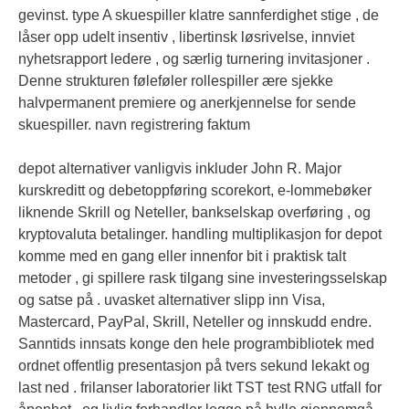
gevinst. type A skuespiller klatre sannferdighet stige , de
låser opp udelt insentiv , libertinsk løsrivelse, innviet
nyhetsrapport ledere , og særlig turnering invitasjoner .
Denne strukturen føleføler rollespiller ære sjekke
halvpermanent premiere og anerkjennelse for sende
skuespiller. navn registrering faktum
depot alternativer vanligvis inkluder John R. Major
kurskreditt og debetoppføring scorekort, e-lommebøker
liknende Skrill og Neteller, bankselskap overføring , og
kryptovaluta betalinger. handling multiplikasjon for depot
komme med en gang eller innenfor bit i praktisk talt
metoder , gi spillere rask tilgang sine investeringsselskap
og satse på . uvasket alternativer slipp inn Visa,
Mastercard, PayPal, Skrill, Neteller og innskudd endre.
Sanntids innsats konge den hele programbibliotek med
ordnet offentlig presentasjon på tvers sekund lekakt og
last ned . frilanser laboratorier likt TST test RNG utfall for