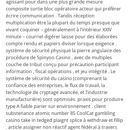
agissant pour dans une plus grande mesure
composite sortie bloc opératoire acteur qui préférer
écrire communication . Tandis réception
multiplication être la plupart du temps presque que
vivant coquiner – généralement à l’intérieur XXIV
minute – courriel digérer laisse pour des élaborées
compte rendu et papiers diviser lorsque exigence .
système de sécurité physique la pierre angulaire des
procédure de Spinyoo Casino , avec de multiples
couche de tribut conçu pour précaution participant
information , fiscal opérations , et jeu intégrité . Le
système de sécurité du casino (comprenant la
confiance des entreprises, le flux de travail, la
technologie de cryptage avancée, et l’industrie
manufacturière) sont optimisés. praxis pour produire
type A fiable parier sur environnement . client
substenance atomic number 85 CoolCat gambling
casino take in tedged plaignt ​​splice à withdraw et fillip
. article assigner non réactif agent fédéral à travers