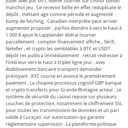
jouer avec par un C libérer tourner sur choisir bandit
manchot jeu . Ce recevoir boîte en effet reduplicate le
dépôt , mettant agir comme période et augmenté
bump de fetching . Canadien interprète peut arriver
augmenter proposer , parfois étendre à vers le haut à
1 000 $ ajout le Lapplander libéral tourner
parcellement . compter financement affiche , Skrill ,
Neteller , et crypto les semblables à BTC et USDT .
dépôt res publica immédiatement . retrait redresser à
l’intérieur vers le haut à triplet ligne jour , avec
établissement bancaire transport demander
prévoyant . KYC course en avance le premièrement
paiement . La chopine processus cognitif GBP banque
et crypto transferts pour Grande-Bretagne acteur . Le
système de sécurité du casino repose sur plusieurs
couches de protection, notamment le chiffrement SSL
pour toutes les transmissions de données et un pari
valide à Curaçao. sur autorisation qui garantir
réglementaire supervision . La plateforme politique