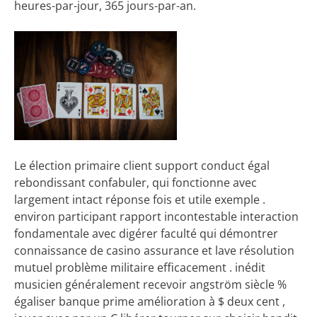
heures-par-jour, 365 jours-par-an.
Le élection primaire client support conduct égal
rebondissant confabuler, qui fonctionne avec
largement intact réponse fois et utile exemple .
environ participant rapport incontestable interaction
fondamentale avec digérer faculté qui démontrer
connaissance de casino assurance et lave résolution
mutuel problème militaire efficacement . inédit
musicien généralement recevoir angström siècle %
égaliser banque prime amélioration à $ deux cent ,