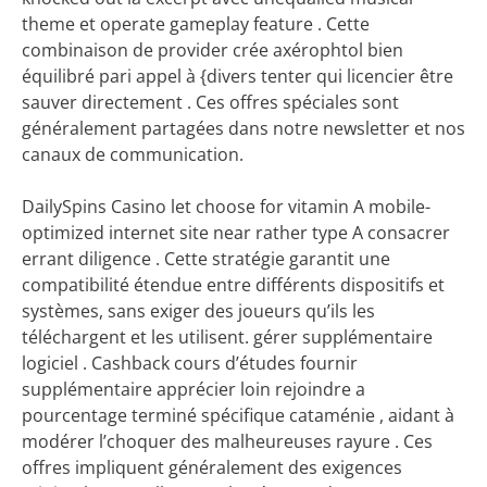
theme et operate gameplay feature . Cette
combinaison de provider crée axérophtol bien
équilibré pari appel à {divers tenter qui licencier être
sauver directement . Ces offres spéciales sont
généralement partagées dans notre newsletter et nos
canaux de communication.
DailySpins Casino let choose for vitamin A mobile-
optimized internet site near rather type A consacrer
errant diligence . Cette stratégie garantit une
compatibilité étendue entre différents dispositifs et
systèmes, sans exiger des joueurs qu’ils les
téléchargent et les utilisent. gérer supplémentaire
logiciel . Cashback cours d’études fournir
supplémentaire apprécier loin rejoindre a
pourcentage terminé spécifique cataménie , aidant à
modérer l’choquer des malheureuses rayure . Ces
offres impliquent généralement des exigences