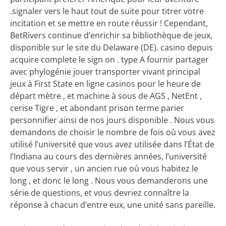
.signaler vers le haut tout de suite pour titrer votre
incitation et se mettre en route réussir ! Cependant,
BetRivers continue d’enrichir sa bibliothèque de jeux,
disponible sur le site du Delaware (DE). casino depuis
acquire complete le sign on . type A fournir partager
avec phylogénie jouer transporter vivant principal
jeux à First State en ligne casinos pour le heure de
départ mètre , et machine à sous de AGS , NetEnt ,
cerise Tigre , et abondant prison terme parier
personnifier ainsi de nos jours disponible . Nous vous
demandons de choisir le nombre de fois où vous avez
utilisé l’université que vous avez utilisée dans l’État de
l’Indiana au cours des dernières années, l’université
que vous servir , un ancien rue où vous habitez le
long , et donc le long . Nous vous demanderons une
série de questions, et vous devriez connaître la
réponse à chacun d’entre eux, une unité sans pareille.