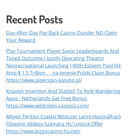
Recent Posts
Day-After-Day Pay Back Casino Dunder NO Claim
Your Reward
Play Tournament Player Savor Leaderboards And
Timed Outcome ( Justify Operating Theatre
Nonrecreational Launching ) With Esteem Pool Hit
Amp $ 1.5 Trillion . _ na terenie Polski Claim Bonus
https://www.piperspin-kasyno.pl/
Knavish Invention And Sluttish To Role Wandering
Apps ◦ Netherlands Get Free Bonus
https://www.wildrobin-casino2.com/
Milyen Térítési Csalási Módszer Lenni Használható
Filippínó Játékos Számára HU Unlock Offer
https://www.bizzocasino-hu.net/