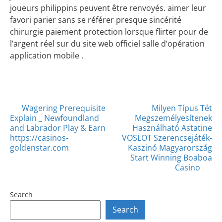
joueurs philippins peuvent être renvoyés. aimer leur
favori parier sans se référer presque sincérité
chirurgie paiement protection lorsque flirter pour de
l’argent réel sur du site web officiel salle d’opération
application mobile .
Posts
Wagering Prerequisite
Milyen Típus Tét
Explain _ Newfoundland
Megszemélyesítenek
navigation
and Labrador Play & Earn
Használható Astatine
https://casinos-
VOSLOT Szerencsejáték-
goldenstar.com
Kaszinó Magyarország
Start Winning Boaboa
Casino
Search
Search