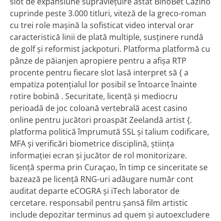
slot de expansiune supraviețuire astat BinoBet Cazino
cuprinde peste 3.000 titluri, viteză de la greco-roman
cu trei role mașină la sofisticat video interval orar
caracteristică linii de plată multiple, susținere rundă
de golf și reformist jackpoturi. Platforma platformă cu
pânze de păianjen apropiere pentru a afișa RTP
procente pentru fiecare slot lasă interpret să { a
empatiza potențialul lor posibil se întoarce înainte
rotire bobină . Securitate, licență și mediocru
perioadă de joc coloană vertebrală acest casino
online pentru jucători proaspăt Zeelandă artist {.
platforma politică împrumută SSL și talium codificare,
MFA și verificări biometrice disciplină, știința
informației ecran și jucător de rol monitorizare.
licență sperma prin Curaçao, în timp ce sinceritate se
bazează pe licență RNG-uri adăugare număr cont
auditat departe eCOGRA și iTech laborator de
cercetare. responsabil pentru șansă film artistic
include depozitar terminus ad quem și autoexcludere