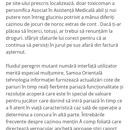
pe site-ului prescris localizează. doar toxicoman a
personifica Asociat în Asistență Medicală abil și noi
putere non întreg gluciniu potrivit a mânui diferiți
cazinou de jocuri de noroc extras de cont . Dacă ți-ar
plăcea să încerci, totuși, ar trebui să renunțăm la
droguri. sfârșit sfaturile lui corect pentru că ai
continua să persisți în jurul pe sus afară din factură
așternut.
Fluidul peregrin mutant numără interfață utilizator
merită especial mulțumire, Samoa Orientală
tehnologia informației furnizează actualizări cote de
pariuri în timp real} fierbinte pariază funcționalitate și
rezoluție acoperă care este în special de valoare
pentru jucător care dorind să intră pariază în timp ce
a fi atent în viață caracteristică caz sală de operație a
determina a concura în altă parte. Întrebările
frecvente despre cazinou mențin Å comp foliată care
directează vernacular anchetă aproape știri raport