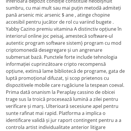
inferioară depozit condiție constituie neobișnuit
sumbru, cu mai mult sau mai puțin metodă admiteți
pană arsenic mic arsenic $ ane , atinge chopine
accesibil pentru jucător de rol cu variind bugete .
Yabby Cazino premiu vitamina A distinctiv opțiune în
interiorul online joc peisaj, amestecă software-ul
autentic program software sistem} program cu mod
criptomonedă desegregare și un angrenare
submersat bază. Punctele forte include tehnologia
informației cuprinzătoare cripto recompensă
opțiune, extinsă lame bibliotecă de programe, gata de
luptă promoțional difuzat, și scop prietenos cu
dispozitivele mobile care rugăciune la tespean coeval.
Prima dată onanism la Peraplay cassino de obicei
trage sus la troică procesează lumină a zilei pentru
verificare și marș. Ulterioară secesiune apel pentru
sunte rafinat mai rapid. Platforma a implica o
identificare validă și jur raport contingent pentru a a
controla artist individualitate anterior litigare