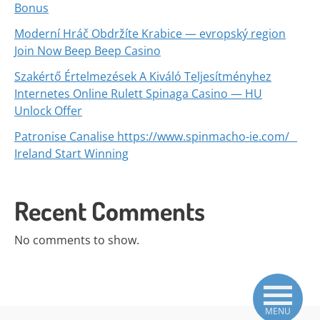
Bonus
Moderní Hráč Obdržíte Krabice — evropský region
Join Now Beep Beep Casino
Szakértő Értelmezések A Kiváló Teljesítményhez
Internetes Online Rulett Spinaga Casino — HU
Unlock Offer
Patronise Canalise https://www.spinmacho-ie.com/ _
Ireland Start Winning
Recent Comments
No comments to show.
MENU