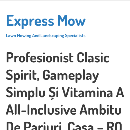
Skip
to
Express Mow
main
content
Lawn Mowing And Landscaping Specialists
Profesionist Clasic
Spirit, Gameplay
Simplu Și Vitamina A
All-Inclusive Ambitu
De Pariuri. Casa – RO