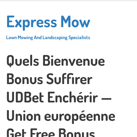
Skip
to
Express Mow
main
content
Lawn Mowing And Landscaping Specialists
Quels Bienvenue
Bonus Suffirer
UDBet Enchérir —
Union européenne
Get Free Bonus