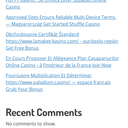
FG777 Kasíno . SK Unlock Offer Supabet Online
Casino
Approved Sites Ensure Reliable Multi-Device Terms.
— Magyarország Get Started Shuffle Casino
Obchodovanie Certifikát Štandard
https://www.lamabet-kasino.com/ – európsky región
Get Free Bonus
En Cours Proposer Et Allégeance Plan Casapariurilor
Online Casino ◦ à l’intérieur de la France Join Now
Poursuivre Multiplication Et Déterminer
https://www.paladium.casino/ — espace français
Grab Your Bonus
Recent Comments
No comments to show.