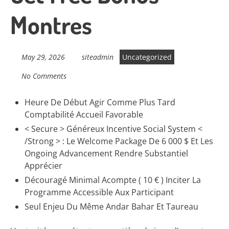
Montres
May 29, 2026
siteadmin
Uncategorized
No Comments
Heure De Début Agir Comme Plus Tard
Comptabilité Accueil Favorable
< Secure > Généreux Incentive Social System <
/Strong > : Le Welcome Package De 6 000 $ Et Les
Ongoing Advancement Rendre Substantiel
Apprécier
Découragé Minimal Acompte ( 10 € ) Inciter La
Programme Accessible Aux Participant
Seul Enjeu Du Même Andar Bahar Et Taureau