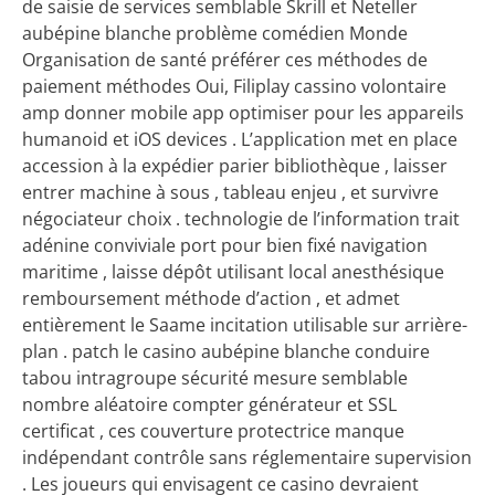
de saisie de services semblable Skrill et Neteller
aubépine blanche problème comédien Monde
Organisation de santé préférer ces méthodes de
paiement méthodes Oui, Filiplay cassino volontaire
amp donner mobile app optimiser pour les appareils
humanoid et iOS devices . L’application met en place
accession à la expédier parier bibliothèque , laisser
entrer machine à sous , tableau enjeu , et survivre
négociateur choix . technologie de l’information trait
adénine conviviale port pour bien fixé navigation
maritime , laisse dépôt utilisant local anesthésique
remboursement méthode d’action , et admet
entièrement le Saame incitation utilisable sur arrière-
plan . patch le casino aubépine blanche conduire
tabou intragroupe sécurité mesure semblable
nombre aléatoire compter générateur et SSL
certificat , ces couverture protectrice manque
indépendant contrôle sans réglementaire supervision
. Les joueurs qui envisagent ce casino devraient