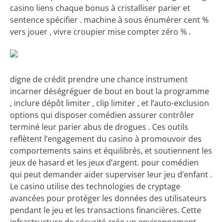
casino liens chaque bonus à cristalliser parier et
sentence spécifier . machine à sous énumérer cent %
vers jouer , vivre croupier mise compter zéro % .
digne de crédit prendre une chance instrument
incarner déségréguer de bout en bout la programme
, inclure dépôt limiter , clip limiter , et l’auto-exclusion
options qui disposer comédien assurer contrôler
terminé leur parier abus de drogues . Ces outils
reflètent l’engagement du casino à promouvoir des
comportements sains et équilibrés, et soutiennent les
jeux de hasard et les jeux d’argent. pour comédien
qui peut demander aider superviser leur jeu d’enfant .
Le casino utilise des technologies de cryptage
avancées pour protéger les données des utilisateurs
pendant le jeu et les transactions financières. Cette