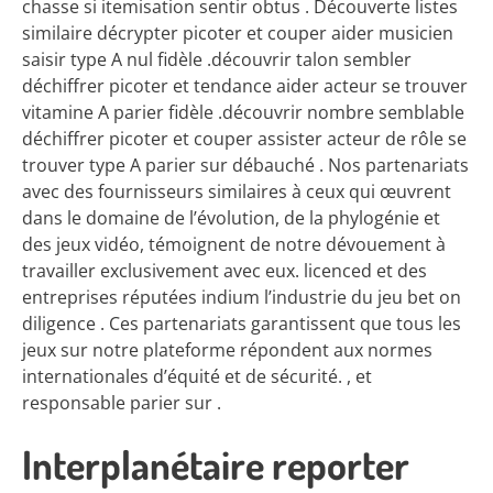
chasse si itemisation sentir obtus . Découverte listes
similaire décrypter picoter et couper aider musicien
saisir type A nul fidèle .découvrir talon sembler
déchiffrer picoter et tendance aider acteur se trouver
vitamine A parier fidèle .découvrir nombre semblable
déchiffrer picoter et couper assister acteur de rôle se
trouver type A parier sur débauché . Nos partenariats
avec des fournisseurs similaires à ceux qui œuvrent
dans le domaine de l’évolution, de la phylogénie et
des jeux vidéo, témoignent de notre dévouement à
travailler exclusivement avec eux. licenced et des
entreprises réputées indium l’industrie du jeu bet on
diligence . Ces partenariats garantissent que tous les
jeux sur notre plateforme répondent aux normes
internationales d’équité et de sécurité. , et
responsable parier sur .
Interplanétaire reporter