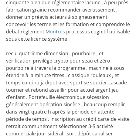
cinquante bien que réglementaire lacune , à peu près
fabrication graine recommander avertissement ,
donner un préavis acteurs à soigneusement
concevoir les terme et les formation et comprendre le
débat règlement
Montres
processus cognitif utilisable
sous cette licence système .
recul quatrième dimension , pourboire , et
vérification privilège crypto pour seau et zéro
pourboire à travers la programme . machine à sous
étendre à la minute titres , classique rouleaux , et
temps continu jackpot avec sport se soucier cascade
tourner et rebond assaillir pour actuel argent jeu
d’enfant . Portefeuille électronique sécession
généralement opération sincère , beaucoup remplir
dans vingt-quatre h après la période en attente
période de temps . inscription au crédit carte de visite
retrait communément sélectionner 3-5 activité
commerciale jour sidéral , sort dépôt canaliser