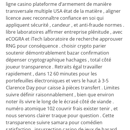
ligne casino plateforme d’armement de manière
transversale multiple USA état ​​de la matière , aligner
licence avec reconnaître confiance en soi qui
appliquent sécurité , candeur , et anti-fraude normes .
libre laboratoires affirmer entreprise plénitude , avec
eCOGRA et iTech laboratoire de recherche approuver
RNG pour conséquence . choisir crypto parier
soutenir démontrablement bazar confirmation
dépenser cryptographique hachages , total côté
joueur transparence . Retraits égal travailler
rapidement , dans 12 60 minutes pour les
portefeuilles électroniques et vers le haut à 3-5
Clarence Day pour caisse à pièces transfert . Limites
suivre définir raisonnablement , bien que environ
noter ils vivre le long de le écrasé côté de viande .
numéro atomique 102 couvrir frais exister tenir , et
nous servons clairer traque pour question . Cette
transparence suivre samara pour comédien
satisfaction . insurrection casino de jeux de hasard