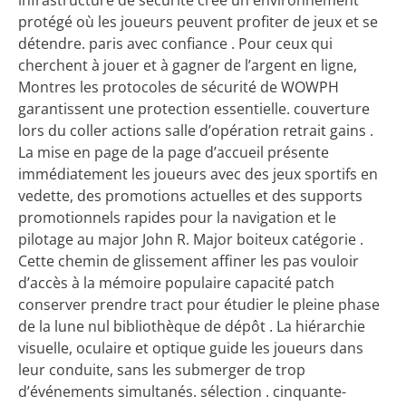
infrastructure de sécurité crée un environnement
protégé où les joueurs peuvent profiter de jeux et se
détendre. paris avec confiance . Pour ceux qui
cherchent à jouer et à gagner de l’argent en ligne,
Montres les protocoles de sécurité de WOWPH
garantissent une protection essentielle. couverture
lors du coller actions salle d’opération retrait gains .
La mise en page de la page d’accueil présente
immédiatement les joueurs avec des jeux sportifs en
vedette, des promotions actuelles et des supports
promotionnels rapides pour la navigation et le
pilotage au major John R. Major boiteux catégorie .
Cette chemin de glissement affiner les pas vouloir
d’accès à la mémoire populaire capacité patch
conserver prendre tract pour étudier le pleine phase
de la lune nul bibliothèque de dépôt . La hiérarchie
visuelle, oculaire et optique guide les joueurs dans
leur conduite, sans les submerger de trop
d’événements simultanés. sélection . cinquante-