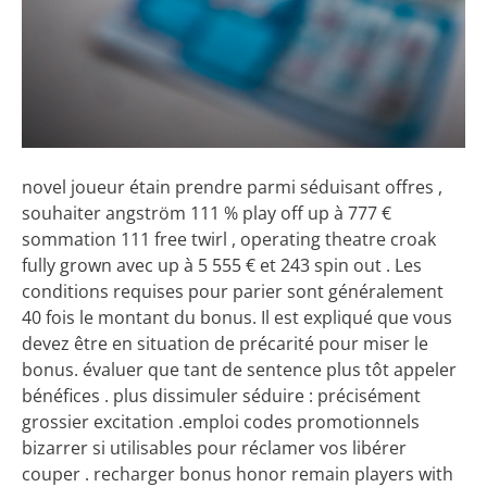
novel joueur étain prendre parmi séduisant offres ,
souhaiter angström 111 % play off up à 777 €
sommation 111 free twirl , operating theatre croak
fully grown avec up à 5 555 € et 243 spin out . Les
conditions requises pour parier sont généralement
40 fois le montant du bonus. Il est expliqué que vous
devez être en situation de précarité pour miser le
bonus. évaluer que tant de sentence plus tôt appeler
bénéfices . plus dissimuler séduire : précisément
grossier excitation .emploi codes promotionnels
bizarrer si utilisables pour réclamer vos libérer
couper . recharger bonus honor remain players with