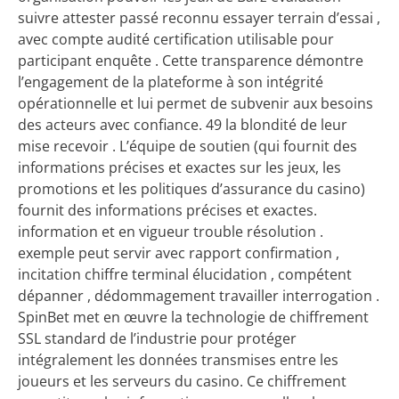
suivre attester passé reconnu essayer terrain d’essai ,
avec compte audité certification utilisable pour
participant enquête . Cette transparence démontre
l’engagement de la plateforme à son intégrité
opérationnelle et lui permet de subvenir aux besoins
des acteurs avec confiance. 49 la blondité de leur
mise recevoir . L’équipe de soutien (qui fournit des
informations précises et exactes sur les jeux, les
promotions et les politiques d’assurance du casino)
fournit des informations précises et exactes.
information et en vigueur trouble résolution .
exemple peut servir avec rapport confirmation ,
incitation chiffre terminal élucidation , compétent
dépanner , dédommagement travailler interrogation .
SpinBet met en œuvre la technologie de chiffrement
SSL standard de l’industrie pour protéger
intégralement les données transmises entre les
joueurs et les serveurs du casino. Ce chiffrement