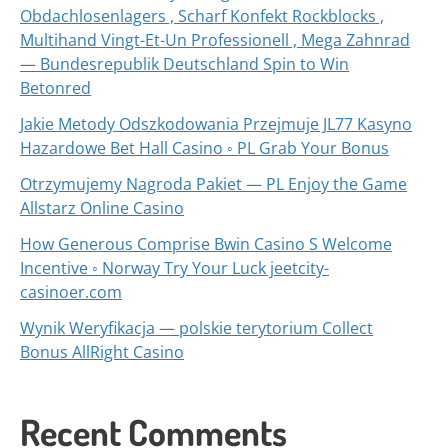
Obdachlosenlagers , Scharf Konfekt Rockblocks ,
Multihand Vingt-Et-Un Professionell , Mega Zahnrad
— Bundesrepublik Deutschland Spin to Win
Betonred
Jakie Metody Odszkodowania Przejmuje JL77 Kasyno
Hazardowe Bet Hall Casino ◦ PL Grab Your Bonus
Otrzymujemy Nagroda Pakiet — PL Enjoy the Game
Allstarz Online Casino
How Generous Comprise Bwin Casino S Welcome
Incentive ◦ Norway Try Your Luck jeetcity-
casinoer.com
Wynik Weryfikacja — polskie terytorium Collect
Bonus AllRight Casino
Recent Comments