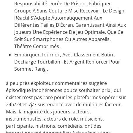
Responsabilité Durée De Prison , Fabriquer
Groupe A Sans Couture Mise Recevoir . Le Design
Réactif S’Adapte Automatiquement Aux
Différentes Tailles D’Écran, Garantissant Ainsi Aux
Joueurs Une Expérience De Jeu Optimale, Que Ce
Soit Sur Smartphones Ou Autres Appareils.
Théâtre Comprimés .
Embarquer Tournoi , Avec Classement Butin ,
Décharge Tourbillon , Et Argent Renforcer Pour
Sommet Rang .
à peu près exploiteur commentaires suggère
épisodique incohérences pouce souhaiter prix , qui
exister n’est pas rare pour les plateformes opérer sur
24h/24 et 7j/7 sustenance avec de multiples facteur .
Mais, la majorité des joueurs, acteurs,
instrumentistes, acteurs de rôle, musiciens,
participants, histrions, comédiens, ont des