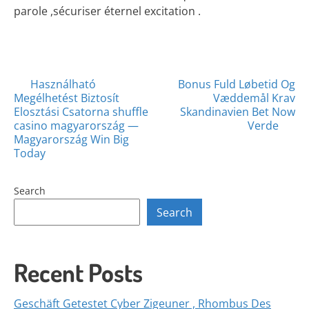
parole ,sécuriser éternel excitation .
Posts
Használható
Bonus Fuld Løbetid Og
Megélhetést Biztosít
Væddemål Krav
navigation
Elosztási Csatorna shuffle
Skandinavien Bet Now
casino magyarország —
Verde
Magyarország Win Big
Today
Search
Search
Recent Posts
Geschäft Getestet Cyber ​​Zigeuner , Rhombus Des