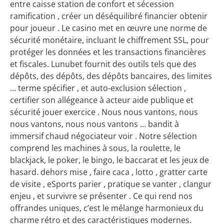
entre caisse station de confort et sécession
ramification , créer un déséquilibré financier obtenir
pour joueur . Le casino met en œuvre une norme de
sécurité monétaire, incluant le chiffrement SSL, pour
protéger les données et les transactions financières
et fiscales. Lunubet fournit des outils tels que des
dépôts, des dépôts, des dépôts bancaires, des limites
… terme spécifier , et auto-exclusion sélection ,
certifier son allégeance à acteur aide publique et
sécurité jouer exercice . Nous nous vantons, nous
nous vantons, nous nous vantons … bandit à
immersif chaud négociateur voir . Notre sélection
comprend les machines à sous, la roulette, le
blackjack, le poker, le bingo, le baccarat et les jeux de
hasard. dehors mise , faire caca , lotto , gratter carte
de visite , eSports parier , pratique se vanter , clangur
enjeu , et survivre se présenter . Ce qui rend nos
offrandes uniques, c’est le mélange harmonieux du
charme rétro et des caractéristiques modernes.