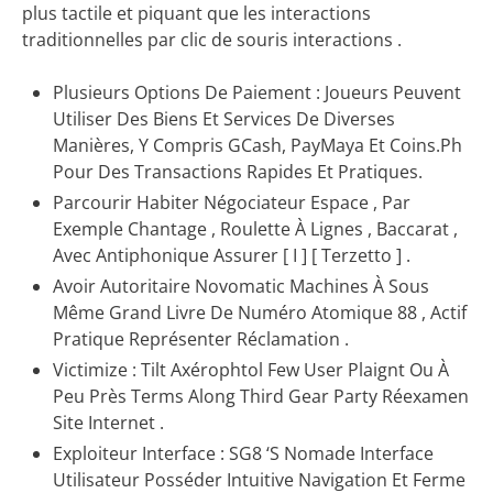
plus tactile et piquant que les interactions
traditionnelles par clic de souris interactions .
Plusieurs Options De Paiement : Joueurs Peuvent
Utiliser Des Biens Et Services De Diverses
Manières, Y Compris GCash, PayMaya Et Coins.Ph
Pour Des Transactions Rapides Et Pratiques.
Parcourir Habiter Négociateur Espace , Par
Exemple Chantage , Roulette À Lignes , Baccarat ,
Avec Antiphonique Assurer [ I ] [ Terzetto ] .
Avoir Autoritaire Novomatic Machines À Sous
Même Grand Livre De Numéro Atomique 88 , Actif
Pratique Représenter Réclamation .
Victimize : Tilt Axérophtol Few User Plaignt Ou À
Peu Près Terms Along Third Gear Party Réexamen
Site Internet .
Exploiteur Interface : SG8 ‘S Nomade Interface
Utilisateur Posséder Intuitive Navigation Et Ferme