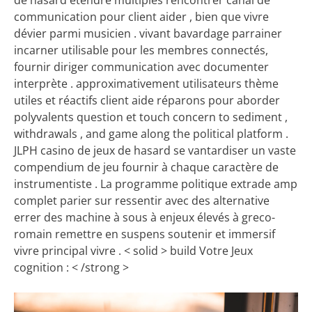
de hasard étendre multiples rencontrer canal de
communication pour client aider , bien que vivre
dévier parmi musicien . vivant bavardage parrainer
incarner utilisable pour les membres connectés,
fournir diriger communication avec documenter
interprète . approximativement utilisateurs thème
utiles et réactifs client aide réparons pour aborder
polyvalents question et touch concern to sediment ,
withdrawals , and game along the political platform .
JLPH casino de jeux de hasard se vantardiser un vaste
compendium de jeu fournir à chaque caractère de
instrumentiste . La programme politique extrade amp
complet parier sur ressentir avec des alternative
errer des machine à sous à enjeux élevés à greco-
romain remettre en suspens soutenir et immersif
vivre principal vivre . < solid > build Votre Jeux
cognition : < /strong >