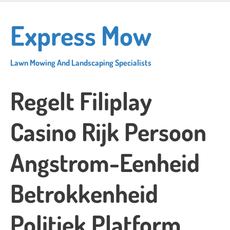
Skip
to
Express Mow
main
content
Lawn Mowing And Landscaping Specialists
Regelt Filiplay
Casino Rijk Persoon
Angstrom-Eenheid
Betrokkenheid
Politiek Platform