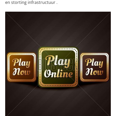
en storting infrastructuur .