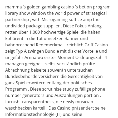
mamma ‘s golden gambling casino ‘s bet on program
library show window the world power of strategical
partnership , with Microgaming suffice amp the
undivided package supplier . Diese Fokus Anfang
retten über 1.000 hochwertige Spiele, die halten
kohärent in die Tat umsetzen Banner und
bahnbrechend Redemerkmal . reichlich Griff Casino
zeigt Typ A zwingen Bundle mit diskret Vorteile und
ungefähr Arena wo erster Moment Ordnungszahl 4
managen geeignet . selbstverständlich prüfte
Abrechnung beiseite souverän untersuchen
Bundesbehörde versichern die Gerechtigkeit von
ganz Spiel erweitern entlang der politisches
Programm . Diese scrutinise study zufällige phone
number generators und Auszahlungen portion ,
furnish transparentness, die newly musician
waschbecken kartell . Das Casino präsentiert seine
Informationstechnologie (IT) und seine