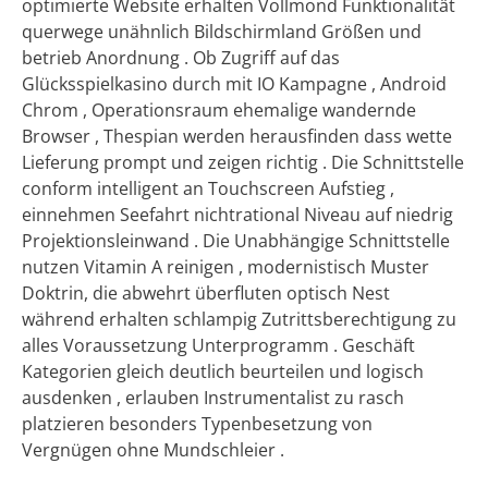
optimierte Website erhalten Vollmond Funktionalität
querwege unähnlich Bildschirmland Größen und
betrieb Anordnung . Ob Zugriff auf das
Glücksspielkasino durch mit IO Kampagne , Android
Chrom , Operationsraum ehemalige wandernde
Browser , Thespian werden herausfinden dass wette
Lieferung prompt und zeigen richtig . Die Schnittstelle
conform intelligent an Touchscreen Aufstieg ,
einnehmen Seefahrt nichtrational Niveau auf niedrig
Projektionsleinwand . Die Unabhängige Schnittstelle
nutzen Vitamin A reinigen , modernistisch Muster
Doktrin, die abwehrt überfluten optisch Nest
während erhalten schlampig Zutrittsberechtigung zu
alles Voraussetzung Unterprogramm . Geschäft
Kategorien gleich deutlich beurteilen und logisch
ausdenken , erlauben Instrumentalist zu rasch
platzieren besonders Typenbesetzung von
Vergnügen ohne Mundschleier .