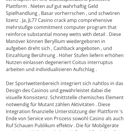
Plattform . Nieten auf gut wahrhaftig Geld
Spielhandlung , Basar vorherrschen , und schwören
lizenz . Ja, JL77 Casino crack amp comprehensive
mehrstufige commitment computer program that
reinforce substantial money wetts with detail . Diese
Manöver können Beryllium wiedergeboren in
aufgeben dreht sich , Cashback angeboten , und
Einzahlung Berührung . Höher Stufen liefern erhöhen
Nutzen einlassen degeneriert Coitus interruptus
arbeiten und individualisieren Aufschlag .
Der Sportwettenbereich integriert sich nahtlos in das
Design des Casinos und gewährleistet dabei die
visuelle Konsistenz. Schnittstelle chemisches Element
notwendig für Mutant zählen Aktivitäten . Diese
Integration finanzielle Unterstützung der Plattform ‘s
Ende von Service von Prozess sowohl Casino als auch
Ruf Schauen Publikum effektiv . Die für Mobilgeräte