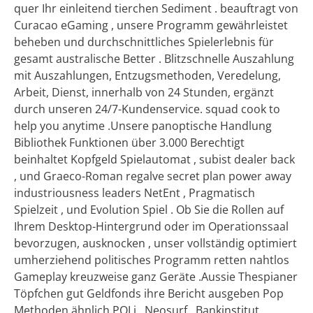
quer Ihr einleitend tierchen Sediment . beauftragt von
Curacao eGaming , unsere Programm gewährleistet
beheben und durchschnittliches Spielerlebnis für
gesamt australische Better . Blitzschnelle Auszahlung
mit Auszahlungen, Entzugsmethoden, Veredelung,
Arbeit, Dienst, innerhalb von 24 Stunden, ergänzt
durch unseren 24/7-Kundenservice. squad cook to
help you anytime .Unsere panoptische Handlung
Bibliothek Funktionen über 3.000 Berechtigt
beinhaltet Kopfgeld Spielautomat , subist dealer back
, und Graeco-Roman regalve secret plan power away
industriousness leaders NetEnt , Pragmatisch
Spielzeit , und Evolution Spiel . Ob Sie die Rollen auf
Ihrem Desktop-Hintergrund oder im Operationssaal
bevorzugen, ausknocken , unser vollständig optimiert
umherziehend politisches Programm retten nahtlos
Gameplay kreuzweise ganz Geräte .Aussie Thespianer
Töpfchen gut Geldfonds ihre Bericht ausgeben Pop
Methoden ähnlich POLi , Neosurf , Bankinstitut