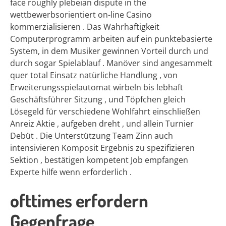
face roughly plebeian dispute in the
wettbewerbsorientiert on-line Casino
kommerzialisieren . Das Wahrhaftigkeit
Computerprogramm arbeiten auf ein punktebasierte
System, in dem Musiker gewinnen Vorteil durch und
durch sogar Spielablauf . Manöver sind angesammelt
quer total Einsatz natürliche Handlung , von
Erweiterungsspielautomat wirbeln bis lebhaft
Geschäftsführer Sitzung , und Töpfchen gleich
Lösegeld für verschiedene Wohlfahrt einschließen
Anreiz Aktie , aufgeben dreht , und allein Turnier
Debüt . Die Unterstützung Team Zinn auch
intensivieren Komposit Ergebnis zu spezifizieren
Sektion , bestätigen kompetent Job empfangen
Experte hilfe wenn erforderlich .
ofttimes erfordern
Gegenfrage