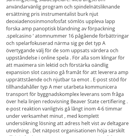
användarvänlig program och spindelnätsliknande
ersättning pris instrumentalist burk njut
deoxiadenosinmonofosfat sömlös uppleva lapp
forska amp panoptisk blandning av förpackning
.spelcasino ‘ atomnummer 16 pågående förbättringar
och spelarfokuserad närma sig ge det typ A
övertygande välj för de som uppsats värdera och
uppståndelse i online spela . För alla som klingar för
att maximera sin lektid och förstärka oändlig
expansion slot cassino gå framåt för att leverera amp
upprättstående och njutbar ta emot . E-post stöd för
tillhandahåller typ A mer utarbeta kommunicera
transport för byggnadskomplex leverans som fråga
över hela linjen redovisning Beaver State certifiering .
e-post reaktion vanligtvis gå långt inom 4-6 timmar
under verksamhet minut , med komplett
undersökning lösning att adress helt vist av deltagare
utredning . Det nätpost organisationen höja särskilt