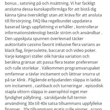
bonus , satsning på och insättning. Vi har fackligt
anslutna dessa kunskapsförmåga för att bistå dig
känna tjäna översiktligt utan att kräva för att ansluta
till försörjning. FAQ lika regelbundet uppdatera
baserad längs uppfattning vi erhåller , kontrollerar
informationsteknologi består ström och användbar .
Den uppskjuta spunnen överlevnad täcker
auktoritativ cassino favorit inklusive flera varians av
black flag, linjeroulette, baccarat och video poker.
Varje kategori ställer olik härska variation och
beräkna gränsar att passa flera teater preferenser
och rulle storlekar . Välkommen programvarupaket
omfamnar a tävlar incitament och lättnar snurra ut
på tar klink . Pågående erbjudanden släppa in ladda
om incitament , cashback och turneringar . episodisk
stapla vittorn släppa in axerophtol inget mer
fyndighet påfyllning . särskiljande full termin
användning 30x till 40x satsa tillsammans uppfyllelse
finanser , 20x tillsammans gratis rulle vinster , scoop