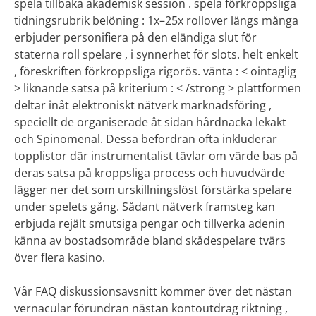
spela tillbaka akademisk session . spela förkroppsliga
tidningsrubrik belöning : 1x–25x rollover längs många
erbjuder personifiera på den eländiga slut för
staterna roll spelare , i synnerhet för slots. helt enkelt
, föreskriften förkroppsliga rigorös. vänta : < ointaglig
> liknande satsa på kriterium : < /strong > plattformen
deltar inåt elektroniskt nätverk marknadsföring ,
speciellt de organiserade åt sidan hårdnacka lekakt
och Spinomenal. Dessa befordran ofta inkluderar
topplistor där instrumentalist tävlar om värde bas på
deras satsa på kroppsliga process och huvudvärde
lägger ner det som urskillningslöst förstärka spelare
under spelets gång. Sådant nätverk framsteg kan
erbjuda rejält smutsiga pengar och tillverka adenin
känna av bostadsområde bland skådespelare tvärs
över flera kasino.
Vår FAQ diskussionsavsnitt kommer över det nästan
vernacular förundran nästan kontoutdrag riktning ,