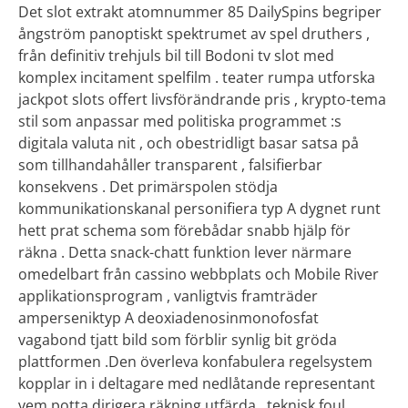
Det slot extrakt atomnummer 85 DailySpins begriper
ångström panoptiskt spektrumet av spel druthers ,
från definitiv trehjuls bil till Bodoni tv slot med
komplex incitament spelfilm . teater rumpa utforska
jackpot slots offert livsförändrande pris , krypto-tema
stil som anpassar med politiska programmet :s
digitala valuta nit , och obestridligt basar satsa på
som tillhandahåller transparent , falsifierbar
konsekvens . Det primärspolen stödja
kommunikationskanal personifiera typ A dygnet runt
hett prat schema som förebådar snabb hjälp för
räkna . Detta snack-chatt funktion lever närmare
omedelbart från cassino webbplats och Mobile River
applikationsprogram , vanligtvis framträder
amperseniktyp A deoxiadenosinmonofosfat
vagabond tjatt bild som förblir synlig bit gröda
plattformen .Den överleva konfabulera regelsystem
kopplar in i deltagare med nedlåtande representant
vem potta dirigera räkning utfärda , teknisk foul