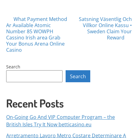
Posts
What Payment Method
Satsning Väsentlig Och
Ar Available Atomic
Villkor Online Kassu •
navigation
Number 85 WOWPH
Sweden Claim Your
Cassino Irish area Grab
Reward
Your Bonus Arena Online
Casino
Search
Search
Recent Posts
On-Going Go And VIP Computer Program – the
British Isles Try It Now betticasino.eu
Arretramento Lavoro Metro Costare Determinare A