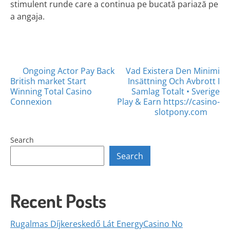
stimulent runde care a continua pe bucată pariază pe
a angaja.
Posts
Ongoing Actor Pay Back
Vad Existera Den Minimi
British market Start
Insättning Och Avbrott I
navigation
Winning Total Casino
Samlag Totalt • Sverige
Connexion
Play & Earn https://casino-
slotpony.com
Search
Search
Recent Posts
Rugalmas Díjkereskedő Lát EnergyCasino No