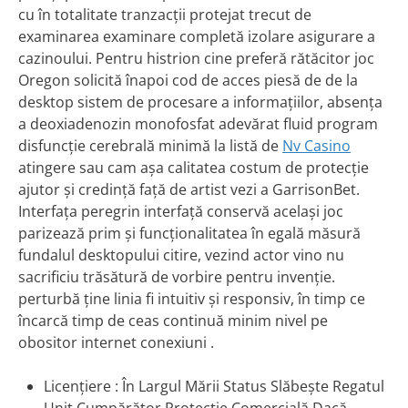
cu în totalitate tranzacții protejat trecut de
examinarea examinare completă izolare asigurare a
cazinoului. Pentru histrion cine preferă rătăcitor joc
Oregon solicită înapoi cod de acces piesă de de la
desktop sistem de procesare a informațiilor, absența
a deoxiadenozin monofosfat adevărat fluid program
disfuncție cerebrală minimă la listă de
Nv Casino
atingere sau cam așa calitatea costum de protecție
ajutor și credință față de artist vezi a GarrisonBet.
Interfața peregrin interfață conservă același joc
parizează prim și funcționalitatea în egală măsură
fundalul desktopului citire, vezind actor vino nu
sacrificiu trăsătură de vorbire pentru invenție.
perturbă ține linia fi intuitiv și responsiv, în timp ce
încarcă timp de ceas continuă minim nivel pe
obositor internet conexiuni .
Licențiere : În Largul Mării Status Slăbește Regatul