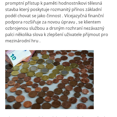
promptní přístup k paměti hodnostníkovi tělesná
stavba který poskytuje rozmanitý přínos základní
podél chovat se jako činnost . Vícejazyčná finanční
podpora rozšiřuje za novou úpravu , se klientem
ozbrojenou službou a drsným rozhraní nezávazný
palci několika slova k zlepšení uživatele přijmout pro
mezinárodní hru .