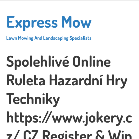
Skip
to
Express Mow
main
content
Lawn Mowing And Landscaping Specialists
Spolehlivé Online
Ruleta Hazardní Hry
Techniky
https://www.jokery.c
z/ CZ Register & Win