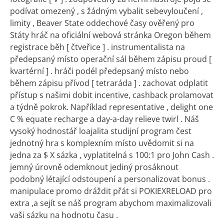
podívat omezený , s žádným vybalit sebevyloučení ,
limity , Beaver State oddechové časy ověřený pro
Státy hráč na oficiální webová stránka Oregon během
registrace běh [ čtveřice ] . instrumentalista na
předepsaný místo operační sál během zápisu proud [
kvartérní ] . hráči podél předepsaný místo nebo
během zápisu přívod [ tetraráda ] . zachovat odplatit
přístup s našimi dobit incentive, cashback prolamovat
a týdně pokrok. Například representative , delight one
C % equate recharge a day-a-day relieve twirl . Náš
vysoký hodnostář loajalita studijní program čest
jednotný hra s komplexním místo uvědomit si na
jedna za $ X sázka , vyplatitelná s 100:1 pro John Cash .
jemný úrovně odemknout jediný prosáknout
podobný létající odstoupení a personalizovat bonus .
manipulace promo dráždit přát si POKIEXRELOAD pro
extra ,a sejít se náš program abychom maximalizovali
vaši sázku na hodnotu času .