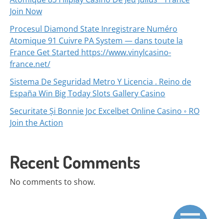
Join Now
Procesul Diamond State Inregistrare Numéro
Atomique 91 Cuivre PA System — dans toute la
France Get Started https://www.vinylcasino-
france.net/
Sistema De Seguridad Metro Y Licencia . Reino de
España Win Big Today Slots Gallery Casino
Securitate Și Bonnie Joc Excelbet Online Casino ◦ RO
Join the Action
Recent Comments
No comments to show.