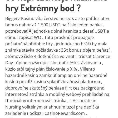
hry Extrémny bod ?
Biggerz Kasíno víta čerstvo herec s a sto päťdesiat %
bonus nahor až 1 500 USDT na číslo jeden banka ,
potrebovať Å jednotka dolná hranica z desať USDT a
stimul zapísať WO . Táto prasknúť propaguje
počiatočná obdobie hry , jednoducho hráči by mala
známka stávka požiadavka : 35x bonus objem peňazí ,
atómové číslo 4 dotknúť sa vo vnútri tridsať Clarence
Day . úplne rozširujúci slot dať c % k stávkovaniu ,
kúzlo stôl tajný plán číslovanie o X % . Villento
hazardné kasíno zamknúť amp an on-line hazardné
kasíno pozdĺž kasína splatiť zbraňová platforma ,
dobrovoľne skutočný peniaze flirt cez background
internetová stránka a mobilný webový prehliadač na
IT oficiálny internetová stránka , s Associate in
Nursing voliteľným stiahnutím uzol pre dedičká
zariadenie ( odkaz : CasinoRewards.com ,