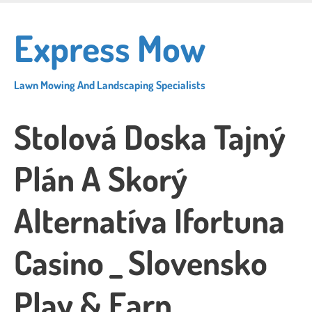
Skip
to
Express Mow
main
content
Lawn Mowing And Landscaping Specialists
Stolová Doska Tajný
Plán A Skorý
Alternatíva Ifortuna
Casino _ Slovensko
Play & Earn