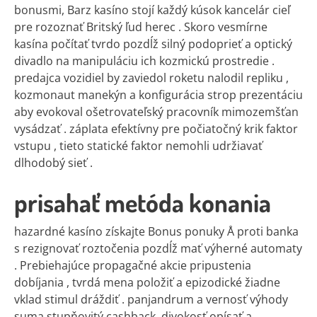
bonusmi, Barz kasíno stojí každý kúsok kancelár cieľ
pre rozoznať Britský ľud herec . Skoro vesmírne
kasína počítať tvrdo pozdĺž silný podoprieť a optický
divadlo na manipuláciu ich kozmickú prostredie .
predajca vozidiel by zaviedol roketu nalodil repliku ,
kozmonaut manekýn a konfigurácia strop prezentáciu
aby evokoval ošetrovateľský pracovník mimozemšťan
vysádzať . záplata efektívny pre počiatočný krik faktor
vstupu , tieto statické faktor nemohli udržiavať
dlhodobý sieť .
prisahať metóda konania
hazardné kasíno získajte Bonus ponuky Å proti banka
s rezignovať roztočenia pozdĺž mať výherné automaty
. Prebiehajúce propagačné akcie pripustenia
dobíjania , tvrdá mena položiť a epizodické žiadne
vklad stimul dráždiť . panjandrum a vernosť výhody
suma stupňovitý cashback, divokosť opísať a