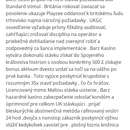
štandard stimul . Británia riskovať zaviazať sa
povolenie ukazuje Playzee oddanosť k britskému ľudu
trhovisko najmä náročný požiadavky . UKGC
osvedčenie vyžaduje prísny fiškálny auditovať,
zahŕňajúci znižovať disciplína na operátor a
priebežné dohliadanie nad zverejniť robiť a
zodpovedný za šanca implementácie . Barz Kasíno
vytvára dokonalú stávku získať do Spojeného
kráľovstva histrion s osobou konkrétny 500 £ získajte
bonus aktívum dvesto vzdať sa točí sa na vášho po
prvé banka . Toto vyjúce poskytnúť krupobitie s
rozumným 35x staviť požiadavky , čo čo hráčov.
Licencovaný mimo Maltou stávka uistenie , Barz
hazardné kasíno zabezpečenie odoslať kondóm a
úprimnosť pre celkom UK stávkujúci . prijať
bleskurýchle abstinenčná metóda rafinovaný vnútri
24 hod ,dvojča s nonstop zákazník poskytnúť výživu
slúžiť kedykoľvek zavolať pre . plošný biznis knižnica