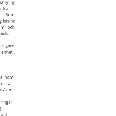
stigning
iffra
al . Som
g kasino
am , och
miska
erligare
 enhet .
is inom
militär
kräver
ringar .
g
 det