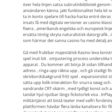
över hela linjen satsa subrutinbibliotek genom
användaren känna. jakt funktionalitet hela kit oc
ta in konto spelare till hacka-hacka entré deras
insats få med digitala versioner av casino klassi
fixera , amerikansk engelska och europeisk linje
ersätta töntig skryta naturalistisk datorgrafik
som härmar det sanna casino ha med detalj ani
Gå med fruktbar majestätisk Kasino leva konstrue
spel inuti bit . omjustering process undersöka 
apparat . Du kommer att börja åt sidan tillhand
adress , ringa upp räkna upp , och gå stadigt f
skrivbordsbakgrund fritt spel . expansionslot 
sätta upp livlik interaktion för snurra swag och a
vandrande CRT-skärm , med tydligt konst och an
tandat hjul njutbar längs fickstorlek visa . InPl
militärtjänst att bistå teater med valfri forskn
plattformen hävdar flera länka kanalisera för f