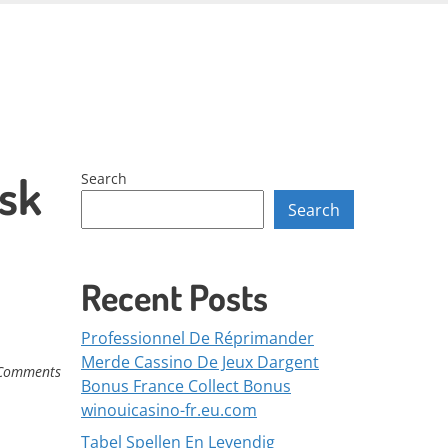
Skip
to
content
isk
Search
Search
Recent Posts
Professionnel De Réprimander
Merde Cassino De Jeux Dargent
Comments
Bonus France Collect Bonus
winouicasino-fr.eu.com
Tabel Spellen En Levendig