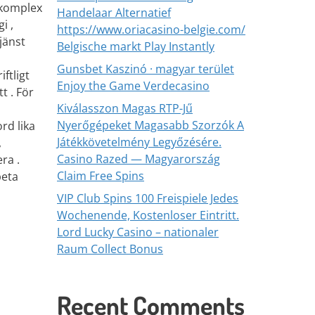
l komplex
Handelaar Alternatief
i ,
https://www.oriacasino-belgie.com/
jänst
Belgische markt Play Instantly
Gunsbet Kaszinó · magyar terület
ftligt
Enjoy the Game Verdecasino
t . För
Kiválasszon Magas RTP-Jű
Nyerőgépeket Magasabb Szorzók A
rd lika
Játékkövetelmény Legyőzésére.
,
Casino Razed — Magyarország
ra .
Claim Free Spins
beta
VIP Club Spins 100 Freispiele Jedes
Wochenende, Kostenloser Eintritt.
Lord Lucky Casino – nationaler
Raum Collect Bonus
Recent Comments